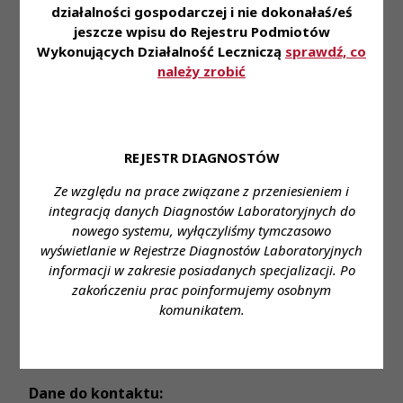
• Pracę w komfortowej i bezpiecznej przestrzeni
działalności gospodarczej i nie dokonałaś/eś
• Doskonałą atmosferę każdego dnia
jeszcze wpisu do Rejestru Podmiotów
Wykonujących Działalność Leczniczą
sprawdź, co
Miejsce zatrudnienia:
należy zrobić
Laboratorium Medyczne Synevo w Piasecznie, ul.
Mickiewicza 39
Wymagane wykształcenie:
wyższe kierunkowe;
REJESTR DIAGNOSTÓW
uprawnienia serologiczne; czynne prawo
wykonywania zawodu
Ze względu na prace związane z przeniesieniem i
integracją danych Diagnostów Laboratoryjnych do
Proponowane wynagrodzenie:
gwarantowane
nowego systemu, wyłączyliśmy tymczasowo
ustawowe wynagrodzenie
wyświetlanie w Rejestrze Diagnostów Laboratoryjnych
informacji w zakresie posiadanych specjalizacji. Po
Forma zatrudnienia:
umowa zlecenie
zakończeniu prac poinformujemy osobnym
Wymiar czasu pracy:
do uzgodnienia
komunikatem.
Stanowisko:
Młodszy Asystent Diagnostyki
Laboratoryjnej z uprawnieniami serologicznymi
Dane do kontaktu: