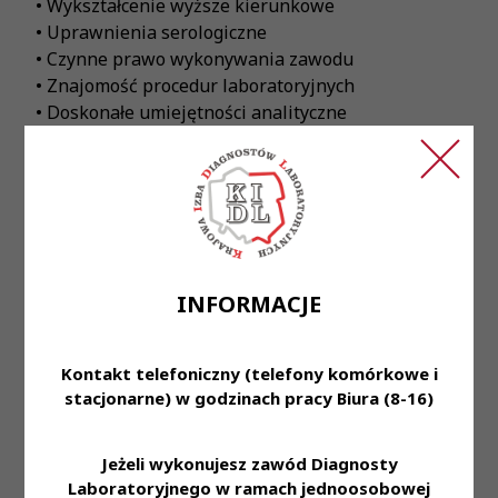
• Wykształcenie wyższe kierunkowe
• Uprawnienia serologiczne
• Czynne prawo wykonywania zawodu
• Znajomość procedur laboratoryjnych
• Doskonałe umiejętności analityczne
• Bardzo dobra organizacja pracy własnej oraz
dokładność
• Elastyczność i gotowość do pracy w trybie
zmianowym lub dyżurowym – będzie dodatkowym
atutem
Oferujemy:
INFORMACJE
• Zatrudnienie w ramach umowy zlecenia
• Ambitny i doświadczony zespół profesjonalistów
• Pracę z wykorzystaniem najnowszych technologii
Kontakt telefoniczny (telefony komórkowe i
oraz styczność z najciekawszymi przypadkami
stacjonarne) w godzinach pracy Biura (8-16)
medycznymi
• Program Poleceń Pracowniczych z nagrodą
Jeżeli wykonujesz zawód Diagnosty
finansową
Laboratoryjnego w ramach jednoosobowej