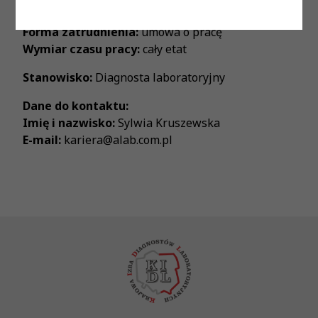
Proponowane wynagrodzenie:
zgodnie z ustawą
Forma zatrudnienia:
umowa o pracę
Wymiar czasu pracy:
cały etat
Stanowisko:
Diagnosta laboratoryjny
Dane do kontaktu:
Imię i nazwisko:
Sylwia Kruszewska
E-mail:
kariera@alab.com.pl