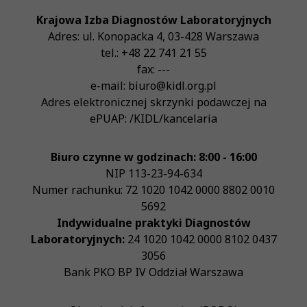
Krajowa Izba Diagnostów Laboratoryjnych
Adres:
ul. Konopacka 4
,
03-428
Warszawa
tel.:
+48 22 741 21 55
fax:
---
e-mail:
biuro@kidl.org.pl
Adres elektronicznej skrzynki podawczej na
ePUAP:
/KIDL/kancelaria
Biuro czynne w godzinach: 8:00 - 16:00
NIP
113-23-94-634
Numer rachunku: 72 1020 1042 0000 8802 0010
5692
Indywidualne praktyki Diagnostów
Laboratoryjnych:
24 1020 1042 0000 8102 0437
3056
Bank PKO BP IV Oddział Warszawa