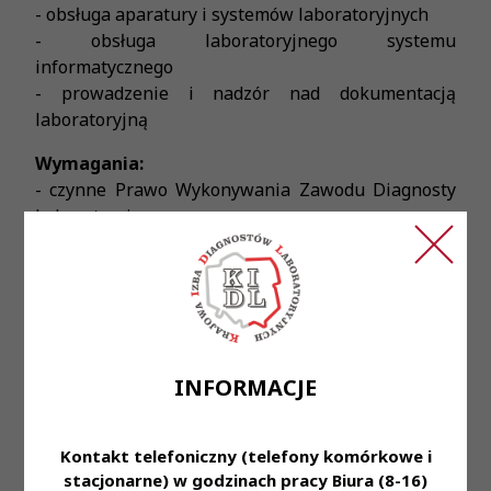
- obsługa aparatury i systemów laboratoryjnych
- obsługa laboratoryjnego systemu
informatycznego
- prowadzenie i nadzór nad dokumentacją
laboratoryjną
Wymagania:
- czynne Prawo Wykonywania Zawodu Diagnosty
Laboratoryjnego
- rozwinięte umiejętności manualne w pracy
laboratoryjnej
- dobra organizacja pracy
- umiejętność pracy w zespole
- zaangażowanie, dokładność i sumienność w
powierzonych obowiązkach
INFORMACJE
Oferujemy:
- stabilne zatrudnienie na podstawie umowy o
Kontakt telefoniczny (telefony komórkowe i
pracę (umowa na zastępstwo)
stacjonarne) w godzinach pracy Biura (8-16)