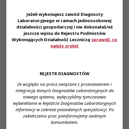
- zniżki na nasze usługi dla naszych Pracowników i
ich rodzin
Jeżeli wykonujesz zawód Diagnosty
- dofinansowanie do ubezpieczenia na życie oraz
Laboratoryjnego w ramach jednoosobowej
karty Multisport
działalności gospodarczej i nie dokonałaś/eś
- możliwość korzystania z prywatnej opieki
jeszcze wpisu do Rejestru Podmiotów
medycznej
Wykonujących Działalność Leczniczą
sprawdź, co
- pracę w nowoczesnym laboratorium pozwalającą
należy zrobić
na zapoznanie się i stosowanie najnowszej
technologii z zakresu diagnostyki laboratoryjnej
- styczność z szerokim spectrum przypadków
medycznych
REJESTR DIAGNOSTÓW
Zapraszamy do aplikowania za pośrednictwem
Ze względu na prace związane z przeniesieniem i
formularza:
integracją danych Diagnostów Laboratoryjnych do
Formularz aplikacyjny
nowego systemu, wyłączyliśmy tymczasowo
wyświetlanie w Rejestrze Diagnostów Laboratoryjnych
Miejsce zatrudnienia:
Płock
informacji w zakresie posiadanych specjalizacji. Po
zakończeniu prac poinformujemy osobnym
Wymagane wykształcenie:
wyższe
komunikatem.