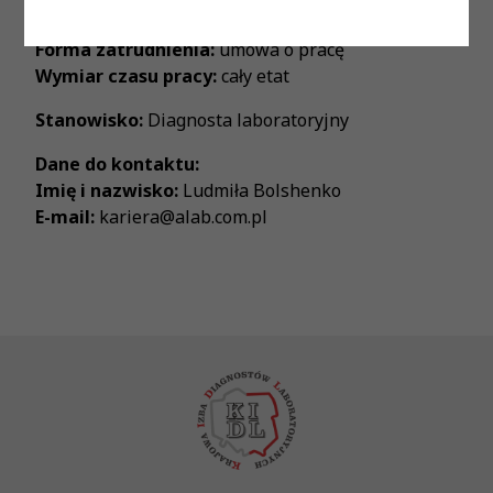
Proponowane wynagrodzenie:
zgodnie z ustawą
Forma zatrudnienia:
umowa o pracę
Wymiar czasu pracy:
cały etat
Stanowisko:
Diagnosta laboratoryjny
Dane do kontaktu:
Imię i nazwisko:
Ludmiła Bolshenko
E-mail:
kariera@alab.com.pl