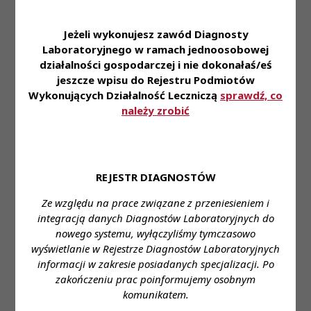
- zniżki na nasze usługi dla naszych Pracowników i
ich rodzin
Jeżeli wykonujesz zawód Diagnosty
- dofinansowanie do ubezpieczenia na życie oraz
Laboratoryjnego w ramach jednoosobowej
karty Multisport
działalności gospodarczej i nie dokonałaś/eś
- możliwość korzystania z prywatnej opieki
jeszcze wpisu do Rejestru Podmiotów
medycznej
Wykonujących Działalność Leczniczą
sprawdź, co
- pracę w nowoczesnym laboratorium pozwalającą
należy zrobić
na zapoznanie się i stosowanie najnowszej
technologii z zakresu diagnostyki laboratoryjnej
- styczność z szerokim spectrum przypadków
medycznych
REJESTR DIAGNOSTÓW
Zapraszamy do aplikowania za pośrednictwem
Ze względu na prace związane z przeniesieniem i
formularza:
integracją danych Diagnostów Laboratoryjnych do
Formularz aplikacyjny
nowego systemu, wyłączyliśmy tymczasowo
wyświetlanie w Rejestrze Diagnostów Laboratoryjnych
Miejsce zatrudnienia:
Suwałki
informacji w zakresie posiadanych specjalizacji. Po
zakończeniu prac poinformujemy osobnym
Wymagane wykształcenie:
wyższe
komunikatem.