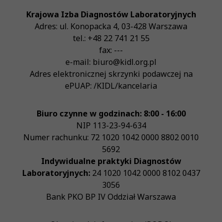
Krajowa Izba Diagnostów Laboratoryjnych
Adres:
ul. Konopacka 4
,
03-428
Warszawa
tel.:
+48 22 741 21 55
fax:
---
e-mail:
biuro@kidl.org.pl
Adres elektronicznej skrzynki podawczej na
ePUAP:
/KIDL/kancelaria
Biuro czynne w godzinach: 8:00 - 16:00
NIP
113-23-94-634
Numer rachunku: 72 1020 1042 0000 8802 0010
5692
Indywidualne praktyki Diagnostów
Laboratoryjnych:
24 1020 1042 0000 8102 0437
3056
Bank PKO BP IV Oddział Warszawa