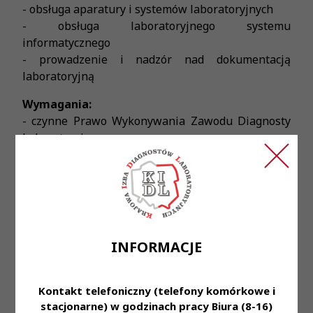
- obsługa aparatury i systemów laboratoryjnych
- obsługa laboratoryjnego systemu
informatycznego
- prowadzenie i nadzór nad dokumentacją
laboratoryjną
Wymagania:
- czynne Prawo Wykonywania Zawodu Diagnosty
Laboratoryjnego
- rozwinięte umiejętności manualne w pracy
laboratoryjnej
- dobra organizacja pracy
- umiejętność pracy w zespole
- zaangażowanie, dokładność i sumienność w
powierzonych obowiązkach
INFORMACJE
Oferujemy:
- stabilne zatrudnienie na podstawie umowy o
Kontakt telefoniczny (telefony komórkowe i
pracę
stacjonarne) w godzinach pracy Biura (8-16)