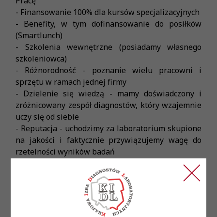
Pracę
- Finansowanie 100% dla kursów specjalizacyjnych
- Benefity, w tym dofinansowanie do posiłków
(Smartlunch)
- Szkolenia wewnętrzne (posiadamy własnego
szkoleniowca)
- Różnorodność - poznanie wielu pracowni i
sprzętu w ramach jednej firmy
- Dzielenie się wiedzą - mamy doświadczony i
zróżnicowany zespół diagnostów, który wzajemnie
uczy się od siebie
- Reputacja - uchodzimy za laboratorium skupione
na jakości i faktycznie przywiązujemy wagę do
rzetelności wyników badań
- Profesjonalizm - jeśli badanie wymaga
powtórzenia, robimy to bez wahania, dbając o
najwyższą jakość wyników
Twoja praca: