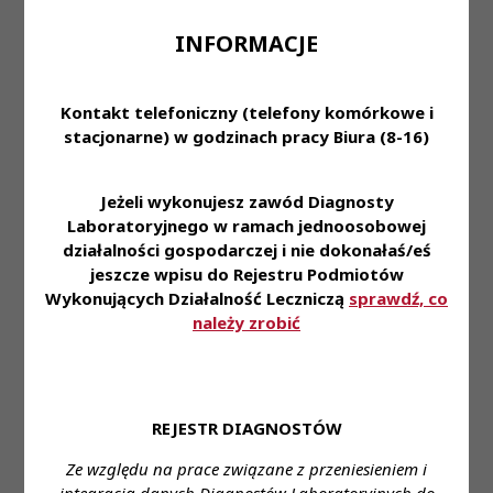
- Wykonywanie badań i analiz laboratoryjnych
- Dokładna interpretacja i autoryzacja otrzymanych
INFORMACJE
wyników
- Obsługa sprzętu medycznego
- Obsługa systemu Laboratory Information System
Kontakt telefoniczny (telefony komórkowe i
(LIS)
stacjonarne) w godzinach pracy Biura (8-16)
Oczekiwania:
Jeżeli wykonujesz zawód Diagnosty
- Wykształcenie wyższe kierunkowe
Laboratoryjnego w ramach jednoosobowej
- Czynne prawo wykonywania zawodu
działalności gospodarczej i nie dokonałaś/eś
- Umiejętności analityczne - Twoje podejście do
jeszcze wpisu do Rejestru Podmiotów
badań będzie kluczowe dla jakości wyników
Wykonujących Działalność Leczniczą
sprawdź, co
- Chęć rozwoju - oferujemy wsparcie w edukacji i
należy zrobić
liczne możliwości szkoleń
- Dyspozycyjność do pracy w ramach zmian
popołudniowych
REJESTR DIAGNOSTÓW
Rozpocznij karierę w
badaj.to
, nowej marce
wywodzącej się od Śląskich Laboratoriów
Ze względu na prace związane z przeniesieniem i
Analitycznych, w Świętochłowicach!
integracją danych Diagnostów Laboratoryjnych do