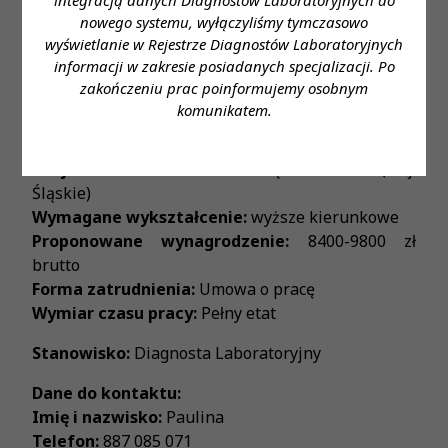
nowego systemu, wyłączyliśmy tymczasowo
Sprawdź, jak praca w naszej firmie wygląda oczami
wyświetlanie w Rejestrze Diagnostów Laboratoryjnych
naszych pracowników.
informacji w zakresie posiadanych specjalizacji. Po
Poznaj ich historie i dołącz do nas!
zakończeniu prac poinformujemy osobnym
https://badaj.to/praca-dla-diagnostow-
komunikatem.
laboratoryjnych/
Miejsce zatrudnienia:
Świętochłowice (woj.
Śląskie)
Wymagane wykształcenie:
wyższe kierunkowe
Proponowane wynagrodzenie:
8400-9800 zł
brutto
Forma zatrudnienia:
Umowa o pracę
Wymiar czasu pracy:
Pełny etat
Stanowisko:
Diagnosta Laboratoryjny
Dane do kontaktu:
Imię i nazwisko:
Paulina
Telefon:
887 085 071