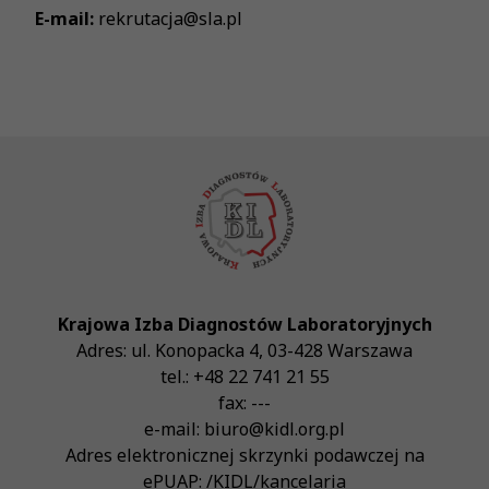
E-mail:
rekrutacja@sla.pl
Krajowa Izba Diagnostów Laboratoryjnych
Adres:
ul. Konopacka 4
,
03-428
Warszawa
tel.:
+48 22 741 21 55
fax:
---
e-mail:
biuro@kidl.org.pl
Adres elektronicznej skrzynki podawczej na
ePUAP:
/KIDL/kancelaria