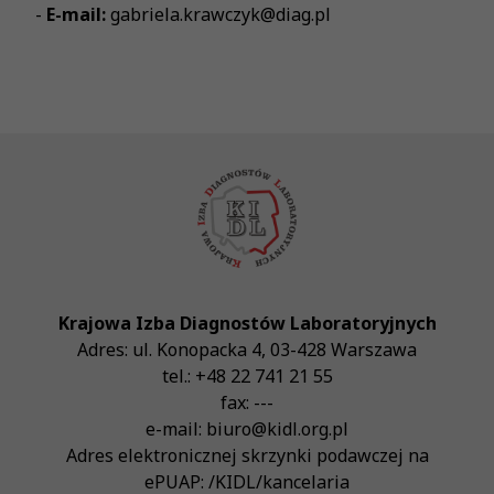
-
E-mail:
gabriela.krawczyk@diag.pl
Krajowa Izba Diagnostów Laboratoryjnych
Adres:
ul. Konopacka 4
,
03-428
Warszawa
tel.:
+48 22 741 21 55
fax:
---
e-mail:
biuro@kidl.org.pl
Adres elektronicznej skrzynki podawczej na
ePUAP:
/KIDL/kancelaria