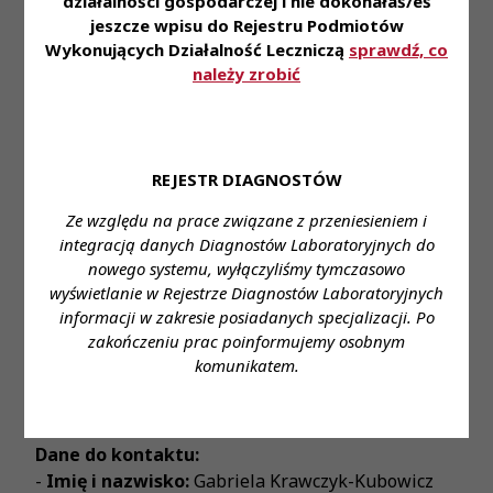
działalności gospodarczej i nie dokonałaś/eś
- Korzystają z pakietu socjalnego m.in.: karty
jeszcze wpisu do Rejestru Podmiotów
multisport, opieki medycznej, grupowego
Wykonujących Działalność Leczniczą
sprawdź, co
ubezpieczenia, zniżek na badania laboratoryjne,
należy zrobić
kursów językowych on-line
- Biorą udział w rekrutacjach wewnętrznych
Zapraszamy do aplikowania za pośrednictwem
REJESTR DIAGNOSTÓW
formularza:
Aplikuj tutaj
Ze względu na prace związane z przeniesieniem i
Miejsce zatrudnienia:
ul. Cegłowska 80,
integracją danych Diagnostów Laboratoryjnych do
Warszawa
nowego systemu, wyłączyliśmy tymczasowo
Wymagane wykształcenie:
Wyższe
wyświetlanie w Rejestrze Diagnostów Laboratoryjnych
Proponowane wynagrodzenie:
Gwarantowane
informacji w zakresie posiadanych specjalizacji. Po
ustawowe wynagrodzenie
zakończeniu prac poinformujemy osobnym
Forma zatrudnienia:
Umowa o pracę
komunikatem.
Wymiar czasu pracy:
Etat
Stanowisko:
Diagnosta Laboratoryjny
Dane do kontaktu:
-
Imię i nazwisko:
Gabriela Krawczyk-Kubowicz