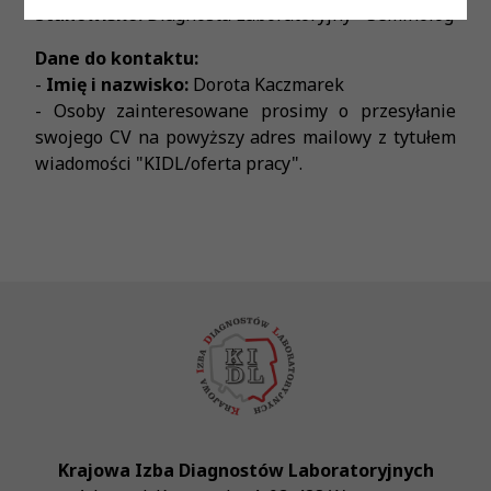
Stanowisko:
Diagnosta Laboratoryjny - Seminolog
Dane do kontaktu:
-
Imię i nazwisko:
Dorota Kaczmarek
- Osoby zainteresowane prosimy o przesyłanie
swojego CV na powyższy adres mailowy z tytułem
wiadomości "KIDL/oferta pracy".
Krajowa Izba Diagnostów Laboratoryjnych