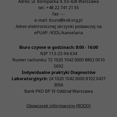
Adres:
ul. Konopacka 4
,
03-428
Warszawa
tel.:
+48 22 741 21 55
fax:
---
e-mail:
biuro@kidl.org.pl
Adres elektronicznej skrzynki podawczej na
ePUAP:
/KIDL/kancelaria
Biuro czynne w godzinach: 8:00 - 16:00
NIP
113-23-94-634
Numer rachunku: 72 1020 1042 0000 8802 0010
5692
Indywidualne praktyki Diagnostów
Laboratoryjnych:
24 1020 1042 0000 8102 0437
3056
Bank PKO BP IV Oddział Warszawa
Obowiązek informacyjny (RODO)