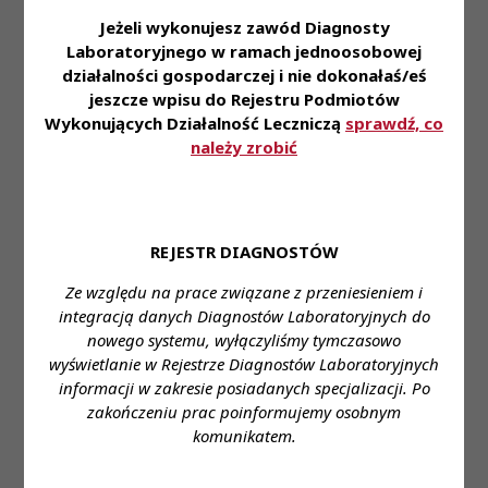
- Mile widziane doświadczenie w wykonywaniu
Jeżeli wykonujesz zawód Diagnosty
powyższych procedur (nie jest to warunek
Laboratoryjnego w ramach jednoosobowej
konieczny)
działalności gospodarczej i nie dokonałaś/eś
jeszcze wpisu do Rejestru Podmiotów
Oferujemy:
Wykonujących Działalność Leczniczą
sprawdź, co
- Niezbędne szkolenia z zakresu leczenia
należy zrobić
niepłodności
- Szkolenia wymagane do utrzymania PWZDL
- Przyjazną i spokojną atmosferę w pracy
- Pakiet prywatnej opieki medycznej
REJESTR DIAGNOSTÓW
Ze względu na prace związane z przeniesieniem i
Miejsce zatrudnienia:
FertiMedica Centrum
integracją danych Diagnostów Laboratoryjnych do
Płodności, ul. Jana Pawła Woronicza 31 lok. 8U,
nowego systemu, wyłączyliśmy tymczasowo
Warszawa (Pracownia Seminologiczna)
wyświetlanie w Rejestrze Diagnostów Laboratoryjnych
Wymagane wykształcenie:
Wyższe kierunkowe:
informacji w zakresie posiadanych specjalizacji. Po
Analityka Medyczna - Diagnosta Laboratoryjny
zakończeniu prac poinformujemy osobnym
Proponowane wynagrodzenie:
Zgodnie z ustawą
komunikatem.
Forma zatrudnienia:
Umowa o pracę
Wymiar czasu pracy:
Pełny etat