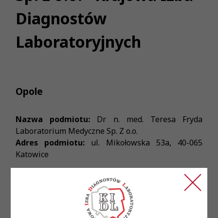
Diagnostów
Laboratoryjnych
Opole
Nazwa podmiotu:
Dr n. med. Teresa Fryda
Laboratorium Medyczne Sp. Z o.o.
Adres podmiotu:
ul. Mikołowska 53a, 40-065
Katowice
Treść ogłoszenia:
Laboratorium Medyczne w OPOLU zatrudni
Diagnostę Laboratoryjnego.
Wymagania: