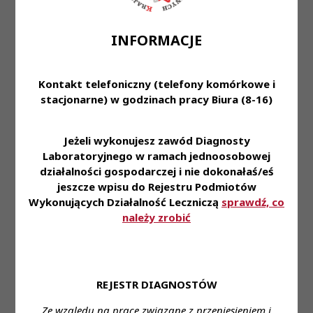
- Prawo wykonywania zawodu Diagnosty
Laboratoryjnego
INFORMACJE
- Zdolności komunikacyjne
- Dobra organizacja pracy
- Dyspozycyjność
Kontakt telefoniczny (telefony komórkowe i
stacjonarne) w godzinach pracy Biura (8-16)
Oferujemy:
- Stabilne zatrudnienie, forma do uzgodnienia
Jeżeli wykonujesz zawód Diagnosty
- Wynagrodzenie adekwatne do doświadczenia
Laboratoryjnego w ramach jednoosobowej
- Dofinansowanie do karty Multisport
działalności gospodarczej i nie dokonałaś/eś
- Ubezpieczenie grupowe
jeszcze wpisu do Rejestru Podmiotów
Wykonujących Działalność Leczniczą
sprawdź, co
Miejsce zatrudnienia:
ul. Krakowska 44, Opole
należy zrobić
Wymagane wykształcenie:
wyższe kierunkowe
Proponowane wynagrodzenie:
od 6500 brutto
Forma zatrudnienia:
do uzgodnienia
Wymiar czasu pracy:
pełny etat
REJESTR DIAGNOSTÓW
Dane do kontaktu:
Ze względu na prace związane z przeniesieniem i