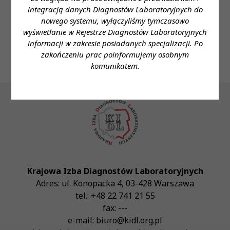
- Imię i nazwisko: Joanna Skrzypowska
integracją danych Diagnostów Laboratoryjnych do
- Telefon: 728 331 378
nowego systemu, wyłączyliśmy tymczasowo
- E-mail: sekretariat@fryda.pl
wyświetlanie w Rejestrze Diagnostów Laboratoryjnych
informacji w zakresie posiadanych specjalizacji. Po
zakończeniu prac poinformujemy osobnym
komunikatem.
Krajowa Izba Diagnostów Laboratoryjnych
Adres:
ul. Konopacka 4
,
03-428
Warszawa
tel.:
+48 22 741 21 55
fax:
---
e-mail:
biuro@kidl.org.pl