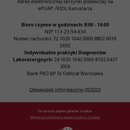
Adres elektronicznej skrzynki podawczej na
ePUAP:
/KIDL/kancelaria
Biuro czynne w godzinach: 8:00 - 16:00
NIP
113-23-94-634
Numer rachunku: 72 1020 1042 0000 8802 0010
5692
Indywidualne praktyki Diagnostów
Laboratoryjnych:
24 1020 1042 0000 8102 0437
3056
Bank PKO BP IV Oddział Warszawa
Obowiązek informacyjny (RODO)
Ta strona używa plików cookie.
Więcej szczegółów w naszej Polityce Cookies
© Krajowa Izba Diagnostów Laboratoryjnych 2026