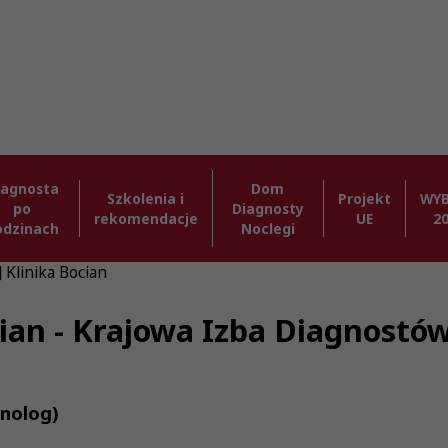
iagnosta
Dom
Szkolenia i
Projekt
WY
po
Diagnosty
rekomendacje
UE
2
odzinach
Noclegi
 Klinika Bocian
cian - Krajowa Izba Diagnostó
nolog)