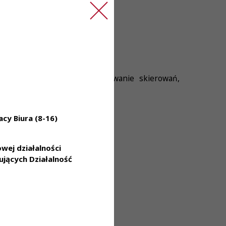
a pozaustrojowego
ateriału do badań, weryfikowanie skierowań,
cy Biura (8-16)
ej działalności
jących Działalność