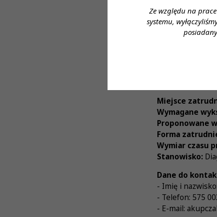
Oferujemy:
Ze względu na prace
systemu, wyłączyliśm
Stabilne zatr
posiadany
Współpracę z
Udział w szko
Pakiet benefi
Osoby zaintereso
Miejsce zatrudn
Wymagane wyks
Proponowane w
Forma zatrudni
Wymiar czasu p
Stanowisko:
Dia
Dane do kontak
- Imię i nazwisk
- Telefon: 575 0
- E-mail: akupcz