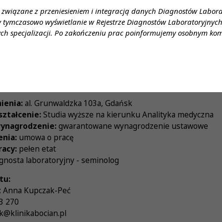
 związane z przeniesieniem i integracją danych Diagnostów Labor
y tymczasowo wyświetlanie w Rejestrze Diagnostów Laboratoryjnych 
udnienie na pełen etat, w oparciu o umowę o pracę
ch specjalizacji. Po zakończeniu prac poinformujemy osobnym ko
 doświadczonym i ambitnym zespołem
leniach organizowanych przez Klinikę Bocian
tów: prywatną opiekę medyczną, kartę sportową, polisę na ży
wane ofertą zapraszamy do aplikowania:
Aplikuj tutaj
ienia:
al. Grunwaldzka 103a, Gdańsk
ztałcenie:
Studia wyższe na kierunku Analityka medyczna
ynagrodzenie:
gwarantowane wynagrodzenie ustawowe
enia:
umowa o pracę
racy:
pełen etat
gnosta laboratoryjny - seminolog
tu:
o: Anna Kupczak-Peć
03 270
ak@klinikabocian.pl