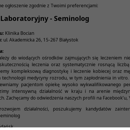
e ogłoszenie zgodnie z Twoimi preferencjami:
Laboratoryjny - Seminolog
u:
Klinika Bocian
:
ul. Akademicka 26, 15-267 Białystok
a:
należy do wiodących ośrodków zajmujących się leczeniem nie
kutecznością leczenia oraz systematycznie rosnącą liczbą
ujemy kompleksową diagnostykę i leczenie kobiecej oraz mę
echnologii medycyny rozrodu, w tym zapłodnienia in vitro. R
pewniamy pacjentom opiekę wysoko wykwalifikowanego per
zimy intensywną działalność w kraju i na arenie między
h. Zachęcamy do odwiedzenia naszych profili na Facebook’u, 
zwojem działalności, poszukujemy kandydatów zainter
Seminolog
dańsk