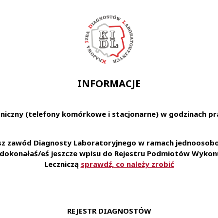
:
paratyka nasienia przed inseminacją i zabiegami zapłodnieni
podstawowych oraz rozszerzonych badań nasienia
ja nasienia
lizatora immunochemicznego Cobas e411: przyjmowanie m
INFORMACJE
ników
dokumentacji medycznej zgodnie z przyjętymi standardami
rzymanie standardów laboratorium
niczny (telefony komórkowe i stacjonarne) w godzinach pra
fikacja stanów magazynowych odczynników
esz zawód Diagnosty Laboratoryjnego w ramach jednoosobow
e dokonałaś/eś jeszcze wpisu do Rejestru Podmiotów Wykonu
Leczniczą
sprawdź, co należy zrobić
e wyższe
wo do wykonywania zawodu Diagnosty Laboratoryjnego
ość obsługi komputera i urządzeń laboratoryjnych
ć, obowiązkowość i samodzielność
REJESTR DIAGNOSTÓW