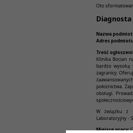
Oto sformatowan
Diagnosta 
Nazwa podmiot
Adres podmiotu
Treść ogłoszeni
Klinika Bocian 
bardzo wysoką s
zagranicy. Ofer
zaawansowanych t
położnictwa. Za
obsługi. Prowad
społecznościowyc
W związku z ro
Laboratoryjny - 
Miejsce pracy:
G