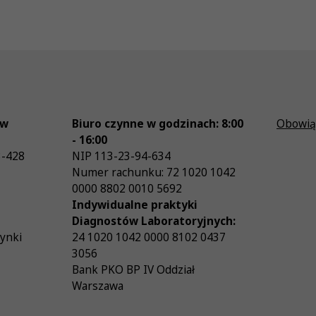
ów
Biuro czynne w godzinach: 8:00
Obowią
- 16:00
3-428
NIP
113-23-94-634
Numer rachunku: 72 1020 1042
0000 8802 0010 5692
Indywidualne praktyki
Diagnostów Laboratoryjnych:
zynki
24 1020 1042 0000 8102 0437
3056
Bank PKO BP IV Oddział
Warszawa