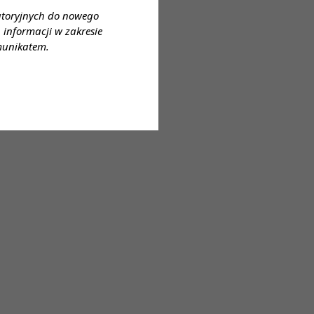
atoryjnych do nowego
informacji w zakresie
munikatem.
cie