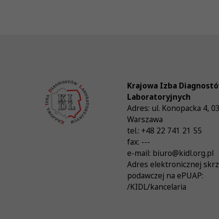
Krajowa Izba Diagnost
Laboratoryjnych
Adres:
ul. Konopacka 4
,
0
Warszawa
tel.:
+48 22 741 21 55
fax:
---
e-mail:
biuro@kidl.org.pl
Adres elektronicznej skr
podawczej na ePUAP:
/KIDL/kancelaria