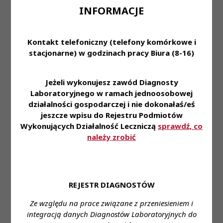
 dodatkowym atutem będzie znajomość techniki
INFORMACJE
NGS
Oferujemy:
Kontakt telefoniczny (telefony komórkowe i
 zatrudnienie na podstawie umowy o pracę
stacjonarne) w godzinach pracy Biura (8-16)
 kompleksowe wdrożenie do pracy
 stabilne zatrudnienie oraz możliwość
pozyskiwania wiedzy od ekspertów w
Jeżeli wykonujesz zawód Diagnosty
Laboratoryjnego w ramach jednoosobowej
poszczególnych dziedzinach
działalności gospodarczej i nie dokonałaś/eś
 wynagrodzenie na poziomie rynkowym
jeszcze wpisu do Rejestru Podmiotów
 bogaty pakiet socjalny – w tym wsparcie
Wykonujących Działalność Leczniczą
sprawdź, co
finansowe w okresie świątecznym, dofinansowanie
należy zrobić
odpoczynku wakacyjnego, karty Multisport oraz
ubezpieczenia na życie
 możliwości rozwoju i nauki – współfinansowanie
studiów, szkoleń i kursów zewnętrznych, dostęp do
REJESTR DIAGNOSTÓW
szkoleń e-learningowych oraz udział w projektach
wewnętrznych
Ze względu na prace związane z przeniesieniem i
 możliwość wdrażania nowych pomysłów oraz
integracją danych Diagnostów Laboratoryjnych do