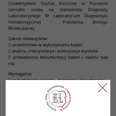
Uniwersytecki Szpital Kliniczny w Poznaniu
zatrudni osobę na stanowisko Diagnosty
Laboratoryjnego W Laboratorium Diagnostyki
Hematologicznej – Pracownia Biologii
Molekularnej
Zakres obowiązków:
 uczestnictwo w wykonywaniu badań
 analiza, interpretacja i autoryzacja wyników
 prowadzenie dokumentacji badań i nadzór nad
nią
Wymagania:
 wykształcenie wyższe - diagnosta laboratoryjny
 aktualne prawo wykonywania zawodu diagnosty
laboratoryjnego - warunek konieczny
 znajomość technik biologii molekularnej (m. in.
real-time PCR, HRMA, sekwencjonowanie Sangera)
 znajomość pakietu MS Office