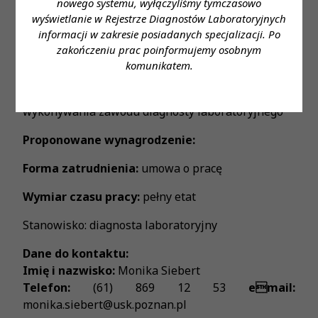
nowego systemu, wyłączyliśmy tymczasowo
samodzielność w podejmowanych działaniach
wyświetlanie w Rejestrze Diagnostów Laboratoryjnych
Miejsce zatrudnienia:
POZNAŃ, UL.
informacji w zakresie posiadanych specjalizacji. Po
SZAMARZEWSKIEGO 84
zakończeniu prac poinformujemy osobnym
komunikatem.
Wymagane wykształcenie:
wykształcenie wyższe
- diagnosta laboratoryjny aktualne prawo
wykonywania zawodu diagnosty laboratoryjnego
Proponowane wynagrodzenie:
Forma zatrudnienia:
umowa o pracę
Wymiar czasu pracy:
pełny etat
Stanowisko: diagnosta laboratoryjny
Dane do kontaktu:
Imię i nazwisko:
Monika Siebert
Telefon:
(61) 869 12 53
email:
monika.siebert@usk.poznan.pl