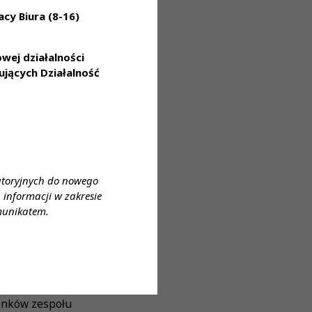
cy Biura (8-16)
ej działalności
jących Działalność
atoryjnych do nowego
informacji w zakresie
munikatem.
łonków zespołu