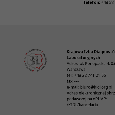
Telefon:
+48 58
Krajowa Izba Diagnost
Laboratoryjnych
Adres:
ul. Konopacka 4
,
0
Warszawa
tel.:
+48 22 741 21 55
fax:
---
e-mail:
biuro@kidl.org.pl
Adres elektronicznej skr
podawczej na ePUAP:
/KIDL/kancelaria