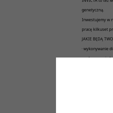
INVICTA to też M
genetyczną.
Inwestujemy w n
pracę kilkuset p
JAKIE BĘDĄ TWO
· wykonywanie di
· wykonywanie b
· prowadzenie s
· wysoka dbałość
CO BĘDZIE CI P
· doświadczenie
nowych zadań,