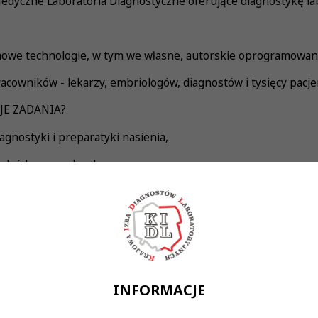
edyczne Laboratoria Diagnostyczne oferujące diagnostykę la
owe technologie, w tym we własne, autorskie oprogramowan
racowników - lekarzy, embriologów, diagnostów i tysięcy pacje
JE ZADANIA?
agnostyki i preparatyki nasienia,
adań hormonalnych,
tosownej dokumentacji,
 o zachowanie procedur, poufność, gromadzenie i zabezpiecz
OTRZEBNE?
 w pracy na podobnym stanowisku – pożądane lub gotowość do
INFORMACJE