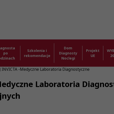
iagnosta
Dom
Szkolenia i
Projekt
WY
po
Diagnosty
rekomendacje
UE
2
odzinach
Noclegi
] INVICTA -Medyczne Laboratoria Diagnostyczne
Medyczne Laboratoria Diagnos
jnych