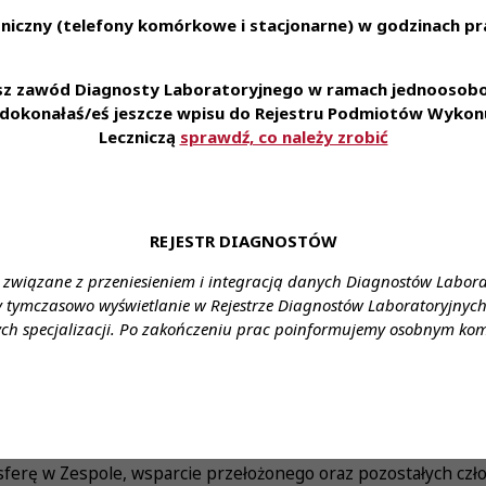
żnego Prawa Wykonywania Zawodu Diagnosty Laboratoryjnego
niczny (telefony komórkowe i stacjonarne) w godzinach pra
a (także manualna)
esz zawód Diagnosty Laboratoryjnego w ramach jednoosobow
ością skupienia i dbałość o szczegóły,
e dokonałaś/eś jeszcze wpisu do Rejestru Podmiotów Wykonu
Leczniczą
sprawdź, co należy zrobić
jonalna i odporność na stres,
 pracy naukowej,
acy zarówno samodzielnej jak i zespołowej,
REJESTR DIAGNOSTÓW
racy w systemie zmianowym,
 związane z przeniesieniem i integracją danych Diagnostów Labor
y tymczasowo wyświetlanie w Rejestrze Diagnostów Laboratoryjnych 
ezpośredni kontakt z pacjentem.
ch specjalizacji. Po zakończeniu prac poinformujemy osobnym ko
W ZAMIAN?
dnienie w nowoczesnym laboratorium,
zbędne do wykonywania powierzonych obowiązków
sferę w Zespole, wsparcie przełożonego oraz pozostałych cz