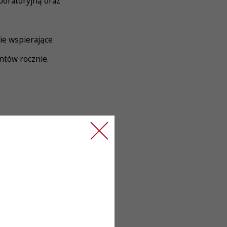
boratoryjną oraz
ie wspierające
ntów rocznie.
anie danych
 nauki