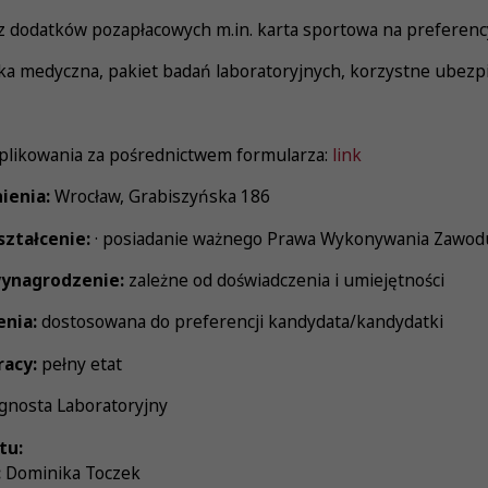
rz dodatków pozapłacowych m.in. karta sportowa na preferenc
a medyczna, pakiet badań laboratoryjnych, korzystne ubezp
plikowania za pośrednictwem formularza:
link
ienia:
Wrocław, Grabiszyńska 186
ztałcenie:
· posiadanie ważnego Prawa Wykonywania Zawodu
ynagrodzenie:
zależne od doświadczenia i umiejętności
enia:
dostosowana do preferencji kandydata/kandydatki
racy:
pełny etat
gnosta Laboratoryjny
tu:
:
Dominika Toczek