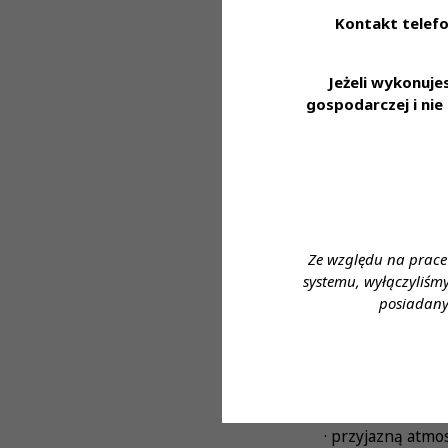
· posiadanie wa
Kontakt telefo
· wysoka precyzj
Jeżeli wykonuj
· wysoka umiejętn
gospodarczej i ni
· dojrzałość emoc
· chęć udziału w
· umiejętność pr
· gotowość do p
Ze względu na prace
systemu, wyłączyliśm
· otwartość na b
posiadany
CO OFERUJEMY 
· stabilne zatru
· szkolenia nie
· przyjazną atmo