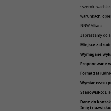
· szeroki wachla
warunkach, opiek
NNW Allianz
Zapraszamy do a
Miejsce zatrudn
Wymagane wyks
Proponowane w
Forma zatrudni
Wymiar czasu p
Stanowisko:
Dia
Dane do kontak
Imię i nazwisko