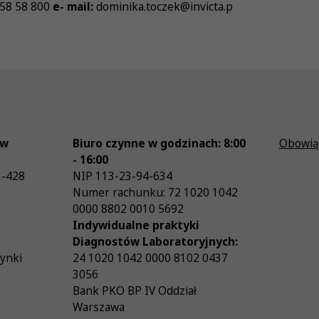
 58 58 800
e- mail:
dominika.toczek@invicta.p
ów
Biuro czynne w godzinach: 8:00
Obowią
- 16:00
3-428
NIP
113-23-94-634
Numer rachunku: 72 1020 1042
0000 8802 0010 5692
Indywidualne praktyki
Diagnostów Laboratoryjnych:
zynki
24 1020 1042 0000 8102 0437
3056
Bank PKO BP IV Oddział
Warszawa