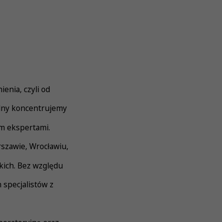
enia, czyli od
ólny koncentrujemy
ym ekspertami.
rszawie, Wrocławiu,
kich. Bez względu
 specjalistów z