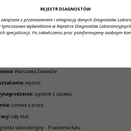
 do ubezpieczenia na życie oraz karty Multisport
REJESTR DIAGNOSTÓW
ystania z prywatnej opieki medycznej
 związane z przeniesieniem i integracją danych Diagnostów Labor
y tymczasowo wyświetlanie w Rejestrze Diagnostów Laboratoryjnych 
esnym laboratorium pozwalającą na zapoznanie się i stosowan
ch specjalizacji. Po zakończeniu prac poinformujemy osobnym ko
yki laboratoryjnej
zerokim spectrum przypadków medycznych
plikowania za pośrednictwem formularza:
link
ienia:
Warszawa Zawodzie
ztałcenie:
wyższe
ynagrodzenie:
zgodnie z ustawą
enia:
umowa o pracę
racy:
cały etat
gnosta laboratoryjny - Pracownia Kału