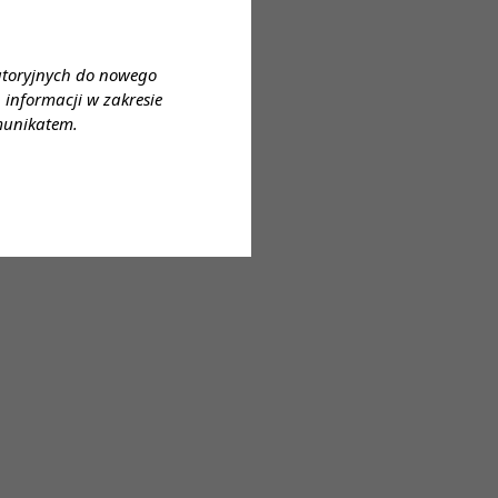
atoryjnych do nowego
informacji w zakresie
ie najnowszej technologii z
munikatem.