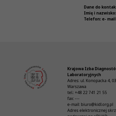
Dane do kontak
Imię i nazwisko
Telefon: e- mail
Krajowa Izba Diagnost
Laboratoryjnych
Adres:
ul. Konopacka 4
,
0
Warszawa
tel.:
+48 22 741 21 55
fax:
---
e-mail:
biuro@kidl.org.pl
Adres elektronicznej skr