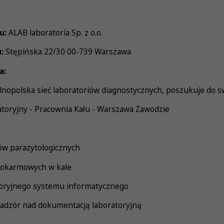
u:
ALAB laboratoria Sp. z o.o.
:
Stępińska 22/30 00-739 Warszawa
a:
nopolska sieć laboratoriów diagnostycznych, poszukuje do s
toryjny - Pracownia Kału - Warszawa Zawodzie
ów parazytologicznych
 pokarmowych w kale
toryjnego systemu informatycznego
nadzór nad dokumentacją laboratoryjną