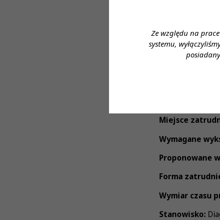
· dofinansowanie
· możliwość korz
Ze względu na prace
systemu, wyłączyliśm
· pracę w nowocz
posiadany
zakresu diagnost
· styczność z s
Zapraszamy do a
Miejsce zatrudn
Wymagane wyks
Proponowane w
Forma zatrudni
Wymiar czasu p
Stanowisko:
Dia