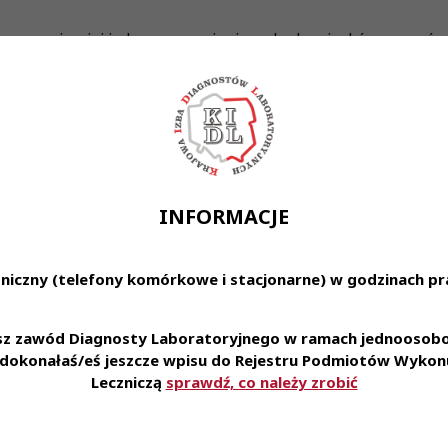
 w przynajmniej jednym z wymienionych obowiązków - wymóg
in. średnie
ejętności manualne w pracy laboratoryjnej
ja pracy
acy w zespole
INFORMACJE
, dokładność i sumienność w powierzonych obowiązkach
niczny (telefony komórkowe i stacjonarne) w godzinach pra
dnienie na podstawie umowy o pracę lub umowy zlecenie - w za
esz zawód Diagnosty Laboratoryjnego w ramach jednoosobow
e dokonałaś/eś jeszcze wpisu do Rejestru Podmiotów Wykonu
Leczniczą
sprawdź, co należy zrobić
ik uzależniony od dyspozycji kandydata
 usługi dla naszych Pracowników i ich rodzin