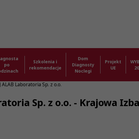
iagnosta
Dom
Szkolenia i
Projekt
WY
po
Diagnosty
rekomendacje
UE
2
odzinach
Noclegi
 ALAB Laboratoria Sp. z o.o.
atoria Sp. z o.o. - Krajowa Iz