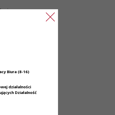
 konieczny
cy Biura (8-16)
leżności od preferencji
ej działalności
jących Działalność