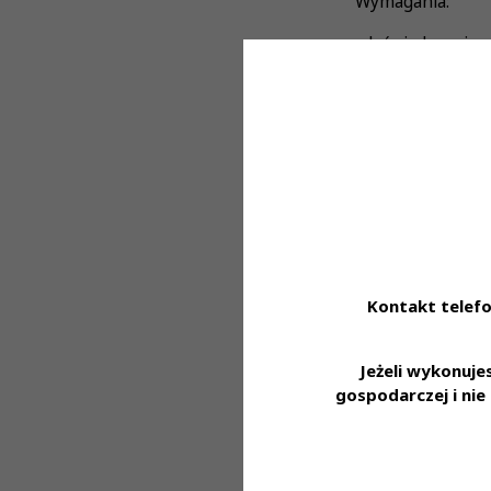
Wymagania:
· doświadczenie
· wykształcenie m
· rozwinięte umi
· dobra organizac
· umiejętność pr
· zaangażowanie
Oferujemy:
Kontakt telefo
· stabilne zatru
Jeżeli wykonuj
kandydata
gospodarczej i ni
· elastyczny graf
· zniżki na nasze