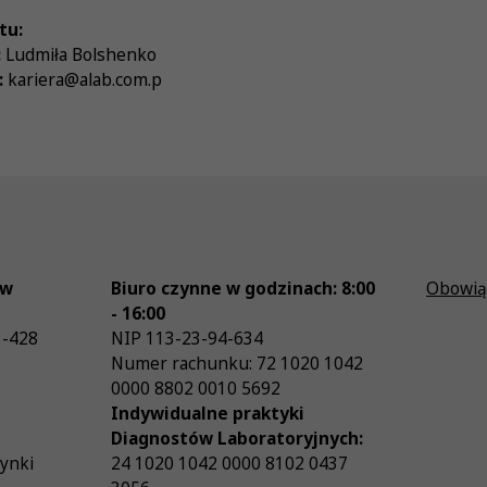
tu:
:
Ludmiła Bolshenko
:
kariera@alab.com.p
ów
Biuro czynne w godzinach: 8:00
Obowią
- 16:00
3-428
NIP
113-23-94-634
Numer rachunku: 72 1020 1042
0000 8802 0010 5692
Indywidualne praktyki
Diagnostów Laboratoryjnych:
zynki
24 1020 1042 0000 8102 0437