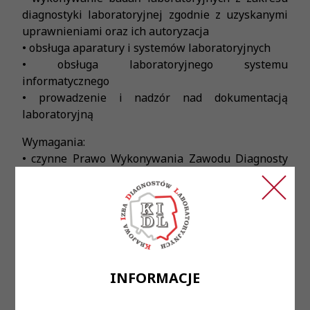
diagnostyki laboratoryjnej zgodnie z uzyskanymi
uprawnieniami oraz ich autoryzacja
• obsługa aparatury i systemów laboratoryjnych
• obsługa laboratoryjnego systemu
informatycznego
• prowadzenie i nadzór nad dokumentacją
laboratoryjną
Wymagania:
• czynne Prawo Wykonywania Zawodu Diagnosty
Laboratoryjnego
• uprawnienia serologiczne
• rozwinięte umiejętności manualne w pracy
laboratoryjnej
• dobra organizacja pracy
• umiejętność pracy w zespole
• zaangażowanie, dokładność i sumienność w
INFORMACJE
powierzonych obowiązkach