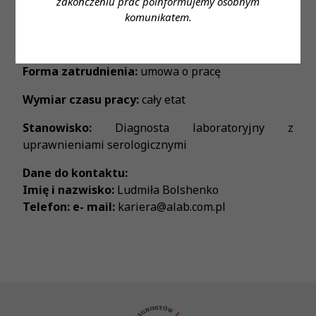
zakończeniu prac poinformujemy osobnym
Wymagane wykształcenie:
wyższe
komunikatem.
Proponowane wynagrodzenie:
zgodnie z ustawą
Forma zatrudnienia:
umowa o pracę
Wymiar czasu pracy:
cały etat
Stanowisko:
Diagnosta laboratoryjny z
uprawnieniami serologicznymi
Dane do kontaktu:
Imię i nazwisko:
Ludmiła Bolshenko
Telefon: e- mail:
kariera@alab.com.pl