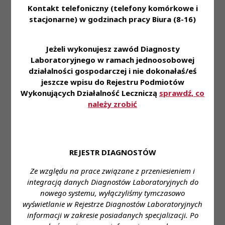
Oferujemy:
Kontakt telefoniczny (telefony komórkowe i
• stabilne zatrudnienie na podstawie umowy o
stacjonarne) w godzinach pracy Biura (8-16)
pracę
• zniżki na nasze usługi dla naszych Pracowników i
Jeżeli wykonujesz zawód Diagnosty
ich rodzin
Laboratoryjnego w ramach jednoosobowej
• dofinansowanie do ubezpieczenia na życie oraz
działalności gospodarczej i nie dokonałaś/eś
karty Multisport
jeszcze wpisu do Rejestru Podmiotów
• możliwość korzystania z prywatnej opieki
Wykonujących Działalność Leczniczą
sprawdź, co
medycznej
należy zrobić
• pracę w nowoczesnym laboratorium pozwalającą
na zapoznanie się i stosowanie najnowszej
technologii z zakresu diagnostyki laboratoryjnej
• styczność z szerokim spectrum przypadków
REJESTR DIAGNOSTÓW
medycznych
Ze względu na prace związane z przeniesieniem i
integracją danych Diagnostów Laboratoryjnych do
Zapraszamy do aplikowania za pośrednictwem
nowego systemu, wyłączyliśmy tymczasowo
formularza:
link
wyświetlanie w Rejestrze Diagnostów Laboratoryjnych
informacji w zakresie posiadanych specjalizacji. Po
Miejsce zatrudnienia:
Łódź