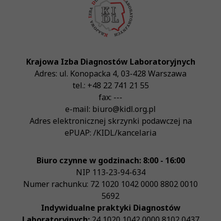
Krajowa Izba Diagnostów Laboratoryjnych
Adres:
ul. Konopacka 4
,
03-428
Warszawa
tel.:
+48 22 741 21 55
fax:
---
e-mail:
biuro@kidl.org.pl
Adres elektronicznej skrzynki podawczej na
ePUAP:
/KIDL/kancelaria
Biuro czynne w godzinach: 8:00 - 16:00
NIP
113-23-94-634
Numer rachunku: 72 1020 1042 0000 8802 0010
5692
Indywidualne praktyki Diagnostów
Laboratoryjnych:
24 1020 1042 0000 8102 0437