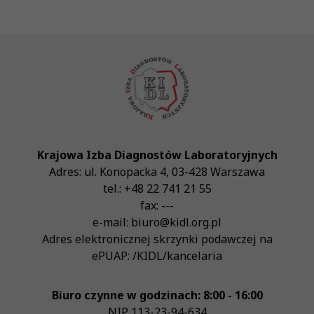
Krajowa Izba Diagnostów Laboratoryjnych
Adres:
ul. Konopacka 4
,
03-428
Warszawa
tel.:
+48 22 741 21 55
fax:
---
e-mail:
biuro@kidl.org.pl
Adres elektronicznej skrzynki podawczej na
ePUAP:
/KIDL/kancelaria
Biuro czynne w godzinach: 8:00 - 16:00
NIP
113-23-94-634