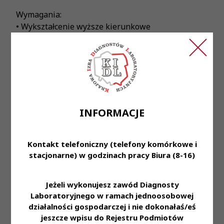
Wymagania:
• Wykształcenie wyższe kierunkowe
• Czynne prawo wykonywania zawodu diagnosty
laboratoryjnej
• Znajomość procedur laboratoryjnych
• Dyspozycyjność, samodzielność, dyscyplina pracy;
umiejętność pracy w zespole
• Umiejętność obsługi komputera (Word, Excel,
Internet)
INFORMACJE
• Inicjatywa i zaangażowanie, otwartość na
wprowadzanie nowych metod diagnostycznych
Kontakt telefoniczny (telefony komórkowe i
Oferujemy:
stacjonarne) w godzinach pracy Biura (8-16)
• Umowę o pracę (etat)
• Pracę w renomowanej placówce medycznej
Jeżeli wykonujesz zawód Diagnosty
• Ciekawą pracę w zespole diagnostyczno-
Laboratoryjnego w ramach jednoosobowej
naukowym
działalności gospodarczej i nie dokonałaś/eś
• Możliwość rozwoju kompetencji zawodowych
jeszcze wpisu do Rejestru Podmiotów