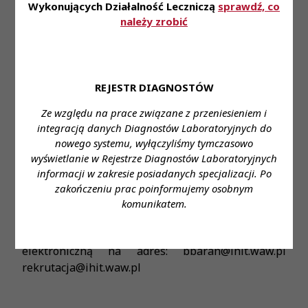
• Możliwy termin rozpoczęcia pracy: maj 2024r.
Wykonujących Działalność Leczniczą
sprawdź, co
należy zrobić
Miejsce zatrudnienia:
IHiT, Warszawa
Proponowane wynagrodzenie:
NIE PODANO
Forma zatrudnienia:
umowa o pracę
REJESTR DIAGNOSTÓW
Ze względu na prace związane z przeniesieniem i
Wymiar czasu pracy:
1/1
integracją danych Diagnostów Laboratoryjnych do
Stanowisko:
Młodszy Asystent Diagnostyki
nowego systemu, wyłączyliśmy tymczasowo
Laboratoryjnej
wyświetlanie w Rejestrze Diagnostów Laboratoryjnych
informacji w zakresie posiadanych specjalizacji. Po
Dane do kontaktu:
zakończeniu prac poinformujemy osobnym
Celem zgłoszenia kandydatury (CV ze zdjęciem),
komunikatem.
ewentualnie z dołączoną opinią z ostatniego
miejsca pracy - prosimy przesyłać drogą
elektroniczną na adres: bbaran@ihit.waw.pl
rekrutacja@ihit.waw.pl