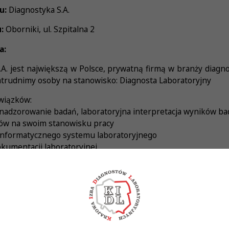
u:
Diagnostyka S.A.
:
Oborniki, ul. Szpitalna 2
a:
 jest największą w Polsce, prywatną firmą w branży diagnost
atrudnimy osoby na stanowisko: Diagnosta Laboratoryjny
wiązków:
nadzorowanie badań, laboratoryjna interpretacja wyników bad
tów na swoim stanowisku pracy
 informatycznego systemu laboratoryjnego
kumentacji laboratoryjnej
oczekujemy:
awa wykonywania zawodu Diagnosty Laboratoryjnego
anizacji pracy i chęci ciągłego rozwoju zawodowego
ci i umiejętności współdziałania
uprawnienia do samodzielnego wykonywania badań w zakresie