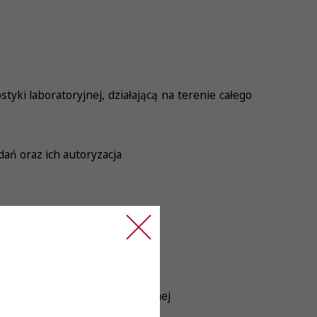
yki laboratoryjnej, działającą na terenie całego
ań oraz ich autoryzacja
 immunologii transfuzjologicznej