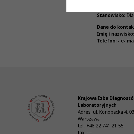
Wymiar czasu p
Stanowisko:
Dia
Dane do kontak
Imię i nazwisko
Telefon: - e- mai
Krajowa Izba Diagnost
Laboratoryjnych
Adres:
ul. Konopacka 4
,
0
Warszawa
tel.:
+48 22 741 21 55
fax:
---