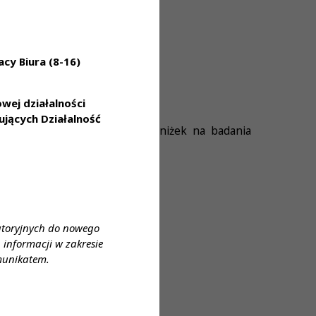
 zatrudnienie na kontrakt)
i transfuzjologicznej
cy Biura (8-16)
ej działalności
jących Działalność
ej, grupowego ubezpieczenia, zniżek na badania
atoryjnych do nowego
informacji w zakresie
munikatem.