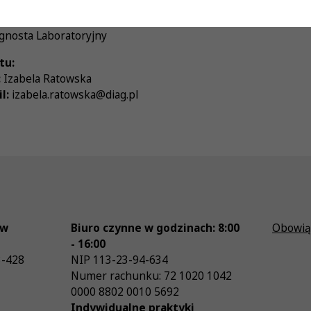
racy:
pełny etat
gnosta Laboratoryjny
tu:
:
Izabela Ratowska
l:
izabela.ratowska@diag.pl
ów
Biuro czynne w godzinach: 8:00
Obowią
- 16:00
3-428
NIP
113-23-94-634
Numer rachunku: 72 1020 1042
0000 8802 0010 5692
Indywidualne praktyki