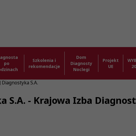
iagnosta
Dom
Szkolenia i
Projekt
WY
po
Diagnosty
rekomendacje
UE
2
odzinach
Noclegi
] Diagnostyka S.A.
ka S.A. - Krajowa Izba Diagno