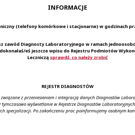
INFORMACJE
 oparciu o umowę o pracę w wymiarze pełnego etatu (możliwe
ul. Szpitalna 2, laboratorium szpitalne z pracownią immunologi
 w godzinach 07:00-19:00 oraz 19:00-07:00
niczny (telefony komórkowe i stacjonarne) w godzinach pra
na co dzień:
ratoriach z najnowszą technologią
esz zawód Diagnosty Laboratoryjnego w ramach jednoosobow
otworzenia i dofinansowania specjalizacji
e dokonałaś/eś jeszcze wpisu do Rejestru Podmiotów Wykonu
pakietu socjalnego m.in: karty multisport, opieki medyczn
Leczniczą
sprawdź, co należy zrobić
ursów językowych on-line
 rekrutacjach wewnętrznych
plikowania za pośrednictwem formularza
link
REJESTR DIAGNOSTÓW
ienia:
Oborniki, ul. Szpitalna 2
 związane z przeniesieniem i integracją danych Diagnostów Labor
y tymczasowo wyświetlanie w Rejestrze Diagnostów Laboratoryjnych 
ztałcenie:
wyższe
ch specjalizacji. Po zakończeniu prac poinformujemy osobnym ko
ynagrodzenie:
gwarantowane ustawowe wynagrodzenie
enia:
umowa o pracę