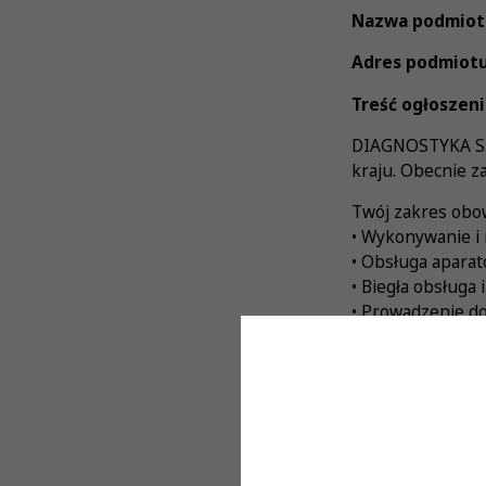
Nazwa podmiot
Adres podmiotu
Treść ogłoszeni
DIAGNOSTYKA S.A.
kraju. Obecnie z
Twój zakres obo
• Wykonywanie i 
• Obsługa apara
• Biegła obsługa
• Prowadzenie do
Od Kandydatów 
• Aktualnego pr
• Doskonałej org
• Komunikatywnoś
• Mile widziane 