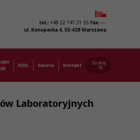
tel.:
+48 22 741 21 55
fax:
---
ul. Konopacka 4
,
03-428
Warszawa
BORY
Szukaj
KIDL
Gazeta
Kontakt
026
stów Laboratoryjnych