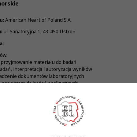
orskie
u:
American Heart of Poland S.A.
:
ul. Sanatoryjna 1, 43-450 Ustroń
a:
ów:
i przyjmowanie materiału do badań
dań, interpretacja i autoryzacja wyników
owadzenie dokumentów laboratoryjnych
i pacjentom do badań analitycznych
 wyższe kierunkowe
o wykonywania zawodu diagnosty laboratoryjnego lub w trakc
nizacja pracy i chęć ciągłego rozwoju zawodowego
stabilnej firmie o ugruntowanej pozycji