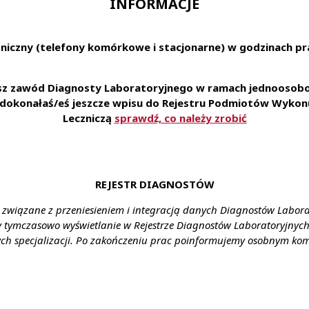
INFORMACJE
agrodzenie i premie kwartalne
ów
 szkoleń i kursów
niczny (telefony komórkowe i stacjonarne) w godzinach pra
ości rozwoju zawodowego
owisko pracy
esz zawód Diagnosty Laboratoryjnego w ramach jednoosobow
ędzia pracy
e dokonałaś/eś jeszcze wpisu do Rejestru Podmiotów Wykonu
rowadzkę? Oferujemy dodatek relokacyjny 12 000 zł brutto j
Leczniczą
sprawdź, co należy zrobić
mieszkania.
ienia:
Drawsko Pomorskie
REJESTR DIAGNOSTÓW
ztałcenie:
Wyższe kierunkowe
 związane z przeniesieniem i integracją danych Diagnostów Labor
ynagrodzenie:
wg ustawy oraz wg doświadczenia, premie kw
y tymczasowo wyświetlanie w Rejestrze Diagnostów Laboratoryjnych 
enia:
Umowa zlecenie/umowa o pracę
ch specjalizacji. Po zakończeniu prac poinformujemy osobnym ko
racy:
Pełny etat
gnosta Laboratoryjny