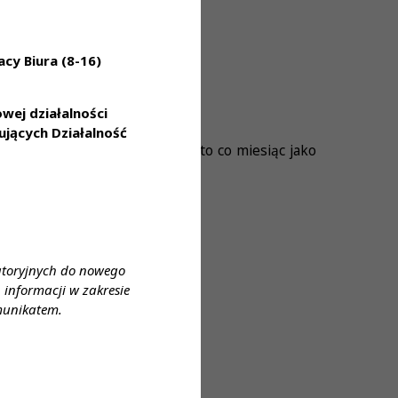
cy Biura (8-16)
ej działalności
jących Działalność
ednorazowo oraz 1500 zł brutto co miesiąc jako
atoryjnych do nowego
artalne
informacji w zakresie
munikatem.