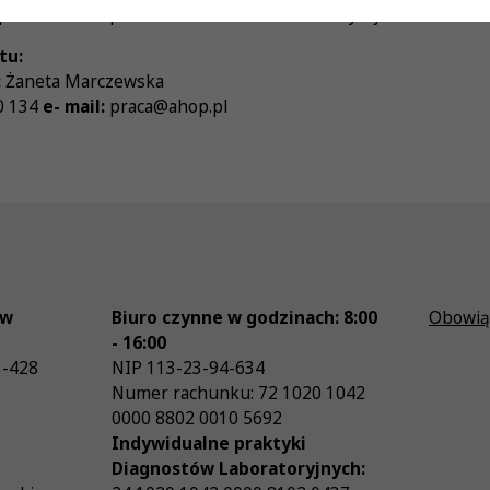
likowania za pośrednictwem formularza: Wyślij CV
tu:
:
Żaneta Marczewska
0 134
e- mail:
praca@ahop.pl
ów
Biuro czynne w godzinach: 8:00
Obowią
- 16:00
3-428
NIP
113-23-94-634
Numer rachunku: 72 1020 1042
0000 8802 0010 5692
Indywidualne praktyki
Diagnostów Laboratoryjnych: