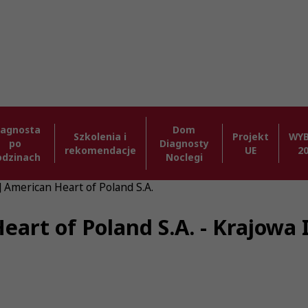
iagnosta
Dom
Szkolenia i
Projekt
WY
po
Diagnosty
rekomendacje
UE
2
odzinach
Noclegi
] American Heart of Poland S.A.
eart of Poland S.A. - Krajowa