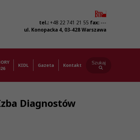
tel.:
+48 22 741 21 55
fax:
---
ul. Konopacka 4
,
03-428
Warszawa
BORY
Szukaj
KIDL
Gazeta
Kontakt
026
 Izba Diagnostów