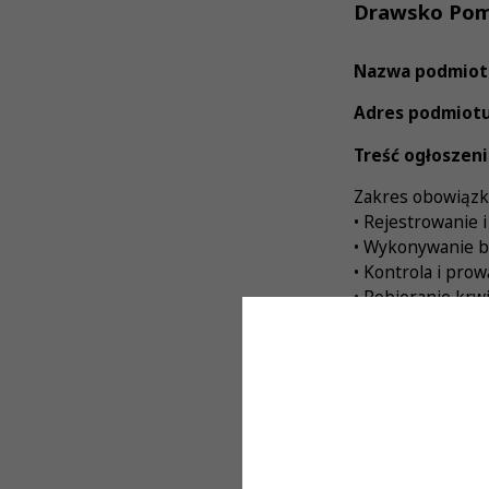
Drawsko Pom
Nazwa podmiot
Adres podmiotu
Treść ogłoszeni
Zakres obowiązk
• Rejestrowanie 
• Wykonywanie ba
• Kontrola i pr
• Pobieranie krw
Wymagania:
• Wykształcenie
• Aktualne praw
• Doskonała orga
Oferujemy:
• Zatrudnienie w 