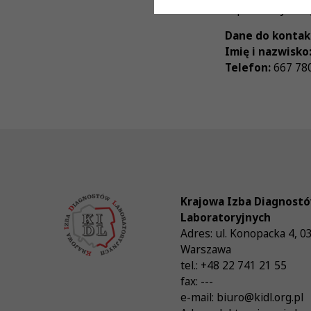
Zapraszamy do ap
Dane do kontak
Imię i nazwisko
Telefon:
667 78
Krajowa Izba Diagnost
Laboratoryjnych
Adres:
ul. Konopacka 4
,
0
Warszawa
tel.:
+48 22 741 21 55
fax:
---
e-mail:
biuro@kidl.org.pl