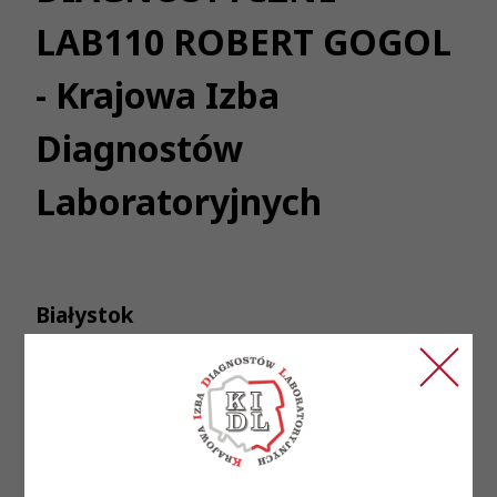
LAB110 ROBERT GOGOL
- Krajowa Izba
Diagnostów
Laboratoryjnych
Białystok
Nazwa podmiotu:
MEDYCZNE LABORATORIUM
DIAGNOSTYCZNE LAB110 ROBERT GOGOL
Adres podmiotu:
BIAŁYSTOK UL .H.
SIENKIEWICZA 110