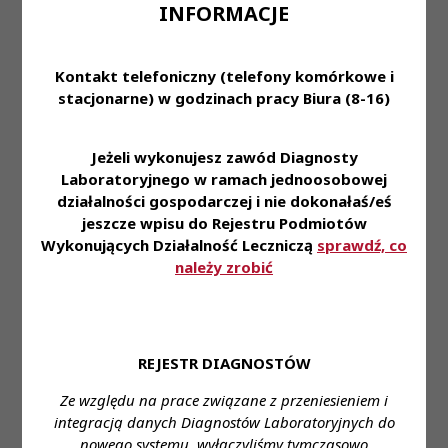
INFORMACJE
Treść ogłoszenia:
ZATRUDNIĘ DIAGNOSTE LABORATORYJNEGO
Kontakt telefoniczny (telefony komórkowe i
stacjonarne) w godzinach pracy Biura (8-16)
Miejsce zatrudnienia:
BIAŁYSTOK UL.
H.SIENKIEWICZA 110
Jeżeli wykonujesz zawód Diagnosty
Wymagane wykształcenie:
WYŻSZE
Laboratoryjnego w ramach jednoosobowej
działalności gospodarczej i nie dokonałaś/eś
Proponowane wynagrodzenie:
od USTAWOWE
jeszcze wpisu do Rejestru Podmiotów
Forma zatrudnienia:
PEŁEN ETAT
Wykonujących Działalność Leczniczą
sprawdź, co
należy zrobić
Wymiar czasu pracy:
7.30-15.00
Stanowisko:
DIAGNOSTA LABORATORYJNY
REJESTR DIAGNOSTÓW
Dane do kontaktu:
Imię i nazwisko:
ROBERT GOGOL
Ze względu na prace związane z przeniesieniem i
Telefon:
602592112
e- mail:
Robert.gogol@wp.pl
integracją danych Diagnostów Laboratoryjnych do
nowego systemu, wyłączyliśmy tymczasowo