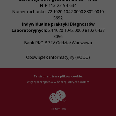
NIP
113-23-94-634
Numer rachunku: 72 1020 1042 0000 8802 0010
5692
Indywidualne praktyki Diagnostów
Laboratoryjnych:
24 1020 1042 0000 8102 0437
3056
Bank PKO BP IV Oddział Warszawa
Obowiązek informacyjny (RODO)
Ta strona używa plików cookie.
Więcej szczegółów w naszej Polityce Cookies
© Krajowa Izba Diagnostów Laboratoryjnych 2026
Created by
AlterPage
Rozumiem