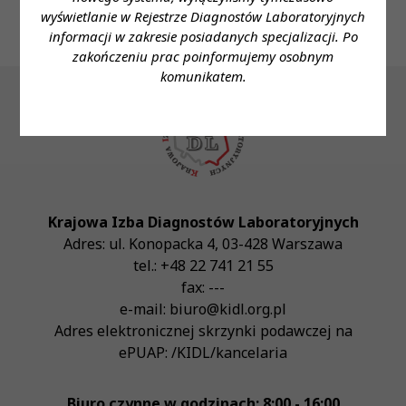
wyświetlanie w Rejestrze Diagnostów Laboratoryjnych
informacji w zakresie posiadanych specjalizacji. Po
zakończeniu prac poinformujemy osobnym
komunikatem.
Krajowa Izba Diagnostów Laboratoryjnych
Adres:
ul. Konopacka 4
,
03-428
Warszawa
tel.:
+48 22 741 21 55
fax:
---
e-mail:
biuro@kidl.org.pl
Adres elektronicznej skrzynki podawczej na
ePUAP:
/KIDL/kancelaria
Biuro czynne w godzinach: 8:00 - 16:00