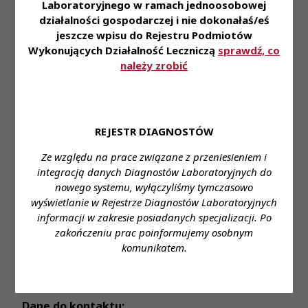
Laboratoryjnego w ramach jednoosobowej
działalności gospodarczej i nie dokonałaś/eś
Miejsce zatrudnienia:
Zespół Zakładów Opieki
jeszcze wpisu do Rejestru Podmiotów
Zdrowotnej w Czarnkowie - Szpital Powiatowy
Wykonujących Działalność Leczniczą
sprawdź, co
należy zrobić
Wymagane wykształcenie:
zgodnie z
Rozporządzeniem Ministra Zdrowia z dnia 10 lipca
2023 r. w sprawie kwalifikacji wymaganych od
pracowników na poszczególnych rodzajach
REJESTR DIAGNOSTÓW
stanowisk pracy w podmiotach leczniczych
niebędących przedsiębiorcami
Ze względu na prace związane z przeniesieniem i
integracją danych Diagnostów Laboratoryjnych do
Proponowane wynagrodzenie:
od 5.966,00 zł do
nowego systemu, wyłączyliśmy tymczasowo
8.187,00 zł
wyświetlanie w Rejestrze Diagnostów Laboratoryjnych
informacji w zakresie posiadanych specjalizacji. Po
Forma zatrudnienia:
umowa o pracę
zakończeniu prac poinformujemy osobnym
komunikatem.
Wymiar czasu pracy:
pełen etat
Stanowisko:
Diagnosta laboratoryjny
Dane do kontaktu: