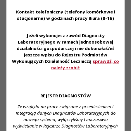
Wojewódzki Szpital Specjalistyczny w Olsztynie. ul.
Żołnierska 18, 10-561 Olsztyn
Kontakt telefoniczny (telefony komórkowe i
stacjonarne) w godzinach pracy Biura (8-16)
Wymagane wykształcenie:
Wyższe
Proponowane wynagrodzenie:
zgodnie z ustawą
Jeżeli wykonujesz zawód Diagnosty
Laboratoryjnego w ramach jednoosobowej
Forma zatrudnienia:
Umowa o pracę
działalności gospodarczej i nie dokonałaś/eś
jeszcze wpisu do Rejestru Podmiotów
Wymiar czasu pracy:
pełen etat
Wykonujących Działalność Leczniczą
sprawdź, co
Stanowisko:
Diagnosta laboratoryjny
należy zrobić
Dane do kontaktu:
Imię i nazwisko:
Beata Muraszko
Telefon:
89 5386 460
e- mail:
REJESTR DIAGNOSTÓW
bakteriologia@wss.home.pl
Ze względu na prace związane z przeniesieniem i
integracją danych Diagnostów Laboratoryjnych do
nowego systemu, wyłączyliśmy tymczasowo
wyświetlanie w Rejestrze Diagnostów Laboratoryjnych