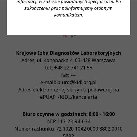
informacji w zakresie posiadanych specjalizacji. Po
zakończeniu prac poinformujemy osobnym
komunikatem.
Krajowa Izba Diagnostów Laboratoryjnych
Adres:
ul. Konopacka 4
,
03-428
Warszawa
tel.:
+48 22 741 21 55
fax:
---
e-mail:
biuro@kidl.org.pl
Adres elektronicznej skrzynki podawczej na
ePUAP:
/KIDL/kancelaria
Biuro czynne w godzinach: 8:00 - 16:00
NIP
113-23-94-634
Numer rachunku: 72 1020 1042 0000 8802 0010
5692