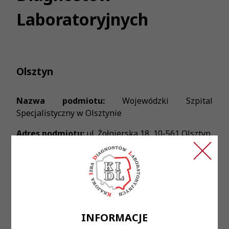
Laboratoryjnych
Olsztyn
Nazwa podmiotu:
Wojewódzki Szpital
Specjalistyczny w Olsztynie
Adres podmiotu:
ul. Żołnierska 18, 10-561 Olsztyn
Treść ogłoszenia:
Zakład Bakteriologii WSS W
Olsztynie zatrudni diagnostę laboratoryjnego.
Wymagania: Aktualne prawo wykonywania zawodu
diagnosty laboratoryjnego.
INFORMACJE
Miejsce zatrudnienia:
Zakład Bakteriologii.