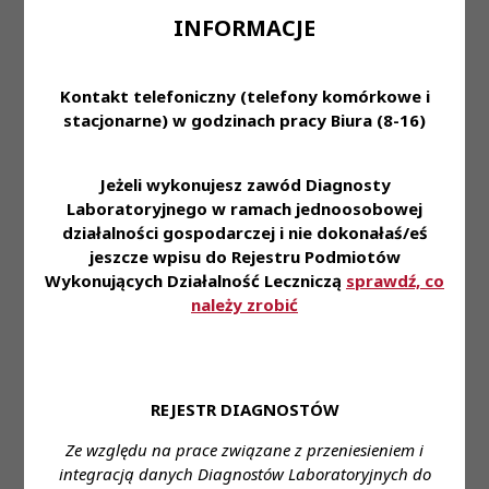
• rozwinięte zdolności komunikacyjne (przy
INFORMACJE
obsłudze pacjenta oraz klienta)
• umiejętności obsługi komputera – MS Word, MS
Kontakt telefoniczny (telefony komórkowe i
Excel
stacjonarne) w godzinach pracy Biura (8-16)
• bardzo dobra organizacja pracy własnej oraz
podległego zespołu
• zaangażowanie w wykonywane obowiązki
Jeżeli wykonujesz zawód Diagnosty
Laboratoryjnego w ramach jednoosobowej
Oferujemy:
działalności gospodarczej i nie dokonałaś/eś
• stabilne zatrudnienie na podstawie umowy o
jeszcze wpisu do Rejestru Podmiotów
pracę
Wykonujących Działalność Leczniczą
sprawdź, co
• pracę na najnowocześniejszym sprzęcie
należy zrobić
diagnostycznym dostępnym na rynku
• duży stopień samodzielności i odpowiedzialności
• możliwość podnoszenia kwalifikacji zawodowych
• zniżki na nasze usługi dla naszych Pracowników i
REJESTR DIAGNOSTÓW
ich rodzin
Ze względu na prace związane z przeniesieniem i
• dofinansowanie do ubezpieczenia na życie oraz
integracją danych Diagnostów Laboratoryjnych do
karty Multisport