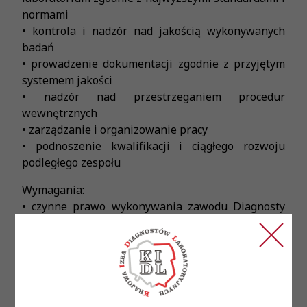
normami
• kontrola i nadzór nad jakością wykonywanych
badań
• prowadzenie dokumentacji zgodnie z przyjętym
systemem jakości
• nadzór nad przestrzeganiem procedur
wewnętrznych
• zarządzanie i organizowanie pracy
• podnoszenie kwalifikacji i ciągłego rozwoju
podległego zespołu
Wymagania:
• czynne prawo wykonywania zawodu Diagnosty
Laboratoryjnego
• ukończona specjalizacja w dziedzinie właściwej
dla Diagnostów Laboratoryjnych
• doświadczenie w pracy w laboratorium
diagnostycznym
• umiejętności zarządzania zespołem