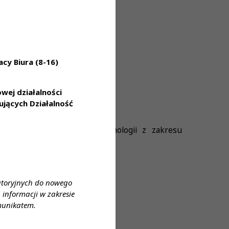
cy Biura (8-16)
ej działalności
jących Działalność
stosowanie najnowszej technologii z zakresu
atoryjnych do nowego
informacji w zakresie
munikatem.