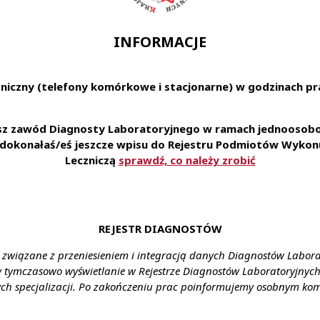
rologiczne
ejętności manualne w pracy laboratoryjnej
ja pracy
INFORMACJE
acy w zespole
, dokładność i sumienność w powierzonych obowiązkach
niczny (telefony komórkowe i stacjonarne) w godzinach pra
dnienie na podstawie umowy o pracę
esz zawód Diagnosty Laboratoryjnego w ramach jednoosobow
 usługi dla naszych Pracowników i ich rodzin
e dokonałaś/eś jeszcze wpisu do Rejestru Podmiotów Wykonu
 do ubezpieczenia na życie oraz karty Multisport
Leczniczą
sprawdź, co należy zrobić
ystania z prywatnej opieki medycznej
czesnym laboratorium pozwalającą na zapoznanie się i 
ratoryjnej
zerokim spectrum przypadków medycznych
REJESTR DIAGNOSTÓW
plikowania za pośrednictwem formularza:
link
 związane z przeniesieniem i integracją danych Diagnostów Labor
ienia:
Tuchola
y tymczasowo wyświetlanie w Rejestrze Diagnostów Laboratoryjnych 
ch specjalizacji. Po zakończeniu prac poinformujemy osobnym ko
ztałcenie:
wyższe