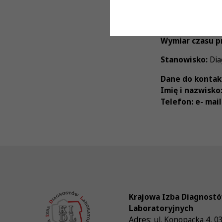
Proponowane w
Forma zatrudni
Wymiar czasu p
Stanowisko:
Dia
Dane do kontak
Imię i nazwisko
Telefon: e- mail
Krajowa Izba Diagnost
Laboratoryjnych
Adres:
ul. Konopacka 4
,
0