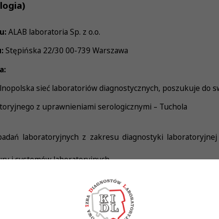
logia)
u:
ALAB laboratoria Sp. z o.o.
u:
Stępińska 22/30 00-739 Warszawa
a:
nopolska sieć laboratoriów diagnostycznych, poszukuje do s
toryjnego z uprawnieniami serologicznymi – Tuchola
adań laboratoryjnych z zakresu diagnostyki laboratoryjne
ury i systemów laboratoryjnych
atoryjnego systemu informatycznego
nadzór nad dokumentacją laboratoryjną
Wykonywania Zawodu Diagnosty Laboratoryjnego