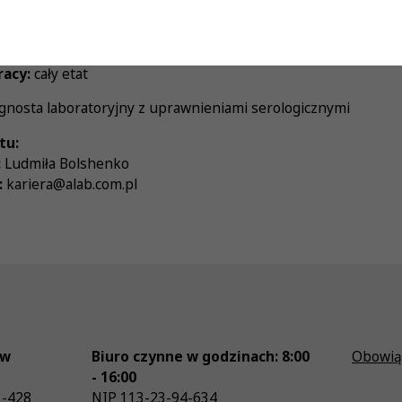
ynagrodzenie:
zgodnie z ustawą
enia:
umowa o pracę
racy:
cały etat
gnosta laboratoryjny z uprawnieniami serologicznymi
tu:
:
Ludmiła Bolshenko
:
kariera@alab.com.pl
ów
Biuro czynne w godzinach: 8:00
Obowią
- 16:00
3-428
NIP
113-23-94-634