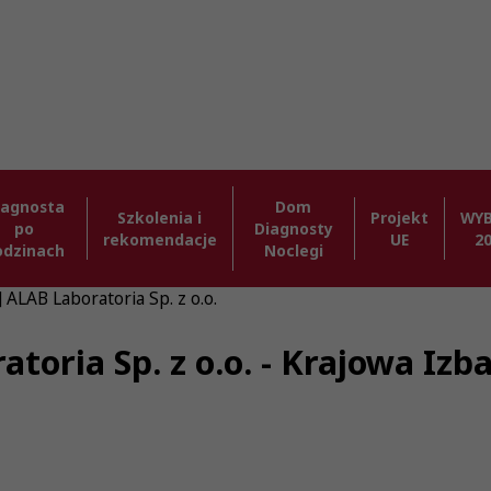
iagnosta
Dom
Szkolenia i
Projekt
WY
po
Diagnosty
rekomendacje
UE
2
odzinach
Noclegi
 ALAB Laboratoria Sp. z o.o.
atoria Sp. z o.o. - Krajowa Iz