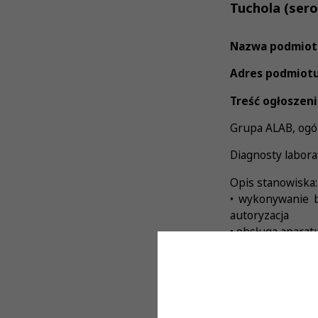
Tuchola (sero
Nazwa podmiot
Adres podmiot
Treść ogłoszeni
Grupa ALAB, ogól
Diagnosty labora
Opis stanowiska:
• wykonywanie b
autoryzacja
• obsługa aparat
• obsługa labor
• prowadzenie i 
Wymagania:
• czynne Prawo 