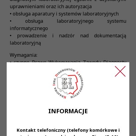
uprawnieniami oraz ich autoryzacja
• obsługa aparatury i systemów laboratoryjnych
• obsługa laboratoryjnego systemu
informatycznego
• prowadzenie i nadzór nad dokumentacją
laboratoryjną
Wymagania:
• czynne Prawo Wykonywania Zawodu Diagnosty
Laboratoryjnego
• rozwinięte umiejętności manualne w pracy
laboratoryjnej
• dobra organizacja pracy
• umiejętność pracy w zespole
• zaangażowanie, dokładność i sumienność w
INFORMACJE
powierzonych obowiązkach
Oferujemy:
Kontakt telefoniczny (telefony komórkowe i
• stabilne zatrudnienie na podstawie umowy o