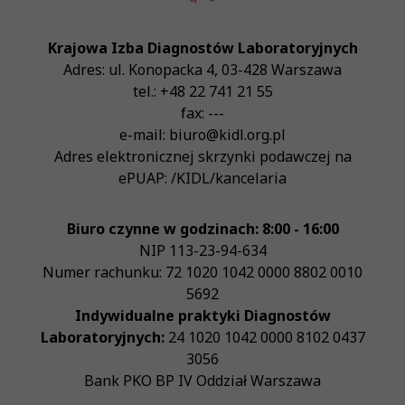
Krajowa Izba Diagnostów Laboratoryjnych
Adres:
ul. Konopacka 4
,
03-428
Warszawa
tel.:
+48 22 741 21 55
fax:
---
e-mail:
biuro@kidl.org.pl
Adres elektronicznej skrzynki podawczej na
ePUAP:
/KIDL/kancelaria
Biuro czynne w godzinach: 8:00 - 16:00
NIP
113-23-94-634
Numer rachunku: 72 1020 1042 0000 8802 0010
5692
Indywidualne praktyki Diagnostów
Laboratoryjnych:
24 1020 1042 0000 8102 0437
3056
Bank PKO BP IV Oddział Warszawa