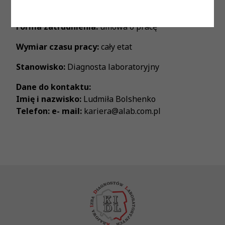
Proponowane wynagrodzenie:
zgodnie z ustawą
Forma zatrudnienia:
umowa o pracę
Wymiar czasu pracy:
cały etat
Stanowisko:
Diagnosta laboratoryjny
Dane do kontaktu:
Imię i nazwisko:
Ludmiła Bolshenko
Telefon: e- mail:
kariera@alab.com.pl