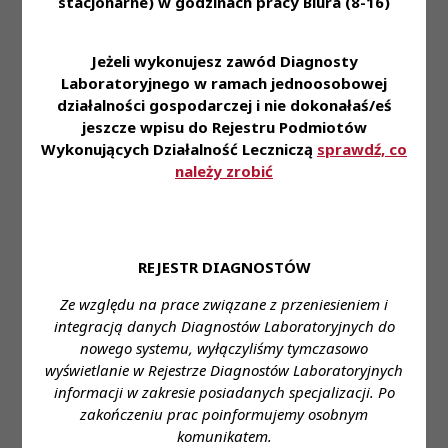
stacjonarne) w godzinach pracy Biura (8-16)
pracę
• zniżki na nasze usługi dla naszych Pracowników i
ich rodzin
Jeżeli wykonujesz zawód Diagnosty
Laboratoryjnego w ramach jednoosobowej
• dofinansowanie do ubezpieczenia na życie oraz
działalności gospodarczej i nie dokonałaś/eś
karty Multisport
jeszcze wpisu do Rejestru Podmiotów
• możliwość korzystania z prywatnej opieki
Wykonujących Działalność Leczniczą
sprawdź, co
medycznej
należy zrobić
• pracę w nowoczesnym laboratorium pozwalającą
na zapoznanie się i stosowanie najnowszej
technologii z zakresu diagnostyki laboratoryjnej
• styczność z szerokim spectrum przypadków
REJESTR DIAGNOSTÓW
medycznych
Ze względu na prace związane z przeniesieniem i
Zapraszamy do aplikowania za pośrednictwem
integracją danych Diagnostów Laboratoryjnych do
formularza:
link
nowego systemu, wyłączyliśmy tymczasowo
wyświetlanie w Rejestrze Diagnostów Laboratoryjnych
Miejsce zatrudnienia:
Opole
informacji w zakresie posiadanych specjalizacji. Po
zakończeniu prac poinformujemy osobnym
Wymagane wykształcenie:
wyższe
komunikatem.