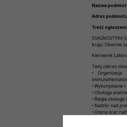
Nazwa podmiot
Adres podmiotu
Treść ogłoszeni
DIAGNOSTYKA S.A.
kraju. Obecnie z
Kierownik Labor
Twój zakres obo
• Organizacja
immunohematolog
• Wykonywanie i 
• Obsługa anali
• Biegła obsługa
• Nadzór nad pr
• Ocena oraz nad
• Nadzór nad ja
zgodnie z przyję