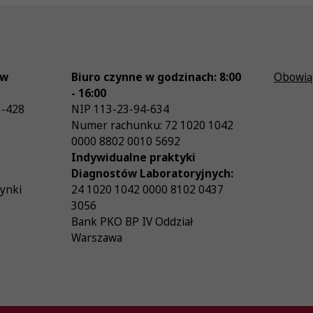
ów
Biuro czynne w godzinach: 8:00
Obowią
- 16:00
3-428
NIP
113-23-94-634
Numer rachunku: 72 1020 1042
0000 8802 0010 5692
Indywidualne praktyki
Diagnostów Laboratoryjnych:
zynki
24 1020 1042 0000 8102 0437
3056
Bank PKO BP IV Oddział
Warszawa