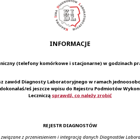
bowiązującej dokumentacji pracy Laboratorium
oczekujemy:
 zawodowe na stanowisku Kierownika
serologii transfuzjologicznej
zarządzania personelem
INFORMACJE
anizacji pracy i chęci ciągłego rozwoju zawodowego
ci i umiejętności współdziałania
 uprawnienia do wykonywania badań serologicznych
niczny (telefony komórkowe i stacjonarne) w godzinach pra
 oparciu o umowę o pracę w wymiarze pełnego etatu
esz zawód Diagnosty Laboratoryjnego w ramach jednoosobow
torium szpitalnym
e dokonałaś/eś jeszcze wpisu do Rejestru Podmiotów Wykonu
całodobowe
Leczniczą
sprawdź, co należy zrobić
 ul. Żeromskiego 28, Włoszczowa
na co dzień:
ratoriach z najnowszą technologią
REJESTR DIAGNOSTÓW
otworzenia i dofinansowania specjalizacji
pakietu socjalnego m.in: karty multisport, opieki medyczn
 związane z przeniesieniem i integracją danych Diagnostów Labor