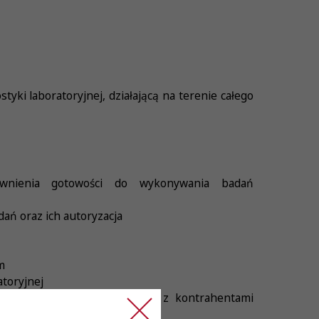
yki laboratoryjnej, działającą na terenie całego
ewnienia gotowości do wykonywania badań
ań oraz ich autoryzacja
m
atoryjnej
orium i zgłaszanie problemów z kontrahentami