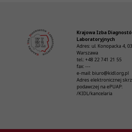
Krajowa Izba Diagnost
Laboratoryjnych
Adres:
ul. Konopacka 4
,
0
Warszawa
tel.:
+48 22 741 21 55
fax:
---
e-mail:
biuro@kidl.org.pl
Adres elektronicznej skr
podawczej na ePUAP:
/KIDL/kancelaria