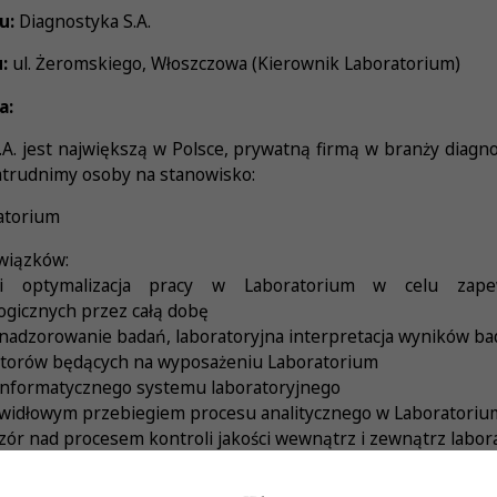
u:
Diagnostyka S.A.
:
ul. Żeromskiego, Włoszczowa (Kierownik Laboratorium)
a:
 jest największą w Polsce, prywatną firmą w branży diagnost
atrudnimy osoby na stanowisko:
atorium
wiązków:
 i optymalizacja pracy w Laboratorium w celu zap
icznych przez całą dobę
nadzorowanie badań, laboratoryjna interpretacja wyników bad
zatorów będących na wyposażeniu Laboratorium
 informatycznego systemu laboratoryjnego
awidłowym przebiegiem procesu analitycznego w Laboratoriu
zór nad procesem kontroli jakości wewnątrz i zewnątrz labor
kością materiału biologicznego dostarczanego do Laborat
tą procedurą