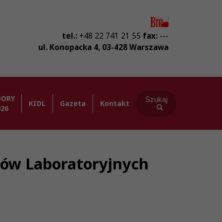
tel.:
+48 22 741 21 55
fax:
---
ul. Konopacka 4
,
03-428
Warszawa
BORY
Szukaj
KIDL
Gazeta
Kontakt
026
stów Laboratoryjnych