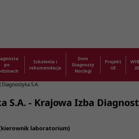
iagnosta
Dom
Szkolenia i
Projekt
WY
po
Diagnosty
rekomendacje
UE
2
odzinach
Noclegi
] Diagnostyka S.A.
ka S.A. - Krajowa Izba Diagno
kierownik laboratorium)