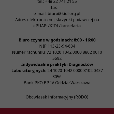
tel.:
+48 22 741 21 55
fax:
---
e-mail:
biuro@kidl.org.pl
Adres elektronicznej skrzynki podawczej na
ePUAP:
/KIDL/kancelaria
Biuro czynne w godzinach: 8:00 - 16:00
NIP
113-23-94-634
Numer rachunku: 72 1020 1042 0000 8802 0010
5692
Indywidualne praktyki Diagnostów
Laboratoryjnych:
24 1020 1042 0000 8102 0437
3056
Bank PKO BP IV Oddział Warszawa
Obowiązek informacyjny (RODO)