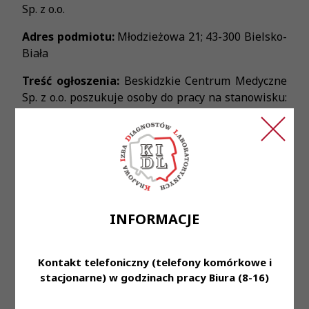
Sp. z o.o.
Adres podmiotu:
Młodzieżowa 21; 43-300 Bielsko-
Biała
Treść ogłoszenia:
Beskidzkie Centrum Medyczne
Sp. z o.o. poszukuje osoby do pracy na stanowisku:
Diagnosta Laboratoryjny
Miejsce pracy: Medyczne Laboratorium
Diagnostyczne, ul. Młodzieżowa 21 ; 34-300
Bielsko-Biała
Wymagania niezbędne:
INFORMACJE
• Wykształcenie wyższe kierunkowe;
• Aktualne prawo wykonywania zawodu Diagnosty
Laboratoryjnego.
Kontakt telefoniczny (telefony komórkowe i
stacjonarne) w godzinach pracy Biura (8-16)
Oferty zawierające CV oraz kopie dokumentów
potwierdzających wykształcenie i przebieg pracy