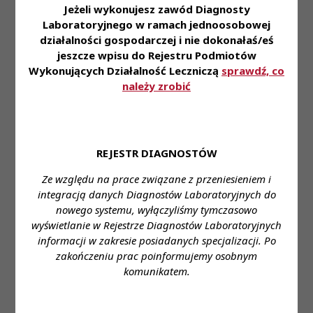
zawodowej prosimy kierować na adres: Medyczne
Jeżeli wykonujesz zawód Diagnosty
Laboratorium Diagnostyczne , ul. Młodzieżowa 21 ,
Laboratoryjnego w ramach jednoosobowej
43-300 Bielsko - Biała lub mailem na adres
działalności gospodarczej i nie dokonałaś/eś
jwiszniewska@bcm.bielsko.pl z informacją w
jeszcze wpisu do Rejestru Podmiotów
temacie „Diagnosta Laboratoryjny”.
Wykonujących Działalność Leczniczą
sprawdź, co
należy zrobić
Miejsce zatrudnienia:
Laboratorium, ul.
Młodzieżowa 21; 43-300 Bielsko-Biała
Wymagane wykształcenie:
magister Analityki
REJESTR DIAGNOSTÓW
Medycznej
Ze względu na prace związane z przeniesieniem i
Proponowane wynagrodzenie:
wg ustawy
integracją danych Diagnostów Laboratoryjnych do
nowego systemu, wyłączyliśmy tymczasowo
Forma zatrudnienia:
umowa o pracę / umowa
wyświetlanie w Rejestrze Diagnostów Laboratoryjnych
cywilnoprawna
informacji w zakresie posiadanych specjalizacji. Po
zakończeniu prac poinformujemy osobnym
Wymiar czasu pracy:
od poniedziałku do piątku
komunikatem.
7:35
Stanowisko:
Młodszy Asystent Diagnostyki