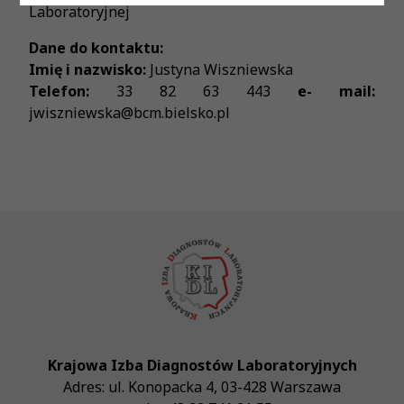
Laboratoryjnej
Dane do kontaktu:
Imię i nazwisko:
Justyna Wiszniewska
Telefon:
33 82 63 443
e- mail:
jwiszniewska@bcm.bielsko.pl
Krajowa Izba Diagnostów Laboratoryjnych
Adres:
ul. Konopacka 4
,
03-428
Warszawa