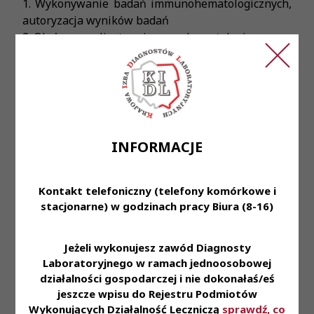
1. Wykonywanie badań immunohematologicznych,
autoryzacja wyników badań
2. Obsługa analizatora immunohematologicznego
3. Opieka nad wyposażeniem pracowni
4. Prowadzenie kontroli jakości badań
5. Prowadzenie dokumentacji pracy pracowni
6. Obsługa Banku Krwi
Wymagania:
INFORMACJE
Czynne prawo wykonywania zawodu diagnosty
laboratoryjnego
1. Uprawnienia do wykonywania/autoryzowania
Kontakt telefoniczny (telefony komórkowe i
badań immunohematologicznych
stacjonarne) w godzinach pracy Biura (8-16)
2. Zaangażowanie i dobra organizacji pracy
własnej
Jeżeli wykonujesz zawód Diagnosty
3. Umiejętność pracy w zespole
Laboratoryjnego w ramach jednoosobowej
4. Umiejętność szybkiego podejmowania decyzji
działalności gospodarczej i nie dokonałaś/eś
5. Odporność na stres.
jeszcze wpisu do Rejestru Podmiotów
Wykonujących Działalność Leczniczą
sprawdź, co
Miejsce zatrudnienia: Pracownia Immunologii