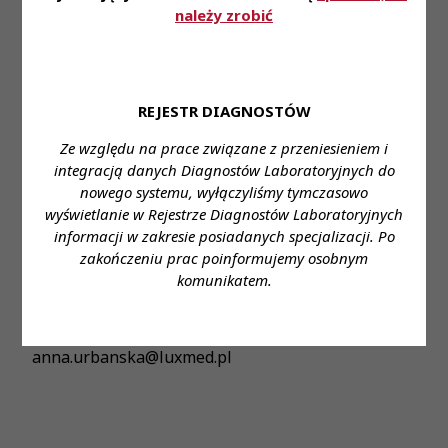
należy zrobić
Transfuzjologicznej i Bank Krwi, Szpital Szamocka,
Warszawa
Wymagane wykształcenie: wyższe kierunkowe
REJESTR DIAGNOSTÓW
Proponowane wynagrodzenie:
NIE PODANO
Ze względu na prace związane z przeniesieniem i
Forma zatrudnienia:
umowa o pracę
integracją danych Diagnostów Laboratoryjnych do
nowego systemu, wyłączyliśmy tymczasowo
Wymiar czasu pracy:
etat
wyświetlanie w Rejestrze Diagnostów Laboratoryjnych
informacji w zakresie posiadanych specjalizacji. Po
Stanowisko:
diagnosta laboratoryjny- serolog
zakończeniu prac poinformujemy osobnym
komunikatem.
Dane do kontaktu:
Imię i nazwisko:
Anna Urbańska
Telefon:
224698358
e- mail:
anna.urbanska@luxmed.pl