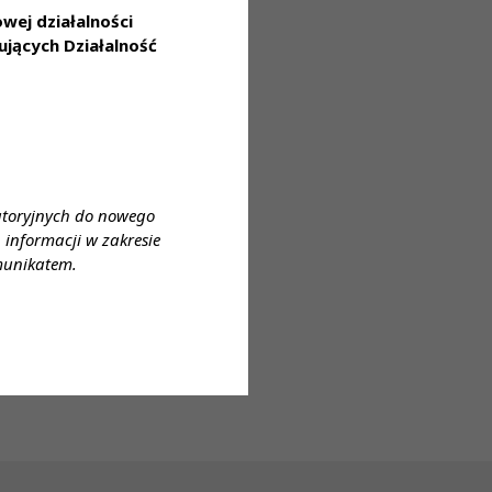
ej działalności
jących Działalność
ta
atoryjnych do nowego
informacji w zakresie
munikatem.