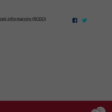
zek informacyjny (RODO)
Created by
AlterPage