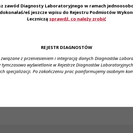
plikowania za pośrednictwem formularza:
link
esz zawód Diagnosty Laboratoryjnego w ramach jednoosobow
e dokonałaś/eś jeszcze wpisu do Rejestru Podmiotów Wykonu
ienia:
Warszawa
Leczniczą
sprawdź, co należy zrobić
ztałcenie:
wyższe
ynagrodzenie:
zgodnie z ustawą
REJESTR DIAGNOSTÓW
enia:
umowa o pracę/umowa zlecenie wg preferencji kandyda
 związane z przeniesieniem i integracją danych Diagnostów Labor
racy:
cały etat
y tymczasowo wyświetlanie w Rejestrze Diagnostów Laboratoryjnych 
ch specjalizacji. Po zakończeniu prac poinformujemy osobnym ko
gnosta laboratoryjny
tu:
:
Sylwia Kruszewska
:
kariera@alab.com.pl