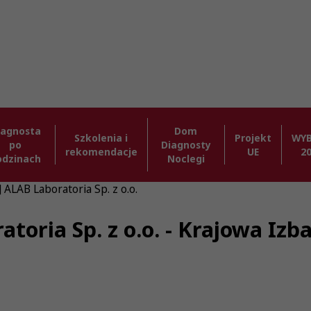
iagnosta
Dom
Szkolenia i
Projekt
WY
po
Diagnosty
rekomendacje
UE
2
odzinach
Noclegi
 ALAB Laboratoria Sp. z o.o.
atoria Sp. z o.o. - Krajowa Iz