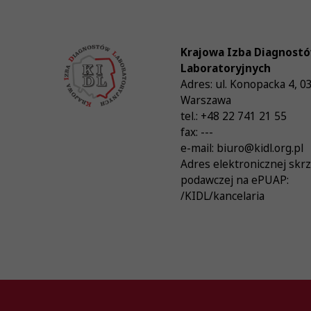
Krajowa Izba Diagnost
Laboratoryjnych
Adres:
ul. Konopacka 4
,
0
Warszawa
tel.:
+48 22 741 21 55
fax:
---
e-mail:
biuro@kidl.org.pl
Adres elektronicznej skr
podawczej na ePUAP:
/KIDL/kancelaria
© Krajowa Izba Diagnostów Laboratoryjnych 20