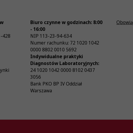
ów
Biuro czynne w godzinach: 8:00
Obowią
- 16:00
3-428
NIP
113-23-94-634
Numer rachunku: 72 1020 1042
0000 8802 0010 5692
Indywidualne praktyki
Diagnostów Laboratoryjnych:
zynki
24 1020 1042 0000 8102 0437
3056
Bank PKO BP IV Oddział
Warszawa
26