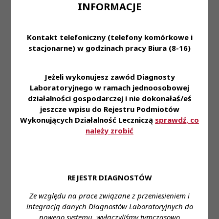
INFORMACJE
• Możliwość uzyskania dofinansowania
specjalizacji;
• Dofinansowanie do prywatnej opieki medycznej
Kontakt telefoniczny (telefony komórkowe i
lub karty MultiSport;
stacjonarne) w godzinach pracy Biura (8-16)
• Zniżki na badania diagnostyczne dla Ciebie i
Twojej Rodziny;
• Możliwość przystąpienia do ubezpieczenia
Jeżeli wykonujesz zawód Diagnosty
Laboratoryjnego w ramach jednoosobowej
grupowego na życie;
działalności gospodarczej i nie dokonałaś/eś
• Dostęp do platformy kafeteryjnej - to Ty
jeszcze wpisu do Rejestru Podmiotów
wybierasz dla siebie benefity w ramach
Wykonujących Działalność Leczniczą
sprawdź, co
przyznawanej co miesiąc puli punktów;
należy zrobić
• Program Poleceń Pracowniczych, dzięki któremu
możesz otrzymać nagrodę finansową;
• Pracę w komfortowej i bezpiecznej przestrzeni;
• Doskonałą atmosferę każdego dnia;
REJESTR DIAGNOSTÓW
• Miejsce pracy: ul. Pabianicka.
Ze względu na prace związane z przeniesieniem i
Zapraszamy do aplikowania na wybraną ofertę
integracją danych Diagnostów Laboratoryjnych do
przez link:
link
nowego systemu, wyłączyliśmy tymczasowo