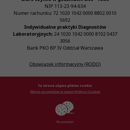
NIP
113-23-94-634
Numer rachunku: 72 1020 1042 0000 8802 0010
5692
Indywidualne praktyki Diagnostów
Laboratoryjnych:
24 1020 1042 0000 8102 0437
3056
Bank PKO BP IV Oddział Warszawa
Obowiązek informacyjny (RODO)
Ta strona używa plików cookie.
Więcej szczegółów w naszej Polityce Cookies
© Krajowa Izba Diagnostów Laboratoryjnych 2026
Created by
AlterPage
Rozumiem