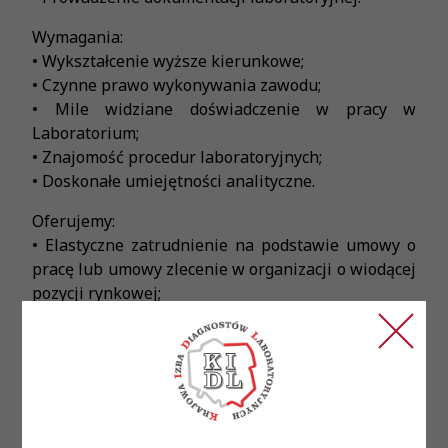
Wymagania:
• Wykształcenie wyższe kierunkowe;
• Czynne prawo wykonywania zawodu;
• Mile widziane doświadczenie w pracy w
Laboratorium;
• Znajomość procedur laboratoryjnych;
• Doskonałe umiejętności analityczne.
Oferujemy:
• Elastyczne zatrudnienie na podstawie umowy o
pracę lub umowy zlecenie w organizacji o wiodącej
pozycji rynkowej;
• Ambitny i doświadczony Zespół profesjonalistów;
• Pracę z wykorzystaniem najnowszych technologii
oraz styczność z najciekawszymi przypadkami
medycznymi;
• Perspektywę doskonalenia swoich umiejętności i
zdobywania nowych doświadczeń;