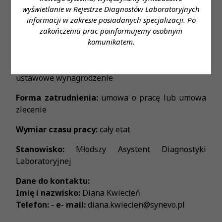
wyświetlanie w Rejestrze Diagnostów Laboratoryjnych
Miejsce zatrudnienia:
Łódź
informacji w zakresie posiadanych specjalizacji. Po
zakończeniu prac poinformujemy osobnym
Wymagane wykształcenie:
wykształcenie wyższe
komunikatem.
kierunkowe; czynne prawo wykonywania zawodu
Proponowane wynagrodzenie:
gwarantowane
ustawowe wynagrodzenie
Forma zatrudnienia:
umowa o pracę lub umowa
zlecenie
Wymiar czasu pracy:
cały etat
Stanowisko:
Młodszy Asystent Diagnostyki
Laboratoryjnej
Dane do kontaktu:
Imię i nazwisko:
Diana Kwiecień
Telefon: - e- mail:
diana.kwiecien@synevo.pl