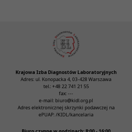
Krajowa Izba Diagnostów Laboratoryjnych
Adres:
ul. Konopacka 4
,
03-428
Warszawa
tel.:
+48 22 741 21 55
fax:
---
e-mail:
biuro@kidl.org.pl
Adres elektronicznej skrzynki podawczej na
ePUAP:
/KIDL/kancelaria
Biuro czynne w godzinach: 8:00 - 16:00