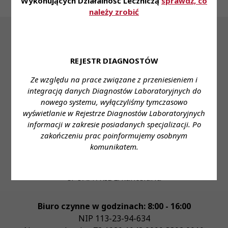
Wykonujących Działalność Leczniczą
sprawdź, co
należy zrobić
REJESTR DIAGNOSTÓW
Ze względu na prace związane z przeniesieniem i
integracją danych Diagnostów Laboratoryjnych do
nowego systemu, wyłączyliśmy tymczasowo
Krajowa Izba Diagnostów Laboratoryjnych
wyświetlanie w Rejestrze Diagnostów Laboratoryjnych
Adres:
ul. Konopacka 4
,
03-428
Warszawa
informacji w zakresie posiadanych specjalizacji. Po
tel.:
+48 22 741 21 55
zakończeniu prac poinformujemy osobnym
fax:
---
komunikatem.
e-mail:
biuro@kidl.org.pl
Adres elektronicznej skrzynki podawczej na
ePUAP:
/KIDL/kancelaria
Biuro czynne w godzinach: 8:00 - 16:00
NIP
113-23-94-634