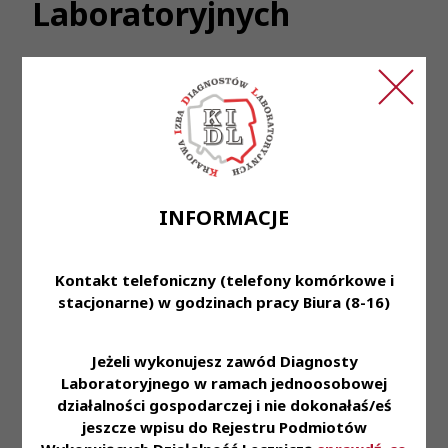
Laboratoryjnych
woj. Lubelskie
Tel.
530604313
e-mail:
katarzyna.nowak-
sowa@op.pl
INFORMACJE
Diagnosta labolatoryjny z wieloletnim
doświadczeniem w pracy w labolatoium
Kontakt telefoniczny (telefony komórkowe i
wieloprofilowym podejmie dodatkową pracę na
stacjonarne) w godzinach pracy Biura (8-16)
terenie województwa lubelskiego
Stanowisko:
młodszy asystent diagnostyki
Jeżeli wykonujesz zawód Diagnosty
labolatoryjnej
Laboratoryjnego w ramach jednoosobowej
działalności gospodarczej i nie dokonałaś/eś
jeszcze wpisu do Rejestru Podmiotów