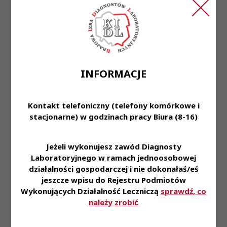
Pracowni
Od Kandydatów oczekujemy:
• Tytułu Diagnosty Laboratoryjnego oraz tytułu
specjalisty w zakresie Mikrobiologii medycznej
• Umiejętności zarządzania personelem
INFORMACJE
• Doskonałej organizacji pracy i chęci ciągłego
rozwoju zawodowego
• Komunikatywności i umiejętności współdziałania
Kontakt telefoniczny (telefony komórkowe i
• Mile widziane doświadczenie jako Kierownik
stacjonarne) w godzinach pracy Biura (8-16)
Laboratorium lub Zastępca Kierownika
Oferujemy:
Jeżeli wykonujesz zawód Diagnosty
• Zatrudnienie w pełnym wymiarze czasu w
Laboratoryjnego w ramach jednoosobowej
oparciu o umowę o pracę
działalności gospodarczej i nie dokonałaś/eś
jeszcze wpisu do Rejestru Podmiotów
• Pracę w nowoczesnym laboratorium przy ul.
Wykonujących Działalność Leczniczą
sprawdź, co
Paderewskiego 32c, umożliwiającą ciągły rozwój
należy zrobić
poprzez udział w szkoleniach i konferencjach
• Praca od poniedziałku do piątku w godzinach