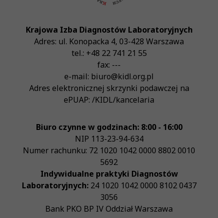
Krajowa Izba Diagnostów Laboratoryjnych
Adres:
ul. Konopacka 4
,
03-428
Warszawa
tel.:
+48 22 741 21 55
fax:
---
e-mail:
biuro@kidl.org.pl
Adres elektronicznej skrzynki podawczej na
ePUAP:
/KIDL/kancelaria
Biuro czynne w godzinach: 8:00 - 16:00
NIP
113-23-94-634
Numer rachunku: 72 1020 1042 0000 8802 0010
5692
Indywidualne praktyki Diagnostów
Laboratoryjnych:
24 1020 1042 0000 8102 0437
3056
Bank PKO BP IV Oddział Warszawa