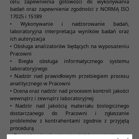
celu zapewnienia gotowości do wykonywania
badań oraz zapewnienie zgodności z NORMĄ ISO
17025 i 15189
• Wykonywanie i nadzorowanie badań,
laboratoryjna interpretacja wyników badań oraz
ich autoryzacja
• Obsługa analizatorów będących na wyposażeniu
Pracowni
• Biegła obsługa informatycznego systemu
laboratoryjnego
• Nadzór nad prawidłowym przebiegiem procesu
analitycznego w Pracowni
• Ocena oraz nadzór nad procesem kontroli jakości
wewnątrz i zewnątrz laboratoryjnej
• Nadzór nad jakością materiału biologicznego
dostarczanego do Pracowni i zgłaszanie
problemów z kontrahentami zgodnie z przyjętą
procedurą
• Prowadzenie obowiązującej dokumentacji pracy