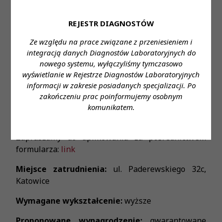
7:00-14:35
Nasi pracownicy na co dzień:
REJESTR DIAGNOSTÓW
• Pracują w laboratoriach z najnowszą technologią
Ze względu na prace związane z przeniesieniem i
• Mają możliwość otworzenia i dofinansowania
integracją danych Diagnostów Laboratoryjnych do
specjalizacji
nowego systemu, wyłączyliśmy tymczasowo
• Korzystają z pakietu socjalnego m.in: karty
wyświetlanie w Rejestrze Diagnostów Laboratoryjnych
multisport, opieki medycznej, grupowego
informacji w zakresie posiadanych specjalizacji. Po
ubezpieczenia, zniżek na badania laboratoryjne,
zakończeniu prac poinformujemy osobnym
kursów językowych on-line
komunikatem.
• Biorą udział w rekrutacjach wewnętrznych
Zapraszamy do aplikowania za pośrednictwem
formularza:
link
Miejsce zatrudnienia:
ul. Paderewskiego 32c,
Katowice
Wymagane wykształcenie:
wyższe
Proponowane wynagrodzenie:
gwarantowane