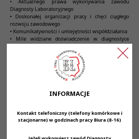
• Aktualnego prawa wykonywania zawodu
Diagnosty Laboratoryjnego
• Doskonałej organizacji pracy i chęci ciągłego
rozwoju zawodowego
• Komunikatywności i umiejętności współdziałania
• Mile widziane doświadczenie w diagnostyce
mikrobiologicznej
Oferujemy:
• Zatrudnienie w oparciu o umowę o pracę w
wymiarze pełnego etatu (możliwe zatrudnienie na
kontrakt)
• Praca od poniedziałku do soboty w godzinach
INFORMACJE
8:00-15:35 lub 13:00-20:35
• Miejsce pracy: ul. Konstytucji 3 Maja 13
Kontakt telefoniczny (telefony komórkowe i
Nasi pracownicy na co dzień:
stacjonarne) w godzinach pracy Biura (8-16)
• Pracują w laboratoriach z najnowszą technologią
• Mają możliwość otworzenia i dofinansowania
specjalizacji
Jeżeli wykonujesz zawód Diagnosty