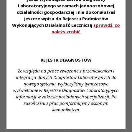
Laboratoryjnego w ramach jednoosobowej
• Korzystają z pakietu socjalnego m.in: karty
działalności gospodarczej i nie dokonałaś/eś
multisport, opieki medycznej, grupowego
jeszcze wpisu do Rejestru Podmiotów
ubezpieczenia, zniżek na badania laboratoryjne,
Wykonujących Działalność Leczniczą
sprawdź, co
kursów językowych on-line
należy zrobić
• Biorą udział w rekrutacjach wewnętrznych
Zapraszamy do aplikowania za pośrednictwem
formularza:
link
REJESTR DIAGNOSTÓW
Miejsce zatrudnienia:
ul. Konstytucji 3 Maja 13,
Ze względu na prace związane z przeniesieniem i
Zielona Góra
integracją danych Diagnostów Laboratoryjnych do
nowego systemu, wyłączyliśmy tymczasowo
Wymagane wykształcenie:
wyższe
wyświetlanie w Rejestrze Diagnostów Laboratoryjnych
Proponowane wynagrodzenie:
gwarantowane
informacji w zakresie posiadanych specjalizacji. Po
ustawowe wynagrodzenie
zakończeniu prac poinformujemy osobnym
komunikatem.
Forma zatrudnienia: umowa o pracę/kontrakt
Wymiar czasu pracy: pełen etat