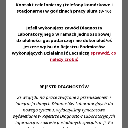
diagnosty laboratoryjnego.
Kontakt telefoniczny (telefony komórkowe i
stacjonarne) w godzinach pracy Biura (8-16)
Umiejętności pracy przy komputerze.
Umiejętności pracy w zespole.
Jeżeli wykonujesz zawód Diagnosty
II. w zakresie dodatkowym:
Laboratoryjnego w ramach jednoosobowej
1. Znajomości systemów zapewnienia jakości
działalności gospodarczej i nie dokonałaś/eś
obowiązujących w centrach krwiodawstwa.
jeszcze wpisu do Rejestru Podmiotów
2. Znajomości języka angielskiego w stopniu
Wykonujących Działalność Leczniczą
sprawdź, co
średniozaawansowanym.
należy zrobić
WYMAGANE DOKUMENTY:
1) CV,
2) list motywacyjny,
REJESTR DIAGNOSTÓW
3) kopia dokumentów potwierdzających
Ze względu na prace związane z przeniesieniem i
wykształcenie,
integracją danych Diagnostów Laboratoryjnych do
4) kopia dokumentów potwierdzających posiadanie
nowego systemu, wyłączyliśmy tymczasowo
prawa wykonywania zawodu,
wyświetlanie w Rejestrze Diagnostów Laboratoryjnych
5) podpisana zgoda na przetwarzanie danych
informacji w zakresie posiadanych specjalizacji. Po
osobowych przez RCKiK w Lublinie.