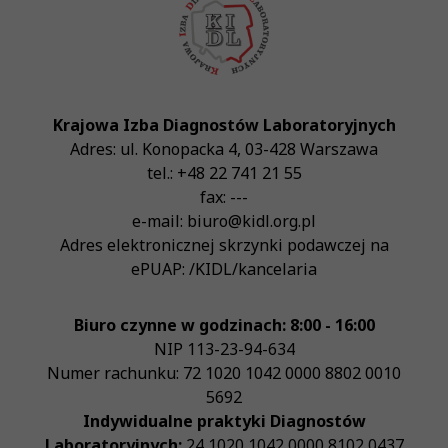
Krajowa Izba Diagnostów Laboratoryjnych
Adres:
ul. Konopacka 4
,
03-428
Warszawa
tel.:
+48 22 741 21 55
fax:
---
e-mail:
biuro@kidl.org.pl
Adres elektronicznej skrzynki podawczej na
ePUAP:
/KIDL/kancelaria
Biuro czynne w godzinach: 8:00 - 16:00
NIP
113-23-94-634
Numer rachunku: 72 1020 1042 0000 8802 0010
5692
Indywidualne praktyki Diagnostów
Laboratoryjnych:
24 1020 1042 0000 8102 0437