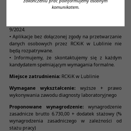
zakończeniu prac poinformujemy osobnym
Aplikacje prosimy przesyłać na adres:
komunikatem.
rekrutacja@rckik.lublin.pl
W tytule wiadomości prosimy wpisać oferta
9/2024.
• Aplikacje bez dołączonej zgody na przetwarzanie
danych osobowych przez RCKiK w Lublinie nie
będą rozpatrywane.
• Informujemy, że skontaktujemy się z każdym
kandydatem spełniającym wymagania formalne.
Miejsce zatrudnienia:
RCKiK w Lublinie
Wymagane wykształcenie:
wyższe + prawo
wykonywania zawodu diagnosty laboratoryjnego
Proponowane wynagrodzenie:
wynagrodzenie
zasadnicze brutto 6.730,00 + dodatek stażowy (%
wynagrodzenia zasadniczego w zależności od
stażu pracy)