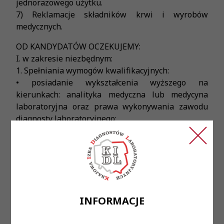
jednorazowego użytku.
7) Reklamacje składników krwi i wyrobów
medycznych.
OD KANDYDATÓW OCZEKUJEMY:
I. w zakresie niezbędnym:
1. Spełniania wymogów kwalifikacyjnych:
• posiadanie wykształcenia wyższego na
kierunkach: analityka medyczna lub medycyna
laboratoryjna oraz prawa wykonywania zawodu
diagnosty laboratoryjnego;
• lub posiadanie wykształcenia wyższego na
kierunkach: biologia, chemia, farmacja,
biotechnologia, weterynaria oraz studiów
podyplomowych, o których mowa w art. 7a ustawy
o diagnostyce laboratoryjnej oraz prawa
wykonywania zawodu diagnosty laboratoryjnego;
INFORMACJE
• lub posiadania wpisu na listę diagnostów
laboratoryjnych oraz prawa wykonywania zawodu