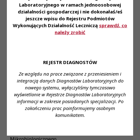
zdobywania nowych doświadczeń;
Laboratoryjnego w ramach jednoosobowej
• Pakiet benefitów (dofinansowanie do opieki
działalności gospodarczej i nie dokonałaś/eś
jeszcze wpisu do Rejestru Podmiotów
medycznej i karty multisport, system kafeteryjny,
Wykonujących Działalność Leczniczą
sprawdź, co
zniżki na badania diagnostyczne).Zapraszamy do
należy zrobić
aplikowania na wybraną ofertę pod adresem:
link
Miejsce zatrudnienia:
Łódź
Wymagane wykształcenie:
wykształcenie wyższe
REJESTR DIAGNOSTÓW
kierunkowe; czynne prawo wykonywania zawodu;
Ze względu na prace związane z przeniesieniem i
ukończone studia specjalizacyjne
integracją danych Diagnostów Laboratoryjnych do
Proponowane wynagrodzenie:
gwarantowane
nowego systemu, wyłączyliśmy tymczasowo
ustawowe wynagrodzenie
wyświetlanie w Rejestrze Diagnostów Laboratoryjnych
informacji w zakresie posiadanych specjalizacji. Po
Forma zatrudnienia:
umowa o prace
zakończeniu prac poinformujemy osobnym
komunikatem.
Wymiar czasu pracy:
cały etat
Stanowisko:
Kierownik Laboratorium
Mikrobiologicznego