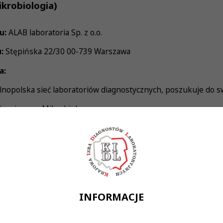
krobiologia)
u:
ALAB laboratoria Sp. z o.o.
u:
Stępińska 22/30 00-739 Warszawa
a:
nopolska sieć laboratoriów diagnostycznych, poszukuje do s
toryjnego - Mikrobiologa
Wykonywania Zawodu Diagnosty Laboratoryjnego
w pracy w Pracowni Mikrobiologicznej
dnienie na podstawie umowy o pracę lub umowę zlecenie
preferencji) w organizacji o wiodącej pozycji rynkowej,
INFORMACJE
amodzielności,
ystaniem najnowszych technologii oraz styczność z najciek