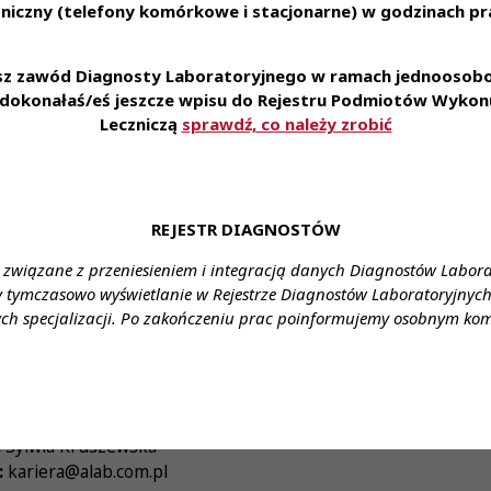
 usługi dla naszych pracowników i ich rodzin,
niczny (telefony komórkowe i stacjonarne) w godzinach pra
z prywatną opiekę medyczną,
 do ubezpieczenia na życie,
esz zawód Diagnosty Laboratoryjnego w ramach jednoosobow
uczenia do pracy na danym stanowisku i zdobycia cennego doś
e dokonałaś/eś jeszcze wpisu do Rejestru Podmiotów Wykonu
Leczniczą
sprawdź, co należy zrobić
plikowania za pośrednictwem formularza:
link
ienia:
Ostrołęka
ztałcenie:
wyższe
REJESTR DIAGNOSTÓW
ynagrodzenie:
zgodnie z ustawą
 związane z przeniesieniem i integracją danych Diagnostów Labor
y tymczasowo wyświetlanie w Rejestrze Diagnostów Laboratoryjnych 
enia:
umowa o pracę/umowa zlecenie wg preferencji kandyda
ch specjalizacji. Po zakończeniu prac poinformujemy osobnym ko
racy:
cały etat
gnosta laboratoryjny
tu:
:
Sylwia Kruszewska
:
kariera@alab.com.pl