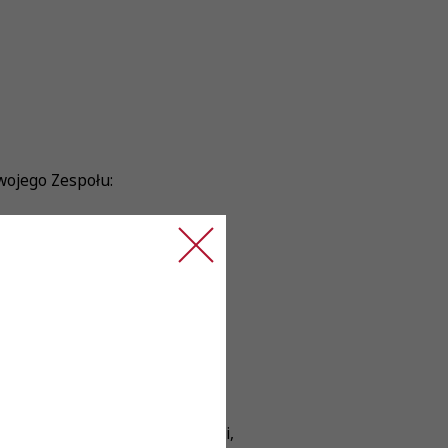
wojego Zespołu:
awszymi przypadkami medycznymi,