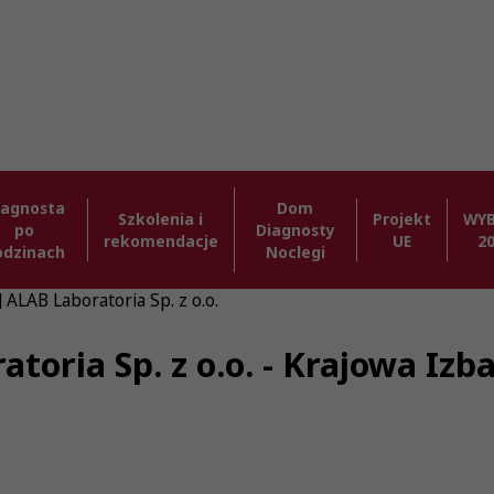
iagnosta
Dom
Szkolenia i
Projekt
WY
po
Diagnosty
rekomendacje
UE
2
odzinach
Noclegi
 ALAB Laboratoria Sp. z o.o.
atoria Sp. z o.o. - Krajowa Iz