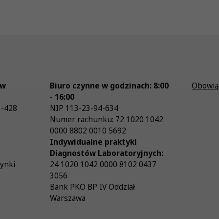
ów
Biuro czynne w godzinach: 8:00
Obowią
- 16:00
3-428
NIP
113-23-94-634
Numer rachunku: 72 1020 1042
0000 8802 0010 5692
Indywidualne praktyki
Diagnostów Laboratoryjnych:
zynki
24 1020 1042 0000 8102 0437
3056
Bank PKO BP IV Oddział
Warszawa