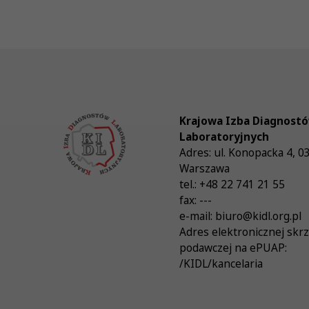
Krajowa Izba Diagnost
Laboratoryjnych
Adres:
ul. Konopacka 4
,
0
Warszawa
tel.:
+48 22 741 21 55
fax:
---
e-mail:
biuro@kidl.org.pl
Adres elektronicznej skr
podawczej na ePUAP:
/KIDL/kancelaria