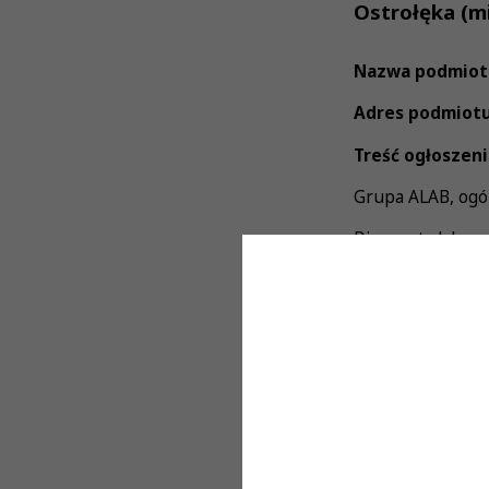
Ostrołęka (mi
Nazwa podmiot
Adres podmiot
Treść ogłoszeni
Grupa ALAB, ogól
Diagnosty labora
Wymagania:
• Czynne Prawo 
• Doświadczenie 
Oferujemy:
• Stabilne zatru
(w zależności od 
• Duży stopień s
• Pracę z wykorz