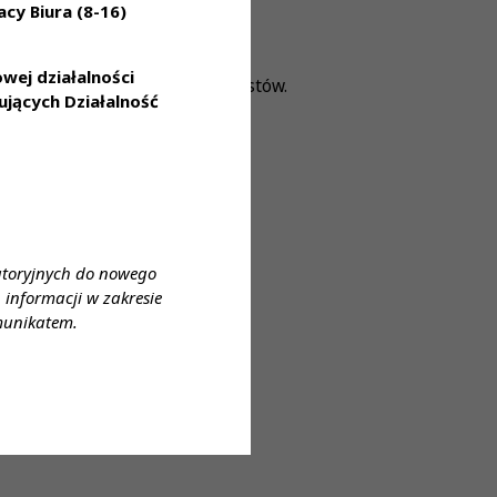
cy Biura (8-16)
ej działalności
wiadczenia pod okiem specjalistów.
jących Działalność
atoryjnych do nowego
informacji w zakresie
ta
munikatem.