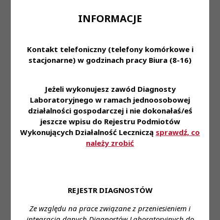
uprawnieniami serologicznymi.
INFORMACJE
Miejsce zatrudnienia:
Szpital Ogólny w
Wysokiem Mazowieckiem MLD
Kontakt telefoniczny (telefony komórkowe i
Wymagane wykształcenie:
wyższe magisterskie
stacjonarne) w godzinach pracy Biura (8-16)
na kierunku analityki medycznej
Proponowane wynagrodzenie:
zgodnie z ustawą
Jeżeli wykonujesz zawód Diagnosty
Laboratoryjnego w ramach jednoosobowej
Forma zatrudnienia:
umowa o pracę
działalności gospodarczej i nie dokonałaś/eś
jeszcze wpisu do Rejestru Podmiotów
Wymiar czasu pracy:
pełny etat
Wykonujących Działalność Leczniczą
sprawdź, co
należy zrobić
Stanowisko:
Diagnosta Laboratoryjny / Młodszy
Asystent
Dane do kontaktu:
REJESTR DIAGNOSTÓW
Imię i nazwisko:
Katarzyna Korolko
Telefon:
86 4775 439
e- mail:
Ze względu na prace związane z przeniesieniem i
laboratorium@szpitalwysmaz.pl,
integracją danych Diagnostów Laboratoryjnych do