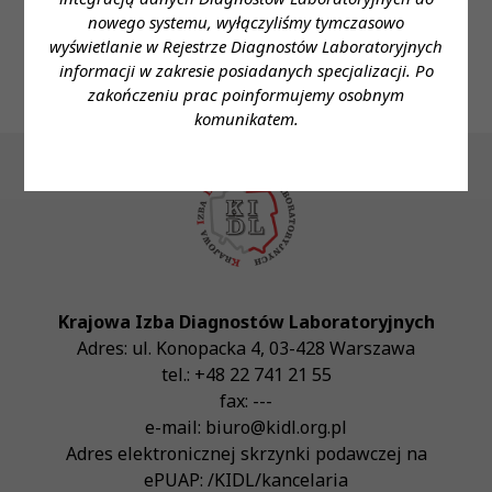
sekretariat@szpitalwysmaz.pl
nowego systemu, wyłączyliśmy tymczasowo
wyświetlanie w Rejestrze Diagnostów Laboratoryjnych
informacji w zakresie posiadanych specjalizacji. Po
zakończeniu prac poinformujemy osobnym
komunikatem.
Krajowa Izba Diagnostów Laboratoryjnych
Adres:
ul. Konopacka 4
,
03-428
Warszawa
tel.:
+48 22 741 21 55
fax:
---
e-mail:
biuro@kidl.org.pl
Adres elektronicznej skrzynki podawczej na
ePUAP:
/KIDL/kancelaria