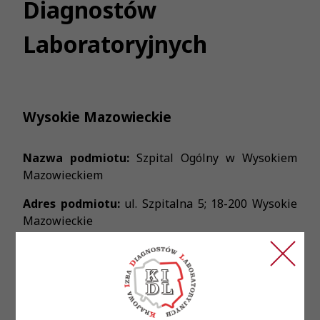
Diagnostów
Laboratoryjnych
Wysokie Mazowieckie
Nazwa podmiotu:
Szpital Ogólny w Wysokiem
Mazowieckiem
Adres podmiotu:
ul. Szpitalna 5; 18-200 Wysokie
Mazowieckie
Treść ogłoszenia:
Szpital Ogólny w Wysokiem Mazowieckiem
zatrudni na umowę o pracę diagnostę
laboratoryjnego z aktualnym PWZDL i