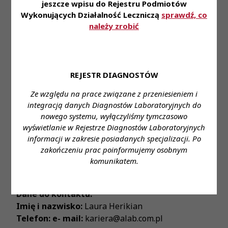
jeszcze wpisu do Rejestru Podmiotów
pod okiem specjalistów.
Wykonujących Działalność Leczniczą
sprawdź, co
należy zrobić
Zapraszamy do aplikowania za pośrednictwem
formularza:
link
Miejsce zatrudnienia:
Warszawa
REJESTR DIAGNOSTÓW
Wymagane wykształcenie:
wyższe
Ze względu na prace związane z przeniesieniem i
Proponowane wynagrodzenie:
zgodnie z ustawą
integracją danych Diagnostów Laboratoryjnych do
nowego systemu, wyłączyliśmy tymczasowo
Forma zatrudnienia:
umowa o pracę/umowa
wyświetlanie w Rejestrze Diagnostów Laboratoryjnych
zlecenie wg preferencji kandydata
informacji w zakresie posiadanych specjalizacji. Po
zakończeniu prac poinformujemy osobnym
Wymiar czasu pracy:
cały etat
komunikatem.
Stanowisko:
Diagnosta Laboratoryjny
Dane do kontaktu:
Imię i nazwisko:
Laura Herikian
Telefon: e- mail:
kariera@alab.com.pl