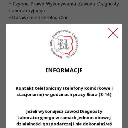
• Czynne Prawo Wykonywania Zawodu Diagnosty
Laboratoryjnego
• Uprawnienia serologiczne
Oferujemy:
• Stabilne zatrudnienie na podstawie umowy o
pracę lub umowę zlecenie
(w zależności od preferencji) w organizacji o
wiodącej pozycji rynkowej,
• Duży stopień samodzielności,
INFORMACJE
• Pracę z wykorzystaniem najnowszych technologii
oraz styczność z najciekawszymi przypadkami
medycznymi,
Kontakt telefoniczny (telefony komórkowe i
• Zniżki na nasze usługi dla naszych pracowników i
stacjonarne) w godzinach pracy Biura (8-16)
ich rodzin,
• Multisport oraz prywatna opieka medyczna,
• Dofinansowanie do ubezpieczenia na życie,
Jeżeli wykonujesz zawód Diagnosty
Laboratoryjnego w ramach jednoosobowej
• Możliwość przyuczenia do pracy na danym
działalności gospodarczej i nie dokonałaś/eś
stanowisku i zdobycia cennego doświadczenia w