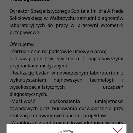
Dyrektor Specjalistycznego Szpitala im. dra Alfreda
Sokołowskiego w Wałbrzychu zatrudni diagnostów
laboratoryjnych do pracy w pracowni cytometrii
przepływowej.
Oferujemy:
-Zatrudnienie na podstawie umowy o pracę.
-Ciekawą pracę w styczności z najciekawszymi
przypadkami medycznymi.
-Realizację badań w nowoczesnym laboratorium z
wykorzystaniem najnowszych technologii i
wysokospecjalistycznych urządzeń
diagnostycznych.
-Możliwość doskonalenia umiejętności
zawodowych oraz budowania doświadczenia przy
realizacji innowacyjnych badań i projektów.
-Współpracę z ambitnym i doświadczonym w pracy
klinicznej zespołem.