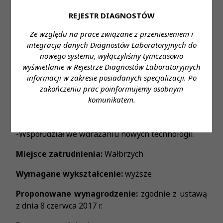
-Znajomości języka angielskiego w stopniu
REJESTR DIAGNOSTÓW
podstawowym.
Ze względu na prace związane z przeniesieniem i
Zakres obowiązków:
integracją danych Diagnostów Laboratoryjnych do
-Praca z materiałem biologicznym.
nowego systemu, wyłączyliśmy tymczasowo
-Wykonywanie analiz i badań diagnostycznych
wyświetlanie w Rejestrze Diagnostów Laboratoryjnych
oraz autoryzacja wyników z wykorzystaniem
informacji w zakresie posiadanych specjalizacji. Po
skomputeryzowanych urządzeń laboratoryjnych.
zakończeniu prac poinformujemy osobnym
-Obsługa systemu laboratoryjnego oraz aparatury
komunikatem.
medycznej.
-Prowadzenie dokumentacji medycznej.
-Współudział we wdrażaniu nowych technologii.
Miejsce zatrudnienia:
Wałbrzych
Wymagane wykształcenie:
wyższe
Proponowane wynagrodzenie:
zgodnie z ustawą
z dnia 8 czerwca 2017 r.