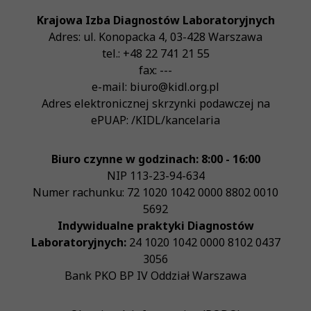
Krajowa Izba Diagnostów Laboratoryjnych
Adres:
ul. Konopacka 4
,
03-428
Warszawa
tel.:
+48 22 741 21 55
fax:
---
e-mail:
biuro@kidl.org.pl
Adres elektronicznej skrzynki podawczej na
ePUAP:
/KIDL/kancelaria
Biuro czynne w godzinach: 8:00 - 16:00
NIP
113-23-94-634
Numer rachunku: 72 1020 1042 0000 8802 0010
5692
Indywidualne praktyki Diagnostów
Laboratoryjnych:
24 1020 1042 0000 8102 0437
3056
Bank PKO BP IV Oddział Warszawa