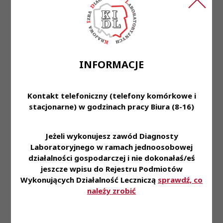
-Rozwój zawodowy w drodze szkoleń
specjalistycznych z zakresu nowoczesnych metod
diagnostycznych.
Oczekujemy:
-Wykształcenia wyższego kierunkowego –
INFORMACJE
Analityka Medyczna;
-Aktualnego Prawa Wykonywania Zawodu
Kontakt telefoniczny (telefony komórkowe i
Diagnosty Laboratoryjnego.
stacjonarne) w godzinach pracy Biura (8-16)
-Bardzo dobrej organizacji pracy, zaangażowania i
dokładności w wykonywaniu powierzonych
obowiązków.
Jeżeli wykonujesz zawód Diagnosty
-Komunikatywności i umiejętności pracy w
Laboratoryjnego w ramach jednoosobowej
zespole.
działalności gospodarczej i nie dokonałaś/eś
jeszcze wpisu do Rejestru Podmiotów
-Chęci rozwoju zawodowego.
Wykonujących Działalność Leczniczą
sprawdź, co
-Mile widziane doświadczenie w wykonywaniu
należy zrobić
badań cytometrii przepływowej oraz diagnostyki
hematologicznej lub chęć do rozwoju zawodowego
w tym kierunku.