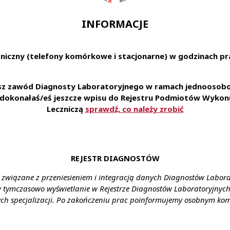
ce
INFORMACJE
e-mail:
kplabmed@gmail.com
a:
niczny (telefony komórkowe i stacjonarne) w godzinach pra
toryjny poszukuje pracy na terenie Lublina i okolic .Wielolet
esz zawód Diagnosty Laboratoryjnego w ramach jednoosobow
racy:
½ etatu lub pełny etat
e dokonałaś/eś jeszcze wpisu do Rejestru Podmiotów Wykonu
Leczniczą
sprawdź, co należy zrobić
REJESTR DIAGNOSTÓW
 związane z przeniesieniem i integracją danych Diagnostów Labor
y tymczasowo wyświetlanie w Rejestrze Diagnostów Laboratoryjnych 
ów
Biuro czynne w godzinach: 8:00
Obowią
ch specjalizacji. Po zakończeniu prac poinformujemy osobnym ko
- 16:00
3-428
NIP
113-23-94-634
Numer rachunku: 72 1020 1042