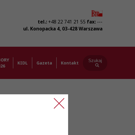
tel.:
+48 22 741 21 55
fax:
---
ul. Konopacka 4
,
03-428
Warszawa
BORY
Szukaj
KIDL
Gazeta
Kontakt
026
 Diagnostów