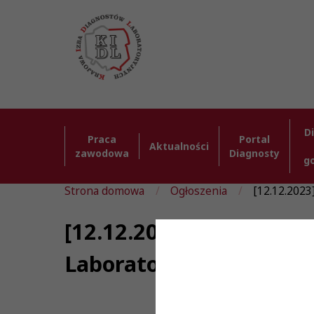
D
Praca
Portal
Aktualności
zawodowa
Diagnosty
g
Strona domowa
Ogłoszenia
[12.12.2023
[12.12.2023] Diagnosta
Laboratoryjnych