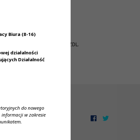
cy Biura (8-16)
nie doświadczenie i aktualne PWZDL.
ej działalności
jących Działalność
atoryjnych do nowego
informacji w zakresie
zek informacyjny (RODO)
munikatem.