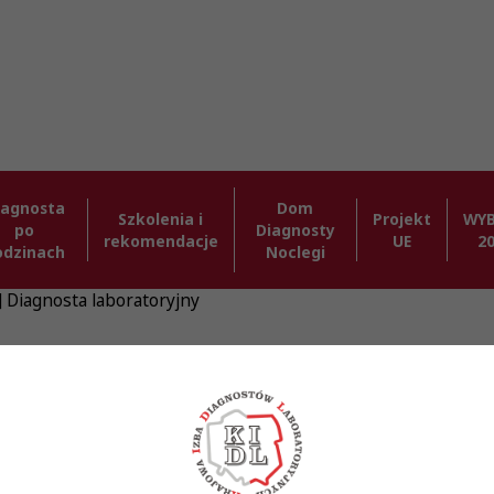
iagnosta
Dom
Szkolenia i
Projekt
WY
po
Diagnosty
rekomendacje
UE
2
odzinach
Noclegi
] Diagnosta laboratoryjny
 laboratoryjny - Krajowa Izba