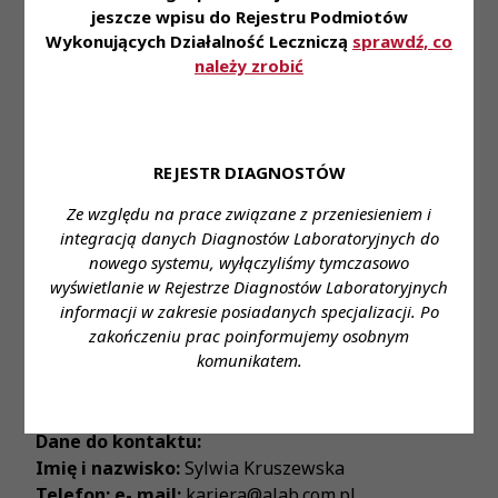
• pakiet zniżek na nasze usługi dla naszych
jeszcze wpisu do Rejestru Podmiotów
Pracowników oraz ich rodzin.
Wykonujących Działalność Leczniczą
sprawdź, co
należy zrobić
Zapraszamy do aplikowania za pośrednictwem
formularza:
link
Miejsce zatrudnienia:
Warszawa IGiCHP
REJESTR DIAGNOSTÓW
Wymagane wykształcenie:
wyższe
Ze względu na prace związane z przeniesieniem i
Proponowane wynagrodzenie:
zgodnie z ustawą
integracją danych Diagnostów Laboratoryjnych do
nowego systemu, wyłączyliśmy tymczasowo
Forma zatrudnienia:
umowa o pracę/umowa
wyświetlanie w Rejestrze Diagnostów Laboratoryjnych
zlecenie wg preferencji kandydata
informacji w zakresie posiadanych specjalizacji. Po
zakończeniu prac poinformujemy osobnym
Wymiar czasu pracy:
cały etat
komunikatem.
Stanowisko:
Kierownik Pracowni Serologicznej
Dane do kontaktu:
Imię i nazwisko:
Sylwia Kruszewska
Telefon: e- mail:
kariera@alab.com.pl