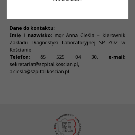
Wymiar czasu pracy:
1 etat
Stanowisko:
diagnosta laboratoryjny
Dane do kontaktu:
Imię i nazwisko:
mgr Anna Cieśla – kierownik
Zakładu Diagnostyki Laboratoryjnej SP ZOZ w
Kościanie
Telefon:
65 525 04 30,
e-mail:
sekretariat@szpital.koscian.pl,
a.ciesla@szpital.koscian.pl