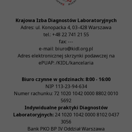
Krajowa Izba Diagnostów Laboratoryjnych
Adres:
ul. Konopacka 4
,
03-428
Warszawa
tel.:
+48 22 741 21 55
fax:
---
e-mail:
biuro@kidl.org.pl
Adres elektronicznej skrzynki podawczej na
ePUAP:
/KIDL/kancelaria
Biuro czynne w godzinach: 8:00 - 16:00
NIP
113-23-94-634
Numer rachunku: 72 1020 1042 0000 8802 0010
5692
Indywidualne praktyki Diagnostów
Laboratoryjnych:
24 1020 1042 0000 8102 0437
3056
Bank PKO BP IV Oddział Warszawa