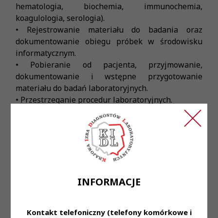
hematologia, biochemia, immunochemia,
koagulologia, serologia).
• Rejestrowanie materiału do badania oraz
dokumentowanie obiegu próbek w środowisku
informatycznym.
• Pobieranie od pacjenta, przyjmowanie,
dokumentowanie i wstępne przygotowanie
materiału do badań laboratoryjnych.
• Przestrzeganie procedur laboratoryjnych.
• Zapewnienie i monitorowanie standardów
jakości.
• Dodatkowym atutem będzie umiejętność
pobierania krwi .
• Miejsce wykonywania czynności: ul. Szpitalna 7,
Kościan.
INFORMACJE
• Uprawnienia do samodzielnego wykonywania i
autoryzacji badań serologicznych.
• Bardzo dobra znajomość obsługi komputera, -
Kontakt telefoniczny (telefony komórkowe i
mile widziana znajomość Moduł Laboratorium: