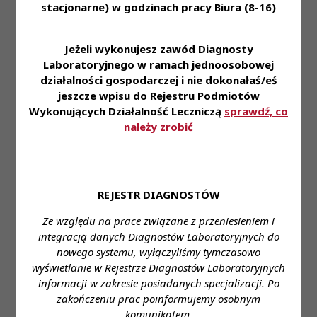
stacjonarne) w godzinach pracy Biura (8-16)
Eskulap; Moduł serologia: Marcel eKrew .
• Odpowiedzialność, dokładność i sumienność w
wykonywaniu powierzonych obowiązków.
Jeżeli wykonujesz zawód Diagnosty
Laboratoryjnego w ramach jednoosobowej
• Komunikatywność, umiejętność współpracy..
działalności gospodarczej i nie dokonałaś/eś
Miejsce zatrudnienia:
Zakład Diagnostyki
jeszcze wpisu do Rejestru Podmiotów
Laboratoryjnej w SP ZOZ w Kościanie
Wykonujących Działalność Leczniczą
sprawdź, co
należy zrobić
Wymagane wykształcenie:
Wykształcenie
kierunkowe – zgodnie z art. 11 ust. 1 ustawy z dnia
15.09.2022 o medycynie laboratoryjnej.
REJESTR DIAGNOSTÓW
Proponowane wynagrodzenie:
od 6 474,00 zł
brutto zasadnicze wynagrodzenie do 6 474,00 zł
Ze względu na prace związane z przeniesieniem i
brutto zasadnicze wynagrodzenie + dodatek za
integracją danych Diagnostów Laboratoryjnych do
nowego systemu, wyłączyliśmy tymczasowo
wysługę lat + premia comiesięczna
wyświetlanie w Rejestrze Diagnostów Laboratoryjnych
Forma zatrudnienia:
umowa o pracę na
informacji w zakresie posiadanych specjalizacji. Po
zastępstwo
zakończeniu prac poinformujemy osobnym
komunikatem.