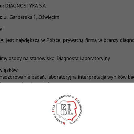
u:
DIAGNOSTYKA S.A.
:
ul. Garbarska 1, Oświęcim
a:
 jest największą w Polsce, prywatną firmą w branży diagnost
imy osoby na stanowisko: Diagnosta Laboratoryjny
wiązków:
nadzorowanie badań, laboratoryjna interpretacja wyników bad
tów na swoim stanowisku pracy
 informatycznego systemu laboratoryjnego
kumentacji laboratoryjnej
oczekujemy:
awa wykonywania zawodu Diagnosty Laboratoryjnego
anizacji pracy i chęci ciągłego rozwoju zawodowego
ci i umiejętności współdziałania