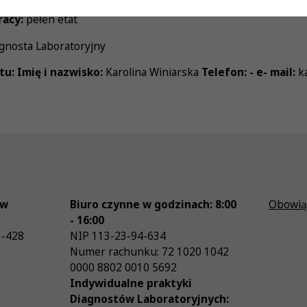
racy:
pełen etat
gnosta Laboratoryjny
tu:
Imię i nazwisko:
Karolina Winiarska
Telefon: - e- mail:
ka
ów
Biuro czynne w godzinach: 8:00
Obowią
- 16:00
3-428
NIP
113-23-94-634
Numer rachunku: 72 1020 1042
0000 8802 0010 5692
Indywidualne praktyki
Diagnostów Laboratoryjnych: