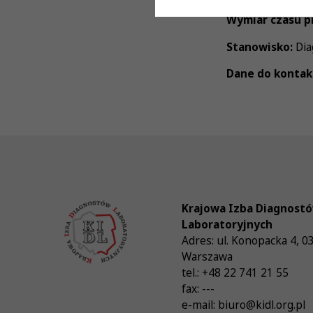
Wymiar czasu p
Stanowisko:
Dia
Dane do kontak
Krajowa Izba Diagnost
Laboratoryjnych
Adres:
ul. Konopacka 4
,
0
Warszawa
tel.:
+48 22 741 21 55
fax:
---
e-mail:
biuro@kidl.org.pl