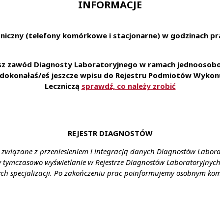
INFORMACJE
 oparciu o umowę o pracę w wymiarze pełnego etatu
torium ambulatoryjnym ul. Garbarska 1
niczny (telefony komórkowe i stacjonarne) w godzinach pra
racuje od poniedziałku do piątku (plus jedna sobota w miesiąc
esz zawód Diagnosty Laboratoryjnego w ramach jednoosobow
na co dzień:
e dokonałaś/eś jeszcze wpisu do Rejestru Podmiotów Wykonu
ratoriach z najnowszą technologią
Leczniczą
sprawdź, co należy zrobić
otworzenia i dofinansowania specjalizacji
pakietu socjalnego m.in: karty multisport, opieki medyczn
ursów językowych on-line
 rekrutacjach wewnętrznych
REJESTR DIAGNOSTÓW
plikowania za pośrednictwem formularza:
link
 związane z przeniesieniem i integracją danych Diagnostów Labor
ienia:
ul. Garbarska 1, Oświęcim
y tymczasowo wyświetlanie w Rejestrze Diagnostów Laboratoryjnych 
ch specjalizacji. Po zakończeniu prac poinformujemy osobnym ko
ztałcenie:
wyższe
ynagrodzenie:
gwarantowane ustawowe wynagrodzenie
enia:
umowa o pracę