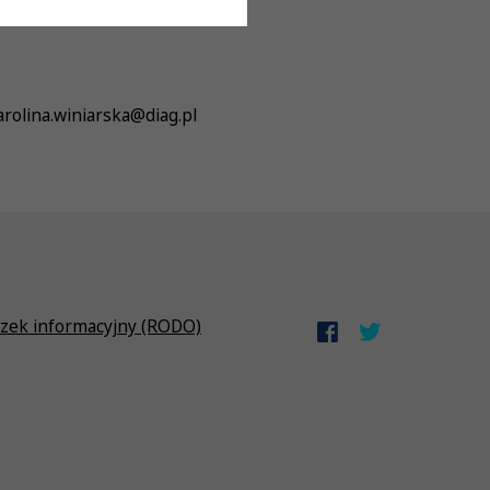
rolina.winiarska@diag.pl
zek informacyjny (RODO)