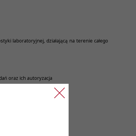
yki laboratoryjnej, działającą na terenie całego
ań oraz ich autoryzacja