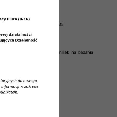
cy Biura (8-16)
u), praca w godzinach: 7:00-14:35
ej działalności
jących Działalność
ej, grupowego ubezpieczenia, zniżek na badania
atoryjnych do nowego
informacji w zakresie
munikatem.