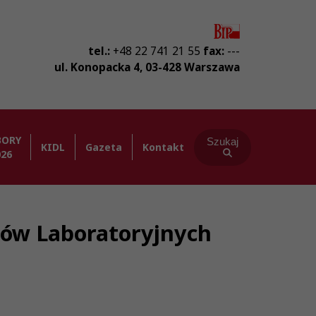
tel.:
+48 22 741 21 55
fax:
---
ul. Konopacka 4
,
03-428
Warszawa
BORY
Szukaj
KIDL
Gazeta
Kontakt
026
stów Laboratoryjnych