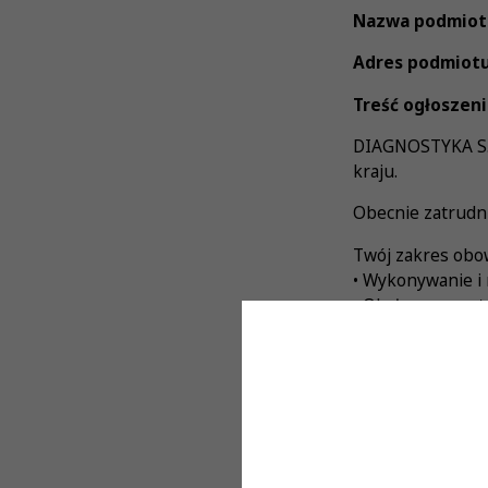
Nazwa podmiot
Adres podmiotu
Treść ogłoszeni
DIAGNOSTYKA S.A.
kraju.
Obecnie zatrudn
Twój zakres obo
• Wykonywanie i 
• Obsługa apara
• Biegła obsługa
• Prowadzenie do
Od Kandydatów 
• Aktualnego pr
• Doskonałej org
• Komunikatywnoś