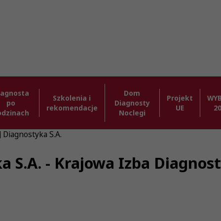
iagnosta
Dom
Szkolenia i
Projekt
WY
po
Diagnosty
rekomendacje
UE
2
odzinach
Noclegi
] Diagnostyka S.A.
ka S.A. - Krajowa Izba Diagno