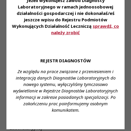
Jeżeli wykonujesz zawód Diagnosty
• Możliwość podnoszenia swoich kwalifikacji i
Laboratoryjnego w ramach jednoosobowej
zdobywania nowych doświadczeń
działalności gospodarczej i nie dokonałaś/eś
• Bardzo dobre warunki pracy, wczasy pod gruszą,
jeszcze wpisu do Rejestru Podmiotów
dofinansowanie szkoleń
Wykonujących Działalność Leczniczą
sprawdź, co
• Praca w godzinach 7-20
należy zrobić
Miejsce zatrudnienia:
Zakład Diagnostyki
Mikrobiologicznej
Wymagane wykształcenie:
Wykształcenie wyższe
REJESTR DIAGNOSTÓW
(ANALITYKA MEDYCZNA - studia jednolite)
Ze względu na prace związane z przeniesieniem i
integracją danych Diagnostów Laboratoryjnych do
Proponowane wynagrodzenie:
od 5965,38 zł
nowego systemu, wyłączyliśmy tymczasowo
brutto do
wyświetlanie w Rejestrze Diagnostów Laboratoryjnych
informacji w zakresie posiadanych specjalizacji. Po
Forma zatrudnienia:
umowa o pracę
zakończeniu prac poinformujemy osobnym
Wymiar czasu pracy:
pełny etat
komunikatem.
Stanowisko:
Młodszy Asystent Diagnostyki
Laboratoryjnej