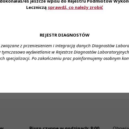
e dokonałaś/eś jeszcze wpisu do Rejestru Podmiotów Wykonu
agrodzenie: w zależności od posiadanego stażu pracy i wyk
Leczniczą
sprawdź, co należy zrobić
 asystent 11292,00 Forma zatrudnienia: umowa o pracę
cy: pełny etat
u: Stanowisko: młodszy asystent, asystent, starszy asyste
REJESTR DIAGNOSTÓW
 związane z przeniesieniem i integracją danych Diagnostów Labor
 Monika Wolska
y tymczasowo wyświetlanie w Rejestrze Diagnostów Laboratoryjnych 
ch specjalizacji. Po zakończeniu prac poinformujemy osobnym ko
 160
ckik.pl
ów
Biuro czynne w godzinach: 8:00
Obowią