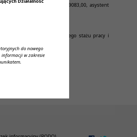
jących Działalność
ształcenia: młodszy asystent 9083,00, asystent
nt – w zależności od posiadanego stażu pracy i
atoryjnych do nowego
informacji w zakresie
munikatem.
zek informacyjny (RODO)