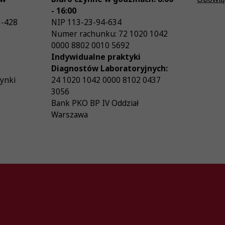
- 16:00
3-428
NIP
113-23-94-634
Numer rachunku: 72 1020 1042
0000 8802 0010 5692
Indywidualne praktyki
Diagnostów Laboratoryjnych:
zynki
24 1020 1042 0000 8102 0437
3056
Bank PKO BP IV Oddział
Warszawa
26