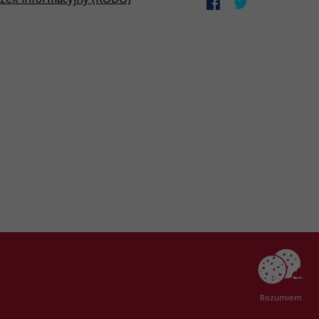
Created by
AlterPage
Rozumiem