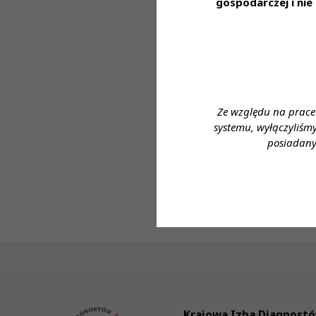
gospodarczej i ni
Proponowane wyn
9487,00, starszy
Wymiar czasu pra
Dane do kontakt
wykształcenia
Ze względu na prace
Imię i nazwisko:
systemu, wyłączyliśm
posiadany
Telefon: 261 846
e- mail: kadry@w
Krajowa Izba Diagnost