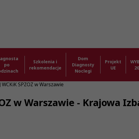
iagnosta
Dom
Szkolenia i
Projekt
WY
po
Diagnosty
rekomendacje
UE
2
odzinach
Noclegi
6] WCKiK SPZOZ w Warszawie
ZOZ w Warszawie - Krajowa Iz