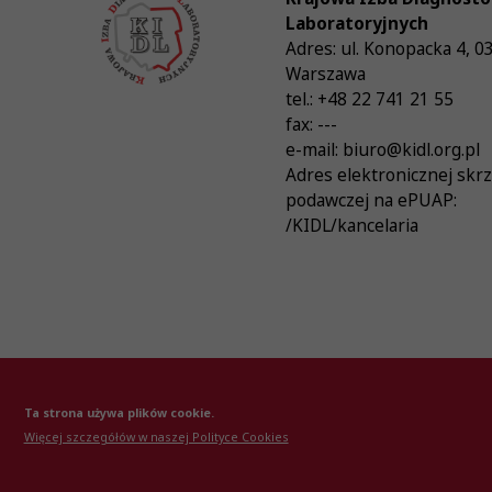
Laboratoryjnych
Adres:
ul. Konopacka 4
,
0
Warszawa
tel.:
+48 22 741 21 55
fax:
---
e-mail:
biuro@kidl.org.pl
Adres elektronicznej skr
podawczej na ePUAP:
/KIDL/kancelaria
© Krajowa Izba Diagnostów Laboratoryjnych 20
Ta strona używa plików cookie.
Więcej szczegółów w naszej Polityce Cookies