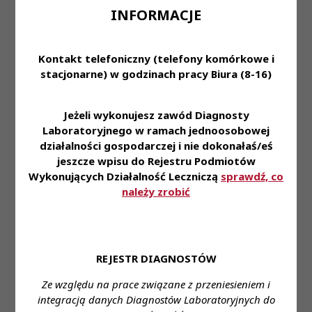
INFORMACJE
farmaceutycznych i nauk o zdrowiu, prawo
wykonywania zawodu diagnosty laboratoryjnego
Kontakt telefoniczny (telefony komórkowe i
Proponowane wynagrodzenie: w zależności od
stacjonarne) w godzinach pracy Biura (8-16)
posiadanego stażu pracy i wykształcenia młodszy
asystent 9083,00, asystent 9487,00, starszy
asystent 11292,00 Forma zatrudnienia: umowa o
Jeżeli wykonujesz zawód Diagnosty
pracę
Laboratoryjnego w ramach jednoosobowej
działalności gospodarczej i nie dokonałaś/eś
Wymiar czasu pracy: pełny etat
jeszcze wpisu do Rejestru Podmiotów
Wykonujących Działalność Leczniczą
sprawdź, co
Dane do kontaktu: Stanowisko: młodszy asystent,
należy zrobić
asystent, starszy asystent – w zależności od
posiadanego stażu pracy i wykształcenia
Imię i nazwisko: Monika Wolska
REJESTR DIAGNOSTÓW
Telefon: 261 846 160
Ze względu na prace związane z przeniesieniem i
e- mail: kadry@wckik.pl
integracją danych Diagnostów Laboratoryjnych do