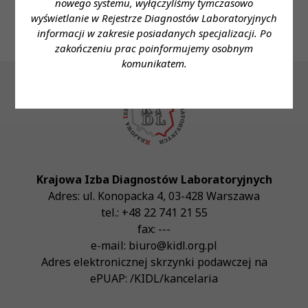
nowego systemu, wyłączyliśmy tymczasowo
wyświetlanie w Rejestrze Diagnostów Laboratoryjnych
informacji w zakresie posiadanych specjalizacji. Po
zakończeniu prac poinformujemy osobnym
komunikatem.
Krajowa Izba Diagnostów Laboratoryjnych
Adres:
ul. Konopacka 4
,
03-428
Warszawa
tel.:
+48 22 741 21 55
fax:
---
e-mail:
biuro@kidl.org.pl
Adres elektronicznej skrzynki podawczej na
ePUAP:
/KIDL/kancelaria