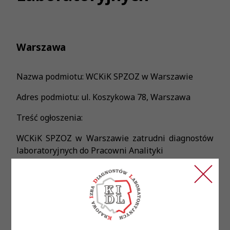
Warszawa
Nazwa podmiotu: WCKiK SPZOZ w Warszawie
Adres podmiotu: ul. Koszykowa 78, Warszawa
Treść ogłoszenia:
WCKiK SPZOZ w Warszawie zatrudni diagnostów
laboratoryjnych do Pracowni Analityki
Miejsce zatrudnienia: ul. Szaserów 128, Warszawa
Wymagane wykształcenie: dyplom magistra na
kierunku biologia, chemia lub na innych
kierunkach kształcenia właściwych dla dziedzin
nauk biologicznych, medycznych,