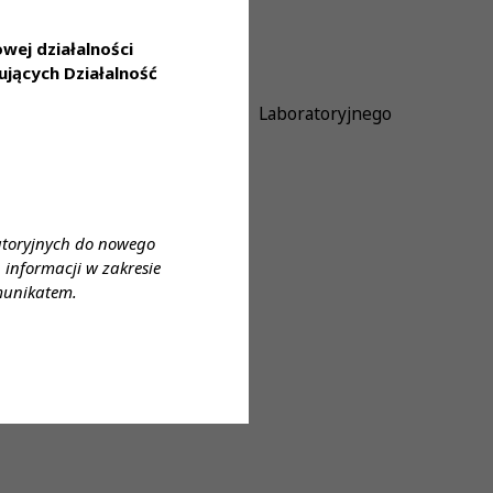
ej działalności
jących Działalność
onywania zawodu Diagnosty Laboratoryjnego
istra Zdrowia
atoryjnych do nowego
informacji w zakresie
munikatem.