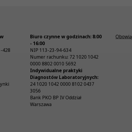
ów
Biuro czynne w godzinach: 8:00
Obowią
- 16:00
3-428
NIP
113-23-94-634
Numer rachunku: 72 1020 1042
0000 8802 0010 5692
Indywidualne praktyki
Diagnostów Laboratoryjnych:
zynki
24 1020 1042 0000 8102 0437
3056
Bank PKO BP IV Oddział
Warszawa