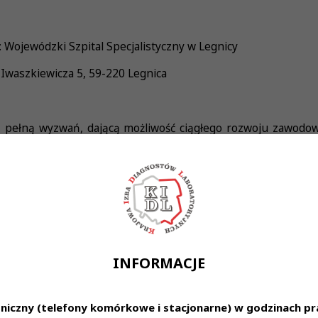
Wojewódzki Szpital Specjalistyczny w Legnicy
Iwaszkiewicza 5, 59-220 Legnica
 pełną wyzwań, dającą możliwość ciągłego rozwoju zawodo
nostyce laboratoryjnej.
la osób ambitnych, zaangażowanych i gotowych podejmować 
yczno-terapeutyczny pacjentów.
rudnienie na podstawie umowy o pracę,
INFORMACJE
nym, wspierającym i przyjaznym zespole,
woju zawodowego i podnoszenia kwalifikacji,
różnorodnych przypadków i codziennych wyzwań,
niczny (telefony komórkowe i stacjonarne) w godzinach pra