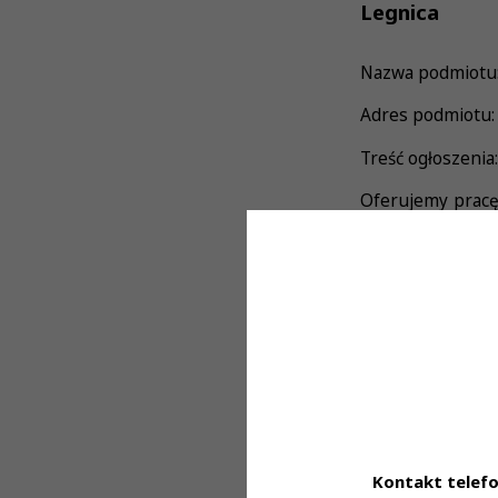
Legnica
Nazwa podmiotu: 
Adres podmiotu: 
Treść ogłoszenia:
Oferujemy pracę
nowoczesnej diag
To stanowisko d
proces diagnost
Oferujemy:
stabilne zat
pracę w zgra
możliwość roz
pracę pełną 
Kontakt telefo