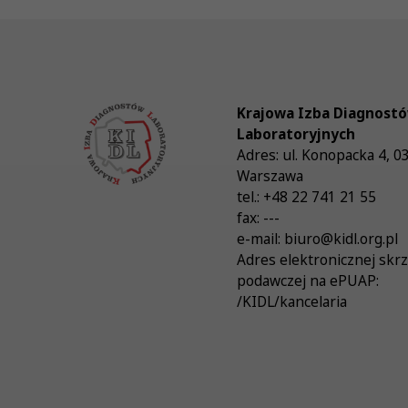
Krajowa Izba Diagnost
Laboratoryjnych
Adres:
ul. Konopacka 4
,
0
Warszawa
tel.:
+48 22 741 21 55
fax:
---
e-mail:
biuro@kidl.org.pl
Adres elektronicznej skr
podawczej na ePUAP:
/KIDL/kancelaria