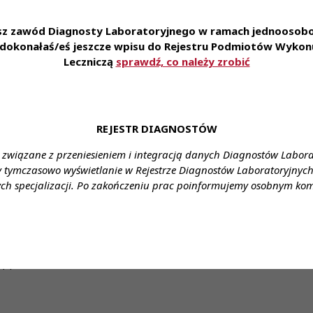
ym wymiarze czasu pracy,
dyżury medyczne.
esz zawód Diagnosty Laboratoryjnego w ramach jednoosobow
nienia: ZAKŁAD MEDYCYNY LABORATORYJNEJ
e dokonałaś/eś jeszcze wpisu do Rejestru Podmiotów Wykonu
Leczniczą
sprawdź, co należy zrobić
tałcenie: wykształcenie wyższe kierunkowe, prawo wyk
agrodzenie: Zgodne z obowiązującym rozporządzeniem Min
REJESTR DIAGNOSTÓW
ne (24h)
 związane z przeniesieniem i integracją danych Diagnostów Labor
nia: umowa o pracę
y tymczasowo wyświetlanie w Rejestrze Diagnostów Laboratoryjnych 
cy: 7.00-14.35 + dyzury medyczne
ch specjalizacji. Po zakończeniu prac poinformujemy osobnym ko
: Stanowisko: młodszy asystent/starszy asystent
 Anna Milewska
671