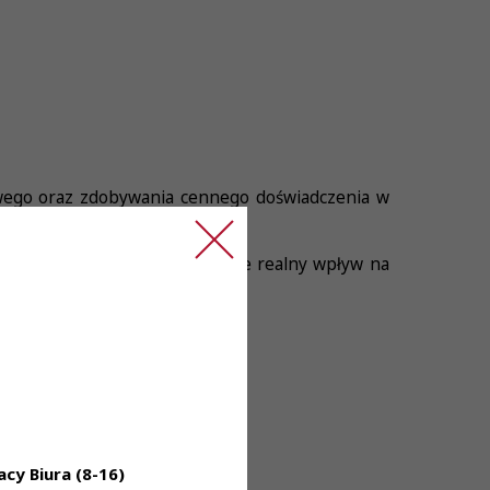
wego oraz zdobywania cennego doświadczenia w
odpowiedzialne decyzje mające realny wpływ na
cy Biura (8-16)