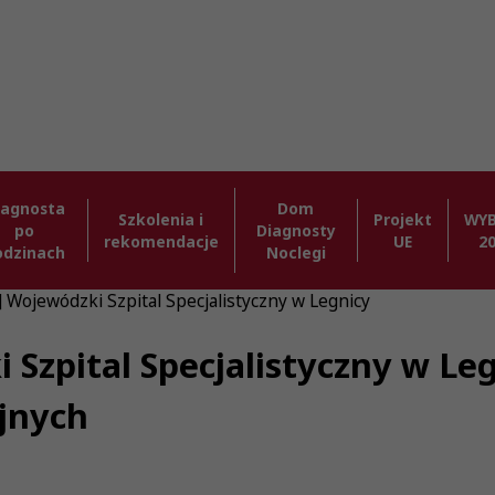
iagnosta
Dom
Szkolenia i
Projekt
WY
po
Diagnosty
rekomendacje
UE
2
odzinach
Noclegi
] Wojewódzki Szpital Specjalistyczny w Legnicy
 Szpital Specjalistyczny w Leg
jnych