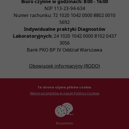
Biuro czynne w godzinach: 8:00 - 16:00
NIP
113-23-94-634
Numer rachunku: 72 1020 1042 0000 8802 0010
5692
Indywidualne praktyki Diagnostów
Laboratoryjnych:
24 1020 1042 0000 8102 0437
3056
Bank PKO BP IV Oddział Warszawa
Obowiązek informacyjny (RODO)
Ta strona używa plików cookie.
Więcej szczegółów w naszej Polityce Cookies
© Krajowa Izba Diagnostów Laboratoryjnych 2026
Created by
AlterPage
Rozumiem