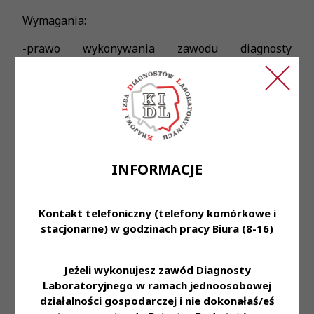
Wymagania:
-prawo wykonywania zawodu diagnosty
laboratoryjnego (lub w trakcie) -uprawnienia
serologiczne będą dodatkowym atutem -dobra
organizacja pracy -dyspozycyjność -
odpowiedzialność -zaangażowanie w wykonywane
obowiązki
Oferujemy:
INFORMACJE
-stabilne zatrudnienie-forma zatrudnienia do
uzgodnienia -wynagrodzenie adekwatne do
Kontakt telefoniczny (telefony komórkowe i
poziomu kompetencji i doświadczenia
stacjonarne) w godzinach pracy Biura (8-16)
zawodowego -dofinansowanie do karty Multisport
-ubezpieczenie grupowe - zniżki na badania
Jeżeli wykonujesz zawód Diagnosty
laboratoryjne
Laboratoryjnego w ramach jednoosobowej
Osoby zainteresowane proszę o przesłanie CV na
działalności gospodarczej i nie dokonałaś/eś