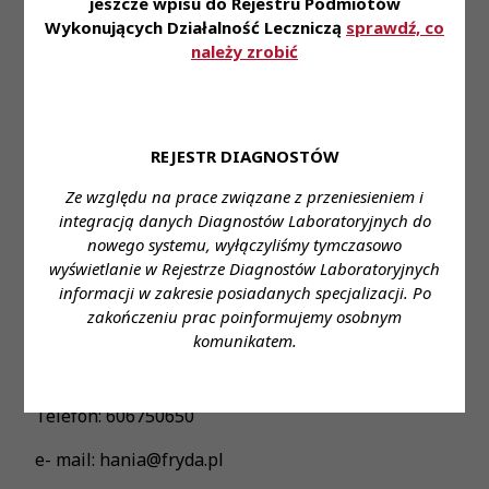
jeszcze wpisu do Rejestru Podmiotów
adres hania@fryda.pl
Wykonujących Działalność Leczniczą
sprawdź, co
Miejsce zatrudnienia: Zabrze, ul. Curie
należy zrobić
Skłodowskiej 10
Wymagane wykształcenie: wyższe kierunkowe
REJESTR DIAGNOSTÓW
Proponowane wynagrodzenie: ustawowe plus
dodatki i premia
Ze względu na prace związane z przeniesieniem i
integracją danych Diagnostów Laboratoryjnych do
Forma zatrudnienia: do uzgodnienia Wymiar czasu
nowego systemu, wyłączyliśmy tymczasowo
pracy: pełny etat / dyżury
wyświetlanie w Rejestrze Diagnostów Laboratoryjnych
informacji w zakresie posiadanych specjalizacji. Po
Dane do kontaktu: Stanowisko: diagnosta
zakończeniu prac poinformujemy osobnym
laboratoryjny
komunikatem.
Imię i nazwisko: Hanna Fryda
Telefon: 606750650
e- mail: hania@fryda.pl