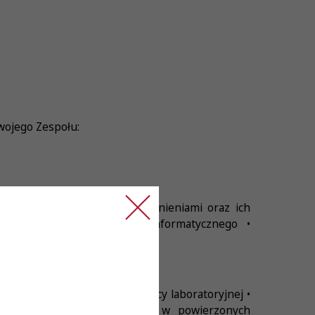
wojego Zespołu:
j zgodnie z uzyskanymi uprawnieniami oraz ich
a laboratoryjnego systemu informatycznego •
umiejętności manualne w pracy laboratoryjnej •
ie, dokładność i sumienność w powierzonych