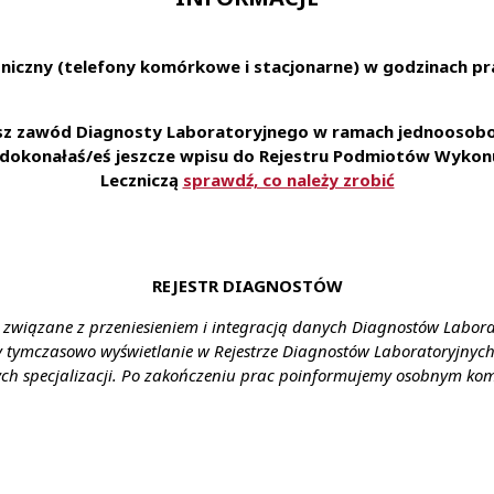
niczny (telefony komórkowe i stacjonarne) w godzinach pra
udnienie na podstawie umowy o pracę • zniżki na nasze u
o karty Multisport oraz ubezpieczenie na życie • możliwość 
esz zawód Diagnosty Laboratoryjnego w ramach jednoosobow
aboratorium pozwalającą na zapoznanie się i stosowanie 
e dokonałaś/eś jeszcze wpisu do Rejestru Podmiotów Wykonu
• styczność z szerokim spectrum przypadków medycznych
Leczniczą
sprawdź, co należy zrobić
amy do aplikowania za pośr
erecruiter.pl/FormTemplates/RecruitmentForm.aspx?WebID
REJESTR DIAGNOSTÓW
enia: Nowy Sącz, ul. Długosza 9
 związane z przeniesieniem i integracją danych Diagnostów Labor
ałcenie: wyższe
y tymczasowo wyświetlanie w Rejestrze Diagnostów Laboratoryjnych 
agrodzenie: zgodnie z ustawą
ch specjalizacji. Po zakończeniu prac poinformujemy osobnym ko
nia: umowa o pracę
y: cały etat