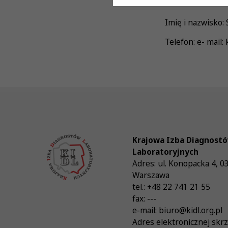
Dane do kontaktu
Imię i nazwisko:
Telefon: e- mail:
Krajowa Izba Diagnost
Laboratoryjnych
Adres:
ul. Konopacka 4
,
0
Warszawa
tel.:
+48 22 741 21 55
fax:
---
e-mail:
biuro@kidl.org.pl
Adres elektronicznej skr