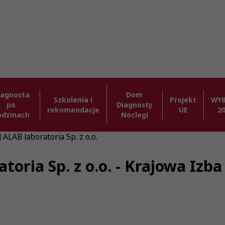
iagnosta
Dom
Szkolenia i
Projekt
WY
po
Diagnosty
rekomendacje
UE
2
odzinach
Noclegi
 ALAB laboratoria Sp. z o.o.
atoria Sp. z o.o. - Krajowa Iz