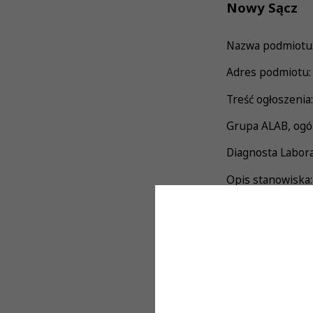
Nowy Sącz
Nazwa podmiotu: 
Adres podmiotu:
Treść ogłoszenia:
Grupa ALAB, ogól
Diagnosta Labora
Opis stanowiska:
• wykonywanie b
autoryzacja • 
prowadzenie i n
Wymagania:
• czynne Prawo 
dobra organiza