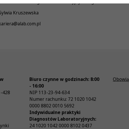
: Stanowisko: Diagnosta laboratoryjny / Diagnostka Laborato
 Sylwia Kruszewska
 kariera@alab.com.pl
ów
Biuro czynne w godzinach: 8:00
Obowią
- 16:00
3-428
NIP
113-23-94-634
Numer rachunku: 72 1020 1042
0000 8802 0010 5692
Indywidualne praktyki
Diagnostów Laboratoryjnych:
zynki
24 1020 1042 0000 8102 0437