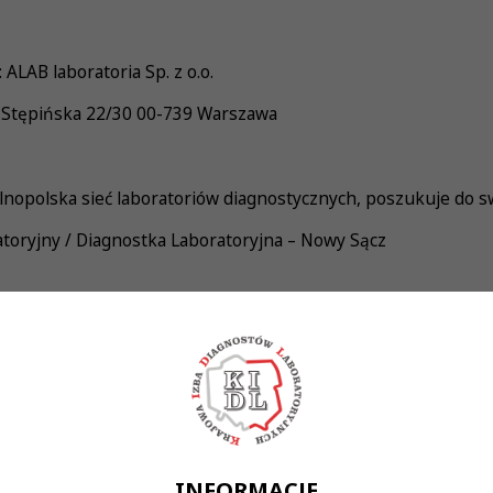
ALAB laboratoria Sp. z o.o.
 Stępińska 22/30 00-739 Warszawa
nopolska sieć laboratoriów diagnostycznych, poszukuje do s
toryjny / Diagnostka Laboratoryjna – Nowy Sącz
adań laboratoryjnych z zakresu diagnostyki laboratoryjne
obsługa aparatury i systemów laboratoryjnych • obsług
adzór nad dokumentacją laboratoryjną
Wykonywania Zawodu Diagnosty Laboratoryjnego • rozwinięte 
cja pracy • umiejętność pracy w zespole • zaangażowan
INFORMACJE