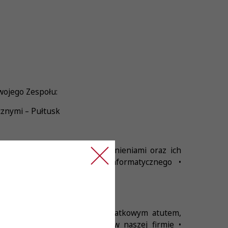
wojego Zespołu:
cznymi – Pułtusk
j zgodnie z uzyskanymi uprawnieniami oraz ich
a laboratoryjnego systemu informatycznego •
nienia serologiczne będą dodatkowym atutem,
nego w trakcie zatrudnienia w naszej firmie •