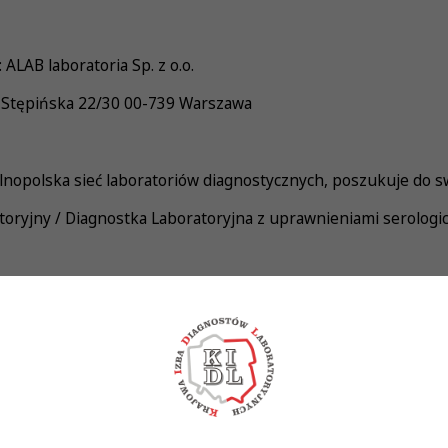
ALAB laboratoria Sp. z o.o.
 Stępińska 22/30 00-739 Warszawa
nopolska sieć laboratoriów diagnostycznych, poszukuje do s
toryjny / Diagnostka Laboratoryjna z uprawnieniami serologi
adań laboratoryjnych z zakresu diagnostyki laboratoryjne
obsługa aparatury i systemów laboratoryjnych • obsług
adzór nad dokumentacją laboratoryjną
 Wykonywania Zawodu Diagnosty Laboratoryjnego • Upraw
ymagane. Istnieje możliwość ukończenia kursu serologicz