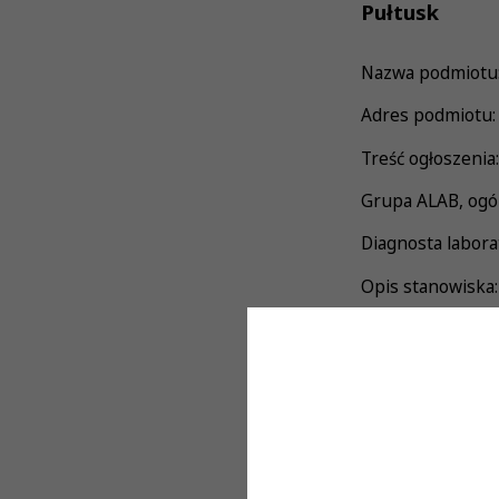
Pułtusk
Nazwa podmiotu: 
Adres podmiotu:
Treść ogłoszenia:
Grupa ALAB, ogól
Diagnosta labora
Opis stanowiska:
• wykonywanie b
autoryzacja • 
prowadzenie i n
Wymagania:
• czynne Prawo
jednak nie są w