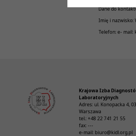
Dane do kontaktu
Imię i nazwisko
Telefon: e- mail:
Krajowa Izba Diagnost
Laboratoryjnych
Adres:
ul. Konopacka 4
,
0
Warszawa
tel.:
+48 22 741 21 55
fax:
---
e-mail:
biuro@kidl.org.pl