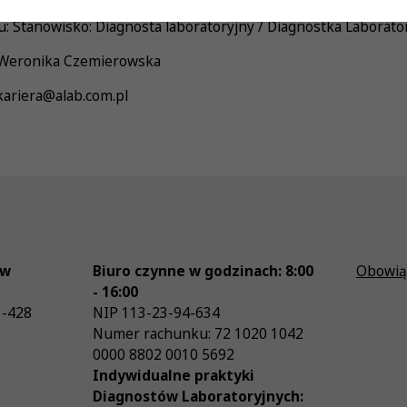
: Stanowisko: Diagnosta laboratoryjny / Diagnostka Laborato
: Weronika Czemierowska
 kariera@alab.com.pl
ów
Biuro czynne w godzinach: 8:00
Obowią
- 16:00
3-428
NIP
113-23-94-634
Numer rachunku: 72 1020 1042
0000 8802 0010 5692
Indywidualne praktyki
Diagnostów Laboratoryjnych: