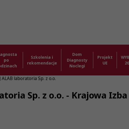
iagnosta
Dom
Szkolenia i
Projekt
WY
po
Diagnosty
rekomendacje
UE
2
odzinach
Noclegi
 ALAB laboratoria Sp. z o.o.
atoria Sp. z o.o. - Krajowa Iz