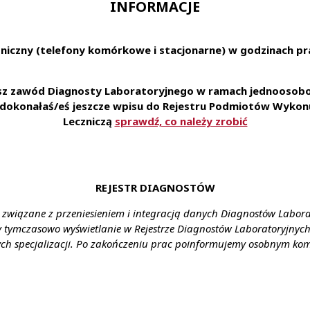
INFORMACJE
jętności manualne w pracy laboratoryjnej • dobra organ
dokładność i sumienność w powierzonych obowiązkach
niczny (telefony komórkowe i stacjonarne) w godzinach pra
udnienie na podstawie umowy o pracę • zniżki na nasze u
esz zawód Diagnosty Laboratoryjnego w ramach jednoosobow
o karty Multisport oraz ubezpieczenie na życie • możliwość 
e dokonałaś/eś jeszcze wpisu do Rejestru Podmiotów Wykonu
aboratorium pozwalającą na zapoznanie się i stosowanie 
Leczniczą
sprawdź, co należy zrobić
• styczność z szerokim spectrum przypadków medycznych
amy do aplikowania za pośr
erecruiter.pl/FormTemplates/RecruitmentForm.aspx?WebID
REJESTR DIAGNOSTÓW
nia: Pułtusk, ul. Teofila Kwiatkowskiego 19
 związane z przeniesieniem i integracją danych Diagnostów Labor
ałcenie: wyższe
y tymczasowo wyświetlanie w Rejestrze Diagnostów Laboratoryjnych 
ch specjalizacji. Po zakończeniu prac poinformujemy osobnym ko
agrodzenie: zgodnie z ustawą
nia: umowa o pracę
y: cały etat