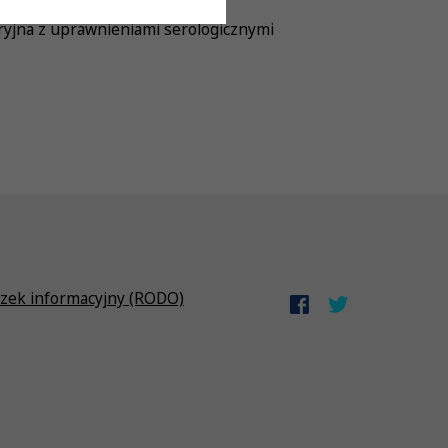
ryjna z uprawnieniami serologicznymi
zek informacyjny (RODO)