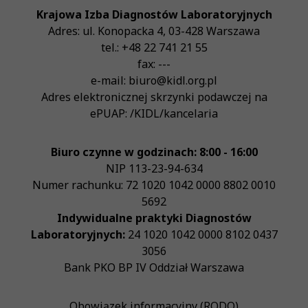
Krajowa Izba Diagnostów Laboratoryjnych
Adres:
ul. Konopacka 4
,
03-428
Warszawa
tel.:
+48 22 741 21 55
fax:
---
e-mail:
biuro@kidl.org.pl
Adres elektronicznej skrzynki podawczej na
ePUAP:
/KIDL/kancelaria
Biuro czynne w godzinach: 8:00 - 16:00
NIP
113-23-94-634
Numer rachunku: 72 1020 1042 0000 8802 0010
5692
Indywidualne praktyki Diagnostów
Laboratoryjnych:
24 1020 1042 0000 8102 0437
3056
Bank PKO BP IV Oddział Warszawa
Obowiązek informacyjny (RODO)