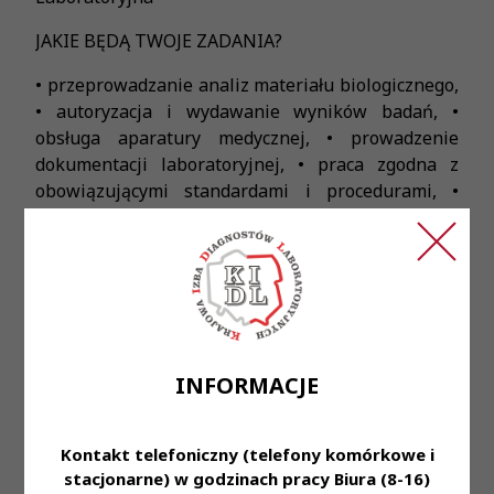
JAKIE BĘDĄ TWOJE ZADANIA?
• przeprowadzanie analiz materiału biologicznego,
• autoryzacja i wydawanie wyników badań, •
obsługa aparatury medycznej, • prowadzenie
dokumentacji laboratoryjnej, • praca zgodna z
obowiązującymi standardami i procedurami, •
współpraca z członkami zespołu oraz
pracownikami innych działów
CO BĘDZIE CI POTRZEBNE?
• posiadanie ważnego Prawa Wykonywania
Zawodu Diagnosty Laboratoryjnego •
INFORMACJE
doświadczenie w pracy na adekwatnym
stanowisku – pożądane lub gotowość do nauki
nowych zadań • wysoka umiejętność skupienia i
Kontakt telefoniczny (telefony komórkowe i
dbałość o szczegóły • umiejętność pracy zarówno
stacjonarne) w godzinach pracy Biura (8-16)
samodzielnej jak i zespołowej • gotowość do pracy