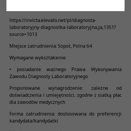
Zapraszamy do aplikowania za pośrednictwem
formularza:
https://invicta.elevato.net/pl/diagnosta-
laboratoryjny-diagnostka-laboratoryjna,ja,1351?
source=1013
Miejsce zatrudnienia: Sopot, Polna 64
Wymagane wykształcenie:
• posiadanie ważnego Prawa Wykonywania
Zawodu Diagnosty Laboratoryjnego
Proponowane wynagrodzenie: zależne od
doświadczenia i umiejętności, zgodne z siatką płac
dla zawodów medycznych
Forma zatrudnienia: dostosowana do preferencji
kandydata/kandydatki