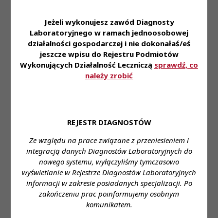
w systemie zmianowym
Jeżeli wykonujesz zawód Diagnosty
CO OFERUJEMY W ZAMIAN?
Laboratoryjnego w ramach jednoosobowej
działalności gospodarczej i nie dokonałaś/eś
• Stabilne zatrudnienie w oparciu o umowę o pracę
jeszcze wpisu do Rejestru Podmiotów
w pełnym wymiarze czasu. • Dostęp do
Wykonujących Działalność Leczniczą
sprawdź, co
nowoczesnej aparatury i zaawansowanych
należy zrobić
technologii. • Udział w innowacyjnych i
rozwojowych projektach badawczych. • Możliwość
ciągłego poszerzania wiedzy – szkolenia i rozwój
kompetencji. • Benefity, które robią różnicę –po
REJESTR DIAGNOSTÓW
okresie próbnym zapewniamy szeroki pakiet
Ze względu na prace związane z przeniesieniem i
dodatków pozapłacowych, w tym: kartę sportową
integracją danych Diagnostów Laboratoryjnych do
na preferencyjnych warunkach, prywatną opiekę
nowego systemu, wyłączyliśmy tymczasowo
medyczną, pakiet badań laboratoryjnych, zniżki na
wyświetlanie w Rejestrze Diagnostów Laboratoryjnych
firmowe produkty i usługi, ubezpieczenie grupowe
informacji w zakresie posiadanych specjalizacji. Po
w Allianz, udział w wydarzeniach i imprezach
zakończeniu prac poinformujemy osobnym
integracyjnych, Pracownicze Plany Kapitałowe.
komunikatem.