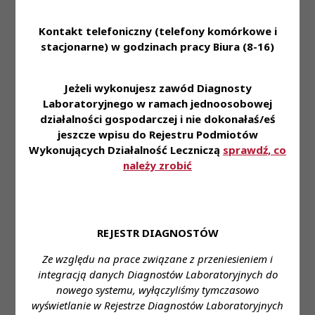
umiejętność pracy w zespole
Kontakt telefoniczny (telefony komórkowe i
komunikatywność
stacjonarne) w godzinach pracy Biura (8-16)
sprawność manualna
bardzo dobra organizacja pracy własnej
Jeżeli wykonujesz zawód Diagnosty
odpowiedzialność i rzetelność
Laboratoryjnego w ramach jednoosobowej
działalności gospodarczej i nie dokonałaś/eś
zaangażowanie i uczciwość w wykonywaniu
jeszcze wpisu do Rejestru Podmiotów
powierzonych obowiązków
Wykonujących Działalność Leczniczą
sprawdź, co
chęć podnoszenia kwalifikacji zawodowych
należy zrobić
znajomości aktów prawnych m. in. Ustawy o
medycynie laboratoryjnej, aktualnych zaleceń
dotyczących diagnostyki genetycznej
umiejętności obsługi komputera – pakiet Office
REJESTR DIAGNOSTÓW
(MS Word, MS Excel)
Ze względu na prace związane z przeniesieniem i
Oferujemy:
integracją danych Diagnostów Laboratoryjnych do
nowego systemu, wyłączyliśmy tymczasowo
atrakcyjne wynagrodzenie
wyświetlanie w Rejestrze Diagnostów Laboratoryjnych