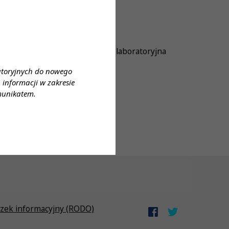
sta laboratoryjny/ Diagnostka laboratoryjna
atoryjnych do nowego
informacji w zakresie
munikatem.
zek informacyjny (RODO)