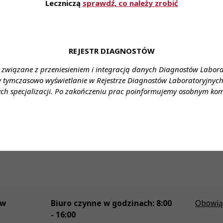
Leczniczą
sprawdź, co należy zrobić
nia: umowa o pracę
cy: pełny etat
: Stanowisko: Młodszy asystent/ Młodsza asystentka – Diagno
REJESTR DIAGNOSTÓW
 związane z przeniesieniem i integracją danych Diagnostów Labor
: DOMINIKA PIETRASIK
y tymczasowo wyświetlanie w Rejestrze Diagnostów Laboratoryjnych 
20 21
ch specjalizacji. Po zakończeniu prac poinformujemy osobnym ko
rwiodawstwo.slupsk.pl
ów
Biuro czynne w godzinach: 8:00
Obowią
- 16:00