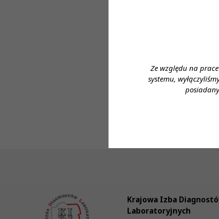
Forma zatrudnie
Wymiar czasu pra
Dane do kontaktu
Ze względu na prace
Imię i nazwisko
systemu, wyłączyliśm
Telefon: 59 842 
posiadany
e- mail: kadry@k
Krajowa Izba Diagnost
Laboratoryjnych