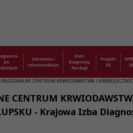
iagnosta
Dom
Szkolenia i
Projekt
WY
po
Diagnosty
rekomendacje
UE
2
odzinach
Noclegi
26] REGIONALNE CENTRUM KRWIODAWSTWA I KRWIOLECZNICT
ALNE CENTRUM KRWIODAWSTW
ŁUPSKU - Krajowa Izba Diagno