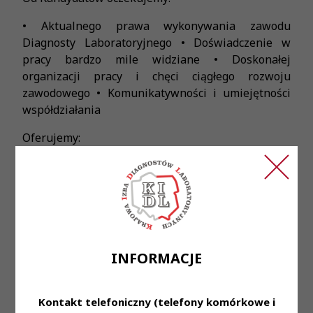
• Aktualnego prawa wykonywania zawodu
Diagnosty Laboratoryjnego • Doświadczenie w
pracy bardzo mile widziane • Doskonałej
organizacji pracy i chęci ciągłego rozwoju
zawodowego • Komunikatywności i umiejętności
współdziałania
Oferujemy:
• Zatrudnienie w oparciu o umowę o pracę w
wymiarze pełnego etatu. • Pracę w Medycznym
Laboratorium Mikrobiologicznym przy ul. Jutrzenki
100. • Pracę w systemie zmianowym od
poniedziałku do niedzieli. • Pracę w zespole
specjalistów z różnych dziedzin medycyny
INFORMACJE
laboratoryjnej.
Nasi pracownicy na co dzień:
Kontakt telefoniczny (telefony komórkowe i