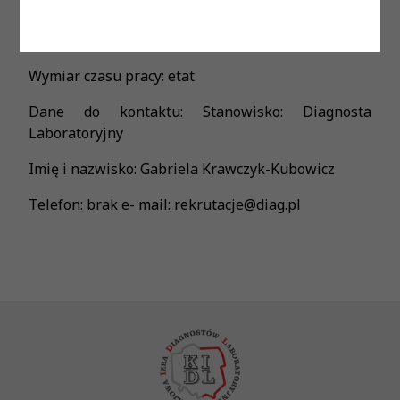
ustawowe wynagrodzenie
Forma zatrudnienia: umowa o pracę
Wymiar czasu pracy: etat
Dane do kontaktu: Stanowisko: Diagnosta
Laboratoryjny
Imię i nazwisko: Gabriela Krawczyk-Kubowicz
Telefon: brak e- mail: rekrutacje@diag.pl