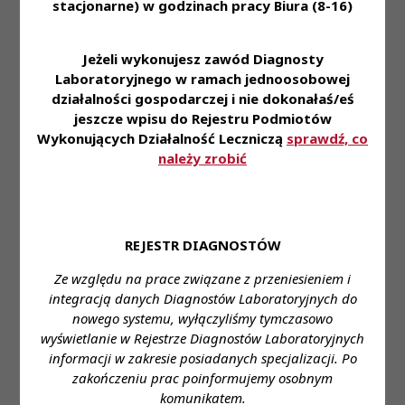
stacjonarne) w godzinach pracy Biura (8-16)
• Pracują w laboratoriach z najnowszą technologią.
• Mają możliwość otworzenia i dofinansowania
specjalizacji. • Korzystają z pakietu benefitów m.in:
Jeżeli wykonujesz zawód Diagnosty
karty multisport, karty medicoversport, opieki
Laboratoryjnego w ramach jednoosobowej
medycznej, grupowego ubezpieczenia, zniżek na
działalności gospodarczej i nie dokonałaś/eś
jeszcze wpisu do Rejestru Podmiotów
badania laboratoryjne, kursów językowych on-line.
Wykonujących Działalność Leczniczą
sprawdź, co
• Biorą udział w rekrutacjach wewnętrznych i
należy zrobić
programie poleceń pracowniczych.
Zapraszamy do aplikowania za pośrednictwem
formularza:
REJESTR DIAGNOSTÓW
https://system.erecruiter.pl/FormTemplates/Recruitme
Ze względu na prace związane z przeniesieniem i
WebID=72010c5445d140278cb5660f89c47a6c
integracją danych Diagnostów Laboratoryjnych do
Miejsce zatrudnienia: ul. Jutrzenki 100, Warszawa
nowego systemu, wyłączyliśmy tymczasowo
wyświetlanie w Rejestrze Diagnostów Laboratoryjnych
Wymagane wykształcenie: wyższe
informacji w zakresie posiadanych specjalizacji. Po
zakończeniu prac poinformujemy osobnym
Proponowane wynagrodzenie: gwarantowane
komunikatem.