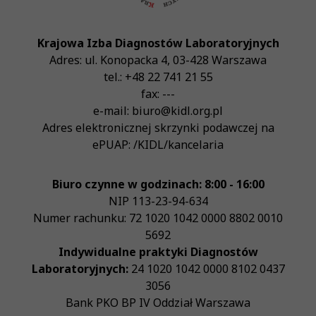
Krajowa Izba Diagnostów Laboratoryjnych
Adres:
ul. Konopacka 4
,
03-428
Warszawa
tel.:
+48 22 741 21 55
fax:
---
e-mail:
biuro@kidl.org.pl
Adres elektronicznej skrzynki podawczej na
ePUAP:
/KIDL/kancelaria
Biuro czynne w godzinach: 8:00 - 16:00
NIP
113-23-94-634
Numer rachunku: 72 1020 1042 0000 8802 0010
5692
Indywidualne praktyki Diagnostów
Laboratoryjnych:
24 1020 1042 0000 8102 0437
3056
Bank PKO BP IV Oddział Warszawa